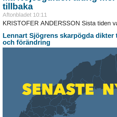
tillbaka
Aftonbladet 10:11
KRISTOFER ANDERSSON Sista tiden va
Lennart Sjögrens skarpögda dikter 
och förändring