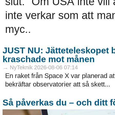
slut. ”Om USA inte vill a
inte verkar som att man
myc..
JUST NU: Jätteteleskopet b
kraschade mot månen
→ NyTeknik 2026-08-06 07:14
En raket från Space X var planerad 
bekräftar observatorier att så skett...
Så påverkas du – och ditt f