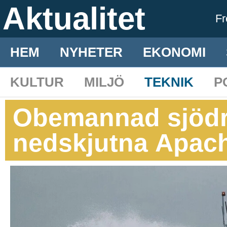
Aktualitet
F
HEM
NYHETER
EKONOMI
KULTUR
MILJÖ
TEKNIK
P
Obemannad sjödr
nedskjutna Apach