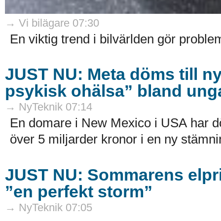
→ Vi bilägare 07:30
En viktig trend i bilvärlden gör problem
JUST NU: Meta döms till ny 
psykisk ohälsa” bland ung
→ NyTeknik 07:14
En domare i New Mexico i USA har dö
över 5 miljarder kronor i en ny stämni
JUST NU: Sommarens elpri
”en perfekt storm”
→ NyTeknik 07:05