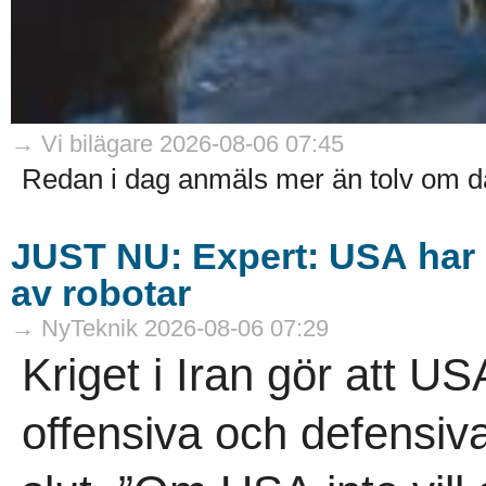
→ Vi bilägare 2026-08-06 07:45
Redan i dag anmäls mer än tolv om d
JUST NU: Expert: USA har g
av robotar
→ NyTeknik 2026-08-06 07:29
Kriget i Iran gör att US
offensiva och defensiva 