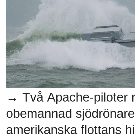
→ Två Apache-piloter 
obemannad sjödrönare 
amerikanska flottans his