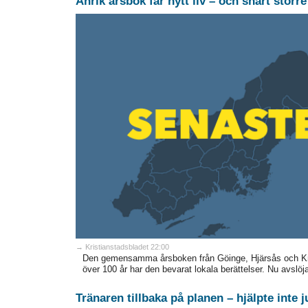
Anrik årsbok får nytt liv – och snart störr
→ Kristianstadsbladet 22:00
Den gemensamma årsboken från Göinge, Hjärsås och Knis
över 100 år har den bevarat lokala berättelser. Nu avslöj
Tränaren tillbaka på planen – hjälpte inte