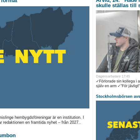
Arvid, 24: ”Hade 
e format
skulle ställas till
Dagensarbetare 17:45
✓Förlorade sin kollega i 
själv en arm ✓”För jävligt”.
Stockholmsbörsen avsl
linge hembygdsföreningar är en institution. I
ar redaktionen en framtida nyhet – från 2027..
 jumbon