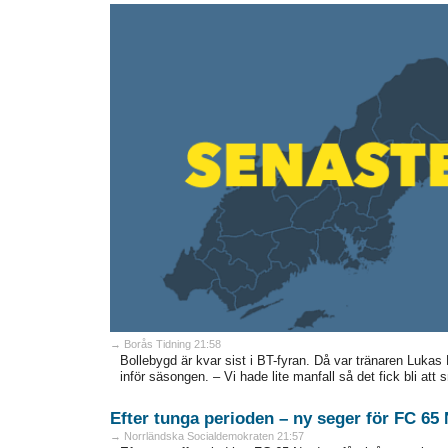
→ Borås Tidning 21:58
Bollebygd är kvar sist i BT-fyran. Då var tränaren Lukas 
inför säsongen. – Vi hade lite manfall så det fick bli att 
Efter tunga perioden – ny seger för FC 65
→ Norrländska Socialdemokraten 21:57