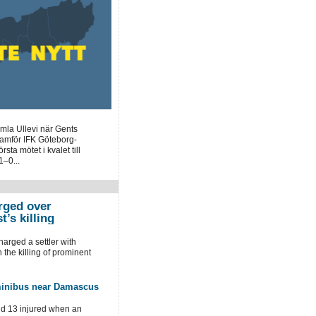
mla Ullevi när Gents
framför IFK Göteborg-
sta mötet i kvalet till
–0...
arged over
t’s killing
harged a settler with
 the killing of prominent
minibus near Damascus
nd 13 injured when an