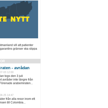
manland vill att patienter
garantins gränser ska slippa
SOR
raten - avrådan
07-03 12:00
an togs den 3 juli
 avråder inte längre från
 Förenade arabemiraten...
06-25 14:47
er från alla resor inom ett
sen till Colombia...