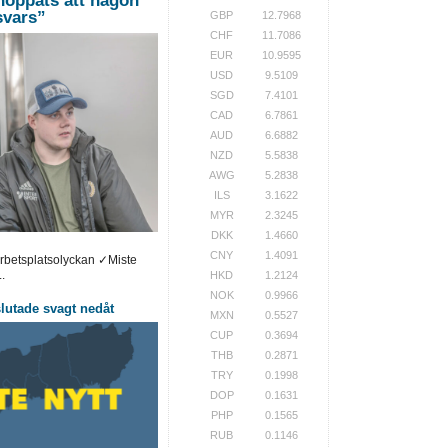
hoppats att någon
 svars”
GBP
12.7968
CHF
11.7086
EUR
10.9595
USD
9.5109
SGD
7.4101
CAD
6.7861
AUD
6.6882
NZD
5.5838
AWG
5.2838
ILS
3.1622
MYR
2.3245
DKK
1.4660
CNY
1.4091
arbetsplatsolyckan ✓Miste
.
HKD
1.2124
NOK
0.9966
utade svagt nedåt
MXN
0.5527
CUP
0.3694
THB
0.2871
TRY
0.1998
DOP
0.1631
PHP
0.1565
RUB
0.1146