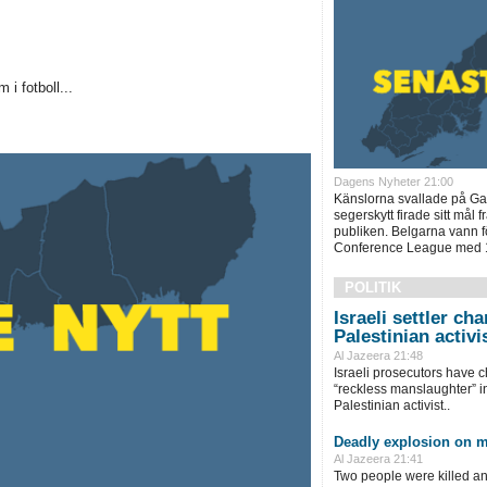
i fotboll...
Dagens Nyheter 21:00
Känslorna svallade på Ga
segerskytt firade sitt mål 
publiken. Belgarna vann för
Conference League med 1
POLITIK
Israeli settler ch
Palestinian activis
Al Jazeera 21:48
Israeli prosecutors have c
“reckless manslaughter” in
Palestinian activist..
Deadly explosion on 
Al Jazeera 21:41
Two people were killed a