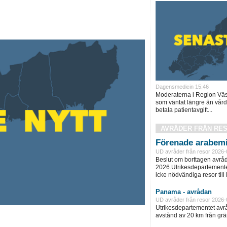
Dagensmedicin 15:46
Moderaterna i Region Väst
som väntat längre än vård
betala patientavgift...
AVRÅDER FRÅN RE
Förenade arabemi
UD avråder från resor 2026-
Beslut om borttagen avråd
2026.Utrikesdepartementet
icke nödvändiga resor till
Panama - avrådan
UD avråder från resor 2026-
Utrikesdepartementet avråd
avstånd av 20 km från grän