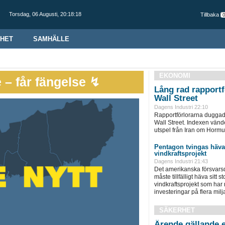
Torsdag,
06 Augusti
,
20:18:19
Tillbaka
HET
SAMHÄLLE
EKONOMI
 – får fängelse ↯
Lång rad rapportf
Wall Street
Dagens Industri 22:10
Rapportförlorarna duggade
Wall Street. Indexen vänd
utspel från Iran om Hormu
Pentagon tvingas häva
vindkraftsprojekt
Dagens Industri 21:43
Det amerikanska försvars
måste tillfälligt häva sitt
vindkraftsprojekt som har r
investeringar på flera milja
SÄKERHET
Ärende gällande e