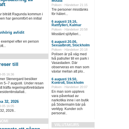
Motala
aft
Polisen - Händelser 21:15
Tre personer misstänks
för häleri...
ar biträtt Ragunda kommun i
 har genomfört en initial
6 augusti 19.16,
Rattfylleri, Kalmar
Polisen - Händelser 20:58
nhörig avlidit
Misstänt sjöfylleri...
ll exempel efter en person
6 augusti 20.06,
Sexualbrott, Stockholm
tt...
Polisen - Händelser 20:18
Polisen är på väg med
två patruller till en park i
Vasastaden. Där
eser till
observeras en man som
växlar mellan att plo..
8-05 16:36
lmer Stenergard besöker
6 augusti 19.50,
Kontroll, Stockholm
en 5–7 augusti. Under resan
Polisen - Händelser 20:07
t träffa regeringsföreträdare
En man som upplevs
sidentinstallati..
vara påverkad av
narkotika inne i en butik
a 32, 2026
på Södermalm bär på
8-05 16:05
verktyg. Kunder och
32, 2026..
personal..
NOMI
VALUTAKURS