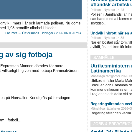
utländsk arbetskr
Polisen - Nyheter 14:48
Polisen i Jämtlands län h
samband med att kommunen
gnvik i mars i år och larmade polisen. Nu döms
skyddsb..
ed 1,98 promille alkohol i blodet...
Undvik inbrott när en a
Läs mer → Östersunds Tidningar / 2026-06-06 07:14
Polisen - Nyheter 14:38
När en bostad står tom, ti
avlidit, ökar risken för inbro
g av sig fotboja
SAMHÄLLE
Utrikesministern r
ver Expressen.Mannen dömdes för mord i
Latinamerika
villkorligt frigiven med fotboja.Kriminalvården
Mänskliga rättigheter 2026-0
Utrikesminister Maria Ma
Brasilien och Colombia d
kommer utrikesministern at
i regionen och delta vid pre
tes på Norrvallen Konstgräs på torsdagen...
Regeringsärenden veck
Mänskliga rättigheter 2026-0
Regeringsärenden vecka 
m i fotboll...
JOBB & PRIVATEKO