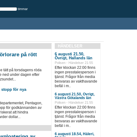
timmar
HÄNDELSER
örlorare på rött
6 augusti 21.50,
Övrigt, Hallands län
Polisen - Händelser 21:55
Efter klockan 22:00 finns
 tätt på torsdagens röda
ingen presstalesperson i
e ned under dagen efter
tjänst. Frågor från media
zsundet...
besvaras av vakthavande
befäl i m..
 stopp för nya
6 augusti 21.50, Övrigt,
Västra Götalands län
Polisen - Händelser 21:55
departementet, Pentagon,
Efter klockan 22:00 finns
 stopp för godkännanden av
ingen presstalesperson i
iskerat att hindra
tjänst. Frågor från media
rder dollar...
besvaras av vakthavande
befäl i m..
6 augusti 18.54, Häleri,
xploatering av