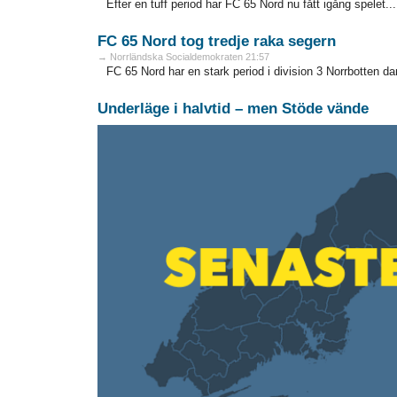
Efter en tuff period har FC 65 Nord nu fått igång spelet...
FC 65 Nord tog tredje raka segern
→ Norrländska Socialdemokraten 21:57
FC 65 Nord har en stark period i division 3 Norrbotten dam 
Underläge i halvtid – men Stöde vände