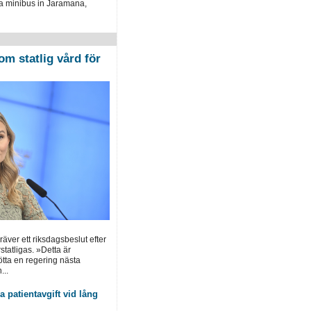
a minibus in Jaramana,
om statlig vård för
ver ett riksdagsbeslut efter
statligas. »Detta är
tötta en regering nästa
...
 patientavgift vid lång