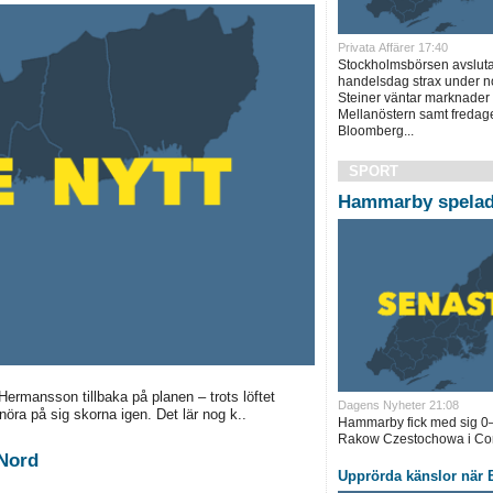
Privata Affärer 17:40
Stockholmsbörsen avslut
handelsdag strax under no
Steiner väntar marknader 
Mellanöstern samt fredage
Bloomberg...
SPORT
Hammarby spelade
Hermansson tillbaka på planen – trots löftet
Dagens Nyheter 21:08
snöra på sig skorna igen. Det lär nog k..
Hammarby fick med sig 0–
Rakow Czestochowa i Con
 Nord
Upprörda känslor när B