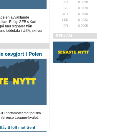
INR
0.0998
ISK
0.0770
JPY
0.0600
ade en avvaktande
LKR
0.0283
llan. Enligt SEB:s Karl
IDR
0.0005
på mer signaler från
ns jobbdata i USA, skriver
REKLAM
 oavgjort i Polen
0 i bortamötet mot polska
ference League-kvalet...
låvitt föll mot Gent