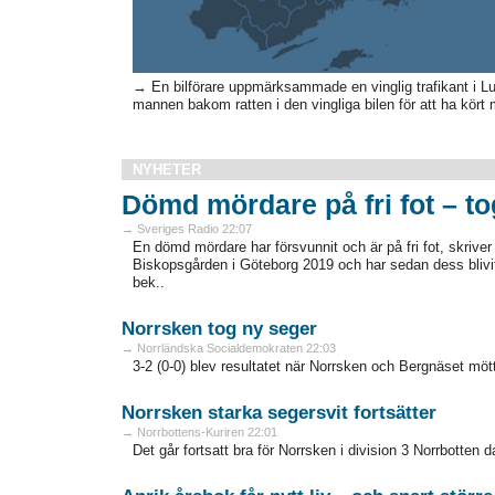
→ En bilförare uppmärksammade en vinglig trafikant i Lu
mannen bakom ratten i den vingliga bilen för att ha kört m
NYHETER
Dömd mördare på fri fot – to
→ Sveriges Radio 22:07
En dömd mördare har försvunnit och är på fri fot, skri
Biskopsgården i Göteborg 2019 och har sedan dess blivit 
bek..
Norrsken tog ny seger
→ Norrländska Socialdemokraten 22:03
3-2 (0-0) blev resultatet när Norrsken och Bergnäset möt
Norrsken starka segersvit fortsätter
→ Norrbottens-Kuriren 22:01
Det går fortsatt bra för Norrsken i division 3 Norrbotten da