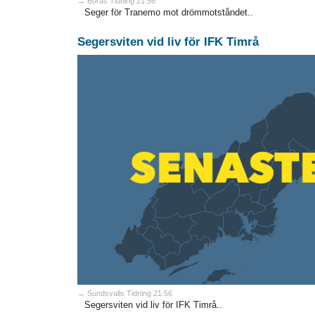
→ Borås Tidning 21:56
Seger för Tranemo mot drömmotståndet..
Segersviten vid liv för IFK Timrå
→ Sundsvalls Tidning 21:56
Segersviten vid liv för IFK Timrå..