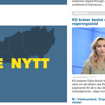
explosion ripped through 
southeast of Damascus...
MEDICIN
KD kräver beslut 
regeringsstöd
Läkartidningen 15:47
KD-ledaren Ebba Busch krä
valet om att vården ska för
avgörande för att vi ska s
mandatperiod«, säger hon
M i Västmanland: Slopa
väntan