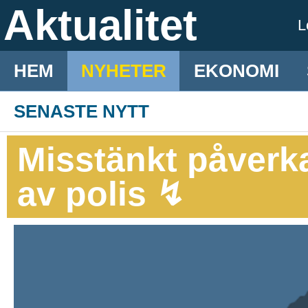
Aktualitet
L
HEM
NYHETER
EKONOMI
SENASTE NYTT
Misstänkt påverka
av polis ↯