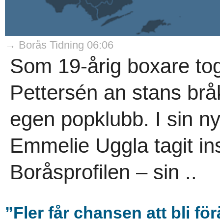
→ Borås Tidning 06:06
Som 19-årig boxare to
Pettersén an stans brå
egen popklubb. I sin n
Emmelie Uggla tagit in
Boråsprofilen – sin ..
”Fler får chansen att bli fö