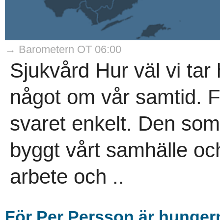
→ Barometern OT 06:00
Sjukvård Hur väl vi ta
något om vår samtid. F
svaret enkelt. Den som h
byggt vårt samhälle och 
arbete och ..
För Per Persson är hunger