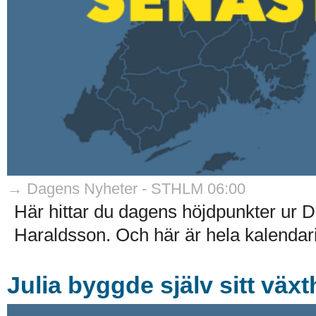
→ Dagens Nyheter - STHLM 06:00
Här hittar du dagens höjdpunkter ur 
Haraldsson. Och här är hela kalendarie
Julia byggde själv sitt väx