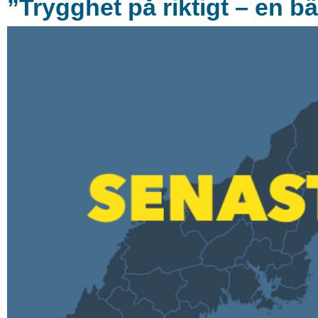
”Trygghet på riktigt – en bä