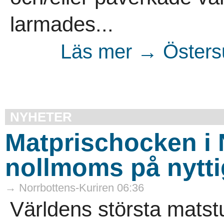
larmades...
Läs mer → Östersu
NYHETER
Matprischocken i 
nollmoms på nytti
→ Norrbottens-Kuriren 06:36
Världens största matstu