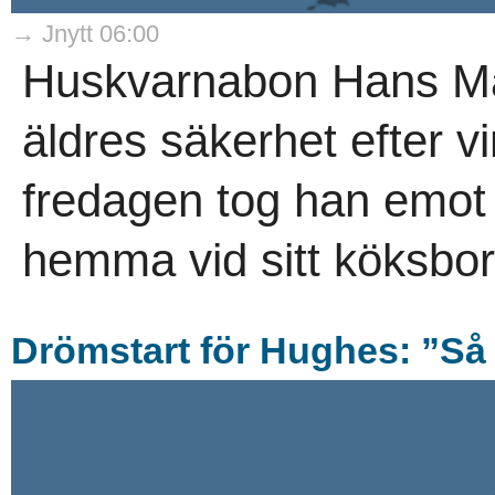
→ Jnytt 06:00
Huskvarnabon Hans Ma
äldres säkerhet efter v
fredagen tog han emot
hemma vid sitt köksbor
Drömstart för Hughes: ”Så 