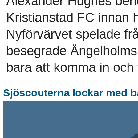
Alexander Hughes behö
Kristianstad FC innan h
Nyförvärvet spelade fr
besegrade Ängelholms
bara att komma in och t
Sjöscouterna lockar med b