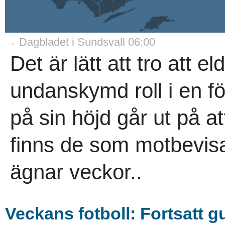
→ Dagbladet i Sundsvall 06:00
Det är lätt att tro att el
undanskymd roll i en f
på sin höjd går ut på a
finns de som motbevis
ägnar veckor..
Veckans fotboll: Fortsatt 