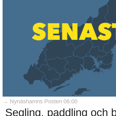
→ Nynäshamns Posten 06:00
Segling, paddling och b