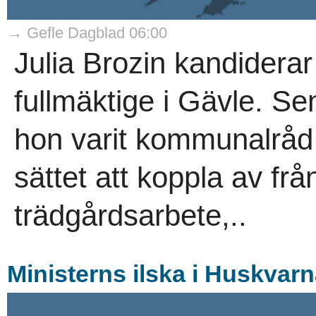
→ Gefle Dagblad 06:00
Julia Brozin kandiderar
fullmäktige i Gävle. S
hon varit kommunalråd 
sättet att koppla av från
trädgårdsarbete,..
Ministerns ilska i Huskvarna