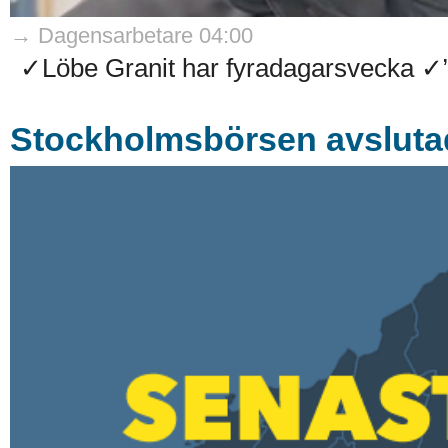
→ Dagensarbetare 04:00
✓Löbe Granit har fyradagarsvecka ✓”P
Stockholmsbörsen avslutad