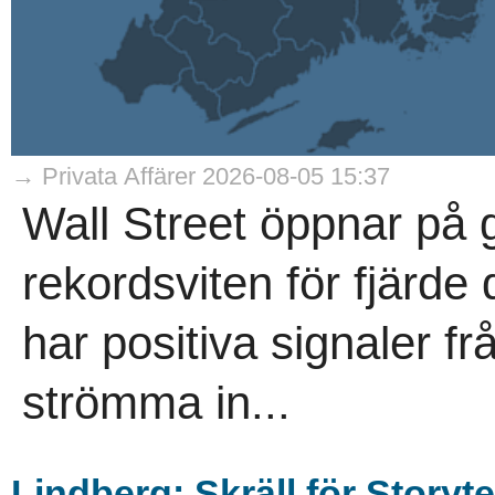
→ Privata Affärer 2026-08-05 15:37
Wall Street öppnar på 
rekordsviten för fjärde
har positiva signaler fr
strömma in...
Lindberg: Skräll för Storyte