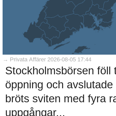
→ Privata Affärer 2026-08-05 17:44
Stockholmsbörsen föll t
öppning och avslutade 
bröts sviten med fyra 
uppgångar...