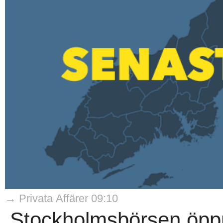
→ Privata Affärer 09:10
Stockholmsbörsen öppn