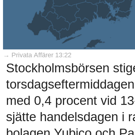
→ Privata Affärer 13:22
Stockholmsbörsen stig
torsdagseftermiddagen,
med 0,4 procent vid 13
sjätte handelsdagen i 
bolagen Yubico och Pa