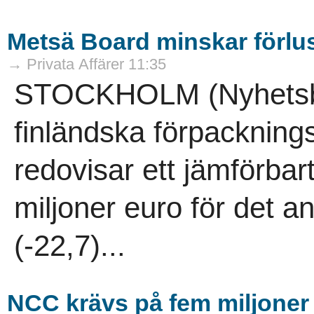
Metsä Board minskar förlu
→ Privata Affärer 11:35
STOCKHOLM (Nyhetsby
finländska förpacknin
redovisar ett jämförbart
miljoner euro för det a
(-22,7)...
NCC krävs på fem miljoner 