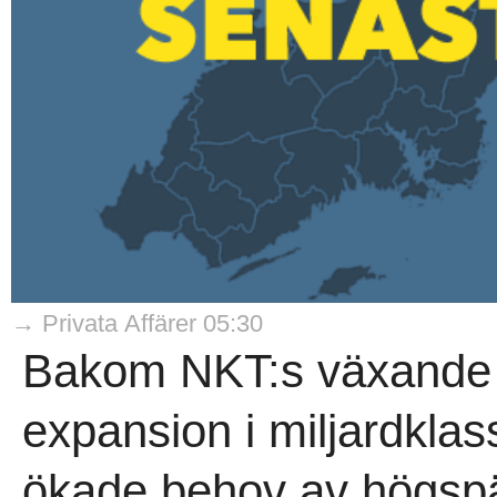
→ Privata Affärer 05:30
Bakom NKT:s växande t
expansion i miljardklas
ökade behov av högspä