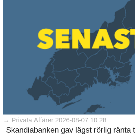
→ Privata Affärer 2026-08-07 10:28
Skandiabanken gav lägst rörlig ränta til