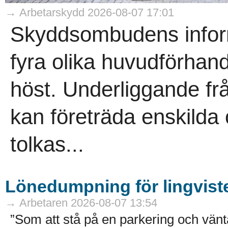
→ Arbetarskydd 2026-08-07 17:01
Skyddsombudens informa
fyra olika huvudförhand
höst. Underliggande f
kan företräda enskild
tolkas...
Lönedumpning för lingvist
→ Arbetaren 2026-08-07 13:54
”Som att stå på en parkering och vänta