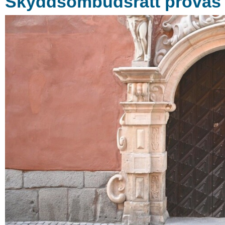
Skyddsombudsrätt prövas i 