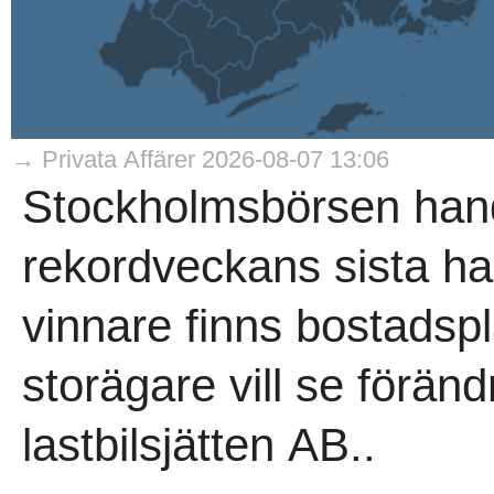
→ Privata Affärer 2026-08-07 13:06
Stockholmsbörsen hand
rekordveckans sista h
vinnare finns bostadsp
storägare vill se förän
lastbilsjätten AB..