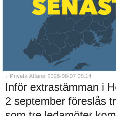
→ Privata Affärer 2026-08-07 08:14
Inför extrastämman i 
2 september föreslås t
som tre ledamöter kom