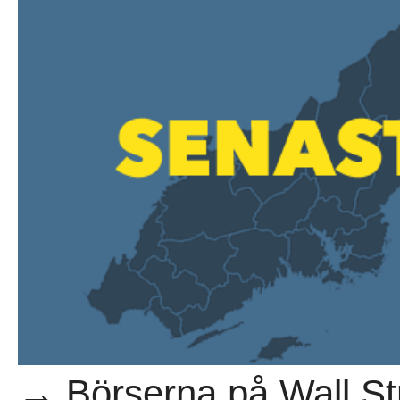
→ Börserna på Wall St