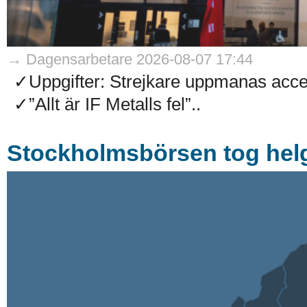
→ Dagensarbetare 2026-08-07 17:44
✓Uppgifter: Strejkare uppmanas accep
✓”Allt är IF Metalls fel”..
Stockholmsbörsen tog helg