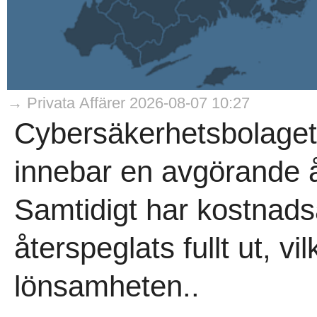
→ Privata Affärer 2026-08-07 10:27
Cybersäkerhetsbolaget
innebar en avgörande åte
Samtidigt har kostnads
återspeglats fullt ut, v
lönsamheten..