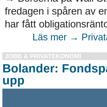
fredagen i spåren av e
har fått obligationsränto
Läs mer → Privata
JOBB & PRIVATEKONOMI
Bolander: Fondsp
upp