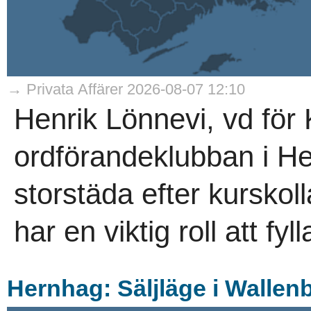
→ Privata Affärer 2026-08-07 12:10
Henrik Lönnevi, vd för 
ordförandeklubban i He
storstäda efter kurskol
har en viktig roll att fyl
Hernhag: Säljläge i Wallen