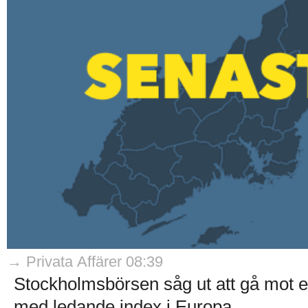
→ Privata Affärer 08:39
Stockholmsbörsen såg ut att gå mot en
med ledande index i Europa...