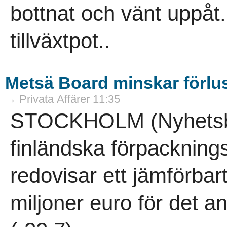
bottnat och vänt uppåt.
tillväxtpot..
Metsä Board minskar förlu
→ Privata Affärer 11:35
STOCKHOLM (Nyhetsby
finländska förpacknin
redovisar ett jämförbart
miljoner euro för det a