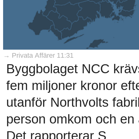
→ Privata Affärer 11:31
Byggbolaget NCC krävs
fem miljoner kronor eft
utanför Northvolts fabri
person omkom och en a
Det rapporterar S..