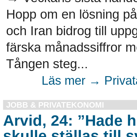
Hopp om en lösning på
och Iran bidrog till up
färska månadssiffror 
Tången steg...
Läs mer → Privata
JOBB & PRIVATEKONOMI
Arvid, 24: ”Hade 
skulle ställas till 