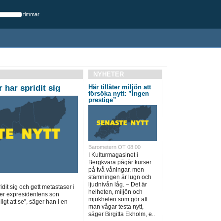
timmar
NYHETER
 har spridit sig
Här tillåter miljön att
försöka nytt: ”Ingen
prestige”
Barometern OT 08:00
I Kulturmagasinet i
Bergkvara pågår kurser
på två våningar, men
stämningen är lugn och
ljudnivån låg. – Det är
dit sig och gett metastaser i
helheten, miljön och
ger expresidentens son
mjukheten som gör att
igt att se”, säger han i en
man vågar testa nytt,
säger Birgitta Ekholm, e..