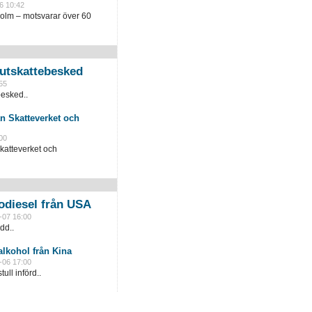
6 10:42
holm – motsvarar över 60
slutskattebesked
55
besked..
n Skatteverket och
00
katteverket och
odiesel från USA
-07 16:00
dd..
lkohol från Kina
-06 17:00
ull införd..