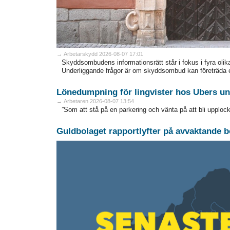
→ Arbetarskydd 2026-08-07 17:01
Skyddsombudens informationsrätt står i fokus i fyra olik
Underliggande frågor är om skyddsombud kan företräda 
Lönedumpning för lingvister hos Ubers un
→ Arbetaren 2026-08-07 13:54
”Som att stå på en parkering och vänta på att bli upplock
Guldbolaget rapportlyfter på avvaktande b