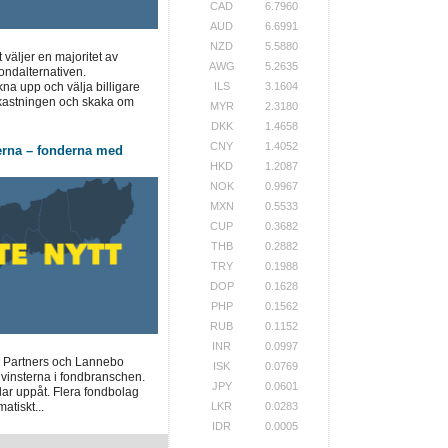
CAD
6.7960
AUD
6.6991
NZD
5.5880
t väljer en majoritet av
AWG
5.2635
ondalternativen.
a upp och välja billigare
ILS
3.1604
vkastningen och skaka om
MYR
2.3180
DKK
1.4658
CNY
1.4052
erna – fonderna med
HKD
1.2087
NOK
0.9967
MXN
0.5533
CUP
0.3682
THB
0.2882
TRY
0.1988
DOP
0.1628
PHP
0.1562
RUB
0.1152
INR
0.0997
 Partners och Lannebo
ISK
0.0769
 vinsterna i fondbranschen.
JPY
0.0601
lar uppåt. Flera fondbolag
atiskt...
LKR
0.0283
IDR
0.0005