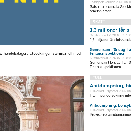
Fastighetsvärlden 2026-08-0
Satsning i centrala Stock
arbetsplatser...
SKATT
1,3 miljoner får 
Skatteverket 2026-08-03 13:
1,3 miljoner får slutskatte
Gemensamt förslag frå
Finansinspektionen
av handelsdagen. Utvecklingen sammanföll med
Skatteverket 2026-07-06 08:
Gemensamt förslag från S
Finansinspektionen..
t
TULL
Antidumpning, bi
Tullverket - Nyheter 2026-08
Interimsundersökning inle
Antidumpning, bensyla
Tullverket - Nyheter 2026-08
Provisorisk antidumpningst