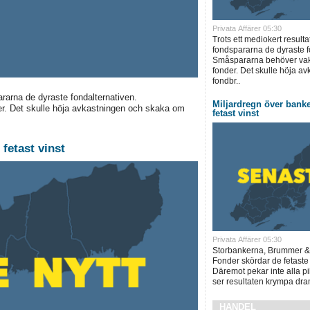
Privata Affärer 05:30
Trots ett mediokert resulta
fondspararna de dyraste f
Småspararna behöver vakn
fonder. Det skulle höja a
fondbr..
ararna de dyraste fondalternativen.
Miljardregn över bank
er. Det skulle höja avkastningen och skaka om
fetast vinst
fetast vinst
Privata Affärer 05:30
Storbankerna, Brummer &
Fonder skördar de fetaste
Däremot pekar inte alla pi
ser resultaten krympa dram
HANDEL