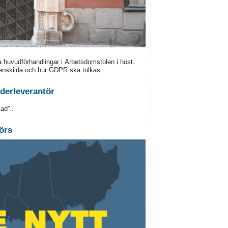
a huvudförhandlingar i Arbetsdomstolen i höst.
enskilda och hur GDPR ska tolkas...
derleverantör
ad”..
örs