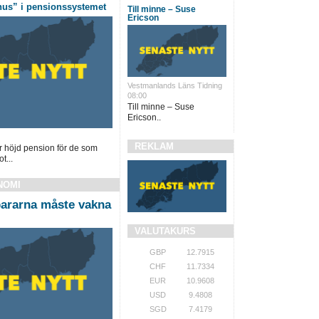
us” i pensionssystemet
Till minne – Suse
Ericson
Vestmanlands Läns Tidning
08:00
Till minne – Suse
Ericson..
REKLAM
r höjd pension för de som
t...
NOMI
ararna måste vakna
VALUTAKURS
GBP
12.7915
CHF
11.7334
EUR
10.9608
USD
9.4808
SGD
7.4179