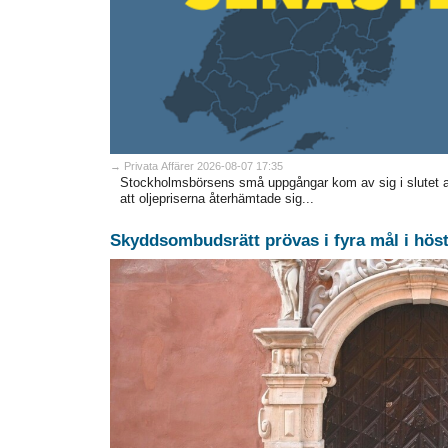
→ Privata Affärer 2026-08-07 17:35
Stockholmsbörsens små uppgångar kom av sig i slutet 
att oljepriserna återhämtade sig...
Skyddsombudsrätt prövas i fyra mål i hös