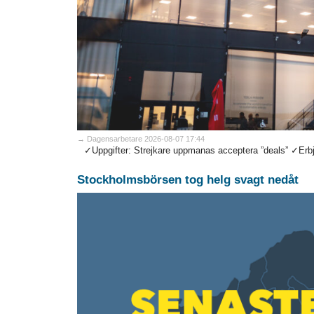
→ Dagensarbetare 2026-08-07 17:44
✓Uppgifter: Strejkare uppmanas acceptera ”deals” ✓Erbjud
Stockholmsbörsen tog helg svagt nedåt