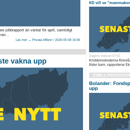
KD vill se ”mammabon
 jobbrapport än väntat för april, samtidigt
ran...
Läs mer → Privata Affärer / 2026-05-08 16:06
Dagens Industri 07:02
ste vakna upp
Kristdemokraterna föreslå
föder barn, rapporterar Eko
JOBB & PRIVATEKO
Bolander: Fondsp
upp