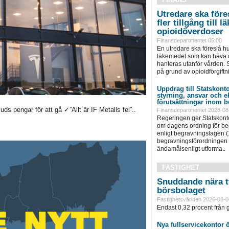
Utredare ska föres
fler tillgång till
opioidöverdoser
Finansdepartmentet 05:00
En utredare ska föreslå hu
läkemedel som kan häva o
hanteras utanför vården. S
på grund av opioidförgiftni
Uppdrag till Statskonto
styrning, ansvar och 
förutsättningar inom b
s pengar för att gå ✓”Allt är IF Metalls fel”..
Finansdepartmentet 2026-08
Regeringen ger Statskonto
om dagens ordning för b
enligt begravningslagen 
begravningsförordningen 
ändamålsenligt utforma..
FASTIGHET
Snuddande nära t
börsbolaget
Fastighetsvärlden 2026-08-0
Endast 0,32 procent från g
Nya fullservicekontor 