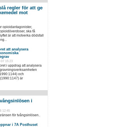
lå regler för att ge
 läkemedel mot
r opioidantagonister,
pioidöverdoser, ska få
yftet är att motverka dödsfall
ng...
ret att analysera
ekonomiska
egrav
-07 15:23
ret i uppdrag att analysera
egravningsverksamheten
(1990:1144) och
(1990:1147) är
vångsinlösen i
6 12:45
ränsen för tvångsinlösen..
öppnar i 7A Posthuset