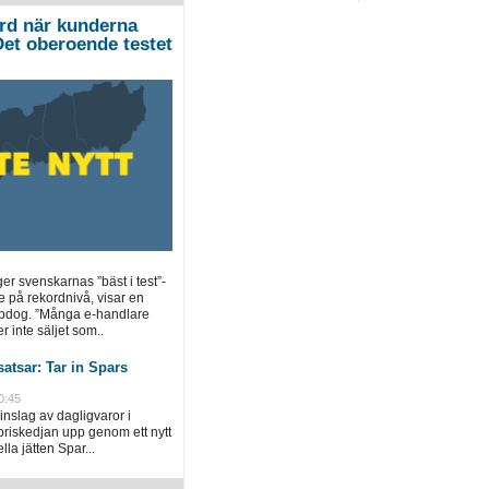
ord när kunderna
”Det oberoende testet
ger svenskarnas ”bäst i test”-
e på rekordnivå, visar en
opdog. ”Många e-handlare
r inte säljet som..
atsar: Tar in Spars
0:45
inslag av dagligvaror i
priskedjan upp genom ett nytt
la jätten Spar...