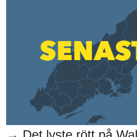
→ Det lyste rött på Wal