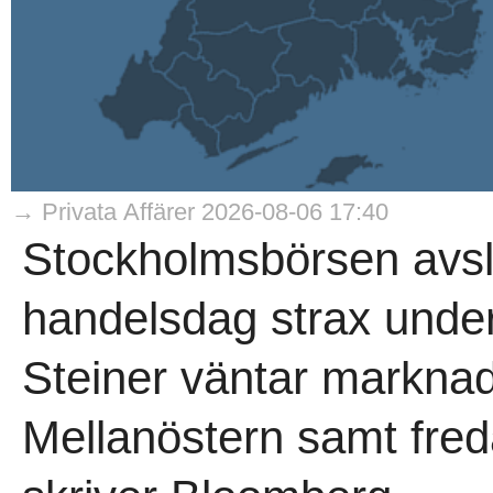
→ Privata Affärer 2026-08-06 17:40
Stockholmsbörsen avs
handelsdag strax under
Steiner väntar marknad
Mellanöstern samt fre