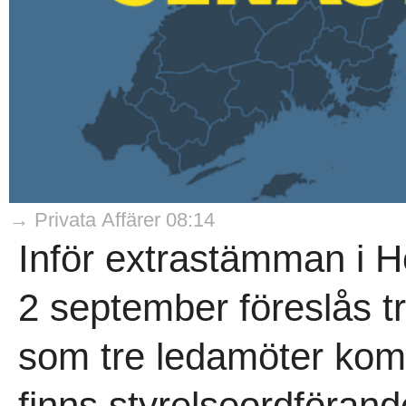
→ Privata Affärer 08:14
Inför extrastämman i 
2 september föreslås t
som tre ledamöter kom
finns styrelseordföran