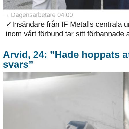
→ Dagensarbetare 04:00
✓Insändare från IF Metalls centrala
inom vårt förbund tar sitt förbannade 
Arvid, 24: ”Hade hoppats att
svars”