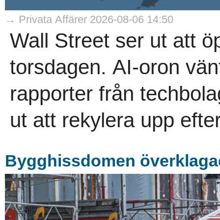
→ Privata Affärer 2026-08-06 14:50
Wall Street ser ut att 
torsdagen. AI-oron vän
rapporter från techbol
ut att rekylera upp efte
Bygghissdomen överklaga