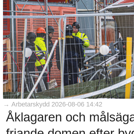
→ Arbetarskydd 2026-08-06 14:42
Åklagaren och målsäga
friande domen efter b