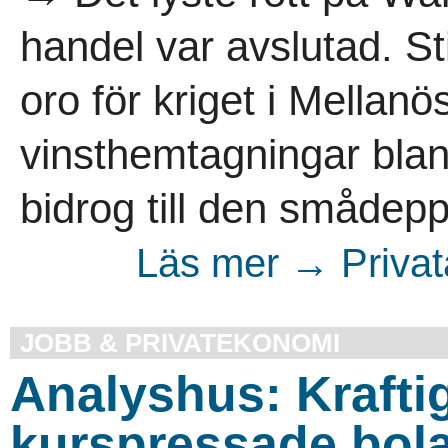
handel var avslutad. S
oro för kriget i Mellanö
vinsthemtagningar blan
bidrog till den smådep
Läs mer → Privata
JOBB & PRIVATEKONOMI
Analyshus: Krafti
kurspressade bol