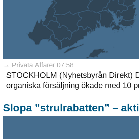
→ Privata Affärer 07:58
STOCKHOLM (Nyhetsbyrån Direkt) Det
organiska försäljning ökade med 10 pr
Slopa ”strulrabatten” – aktie