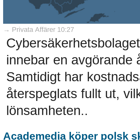
→ Privata Affärer 10:27
Cybersäkerhetsbolaget
innebar en avgörande åte
Samtidigt har kostnads
återspeglats fullt ut, v
lönsamheten..
Academedia köper polsk s