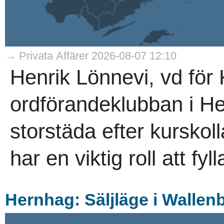
→ Privata Affärer 2026-08-07 12:10
Henrik Lönnevi, vd för 
ordförandeklubban i He
storstäda efter kurskol
har en viktig roll att fyl
Hernhag: Säljläge i Wallen