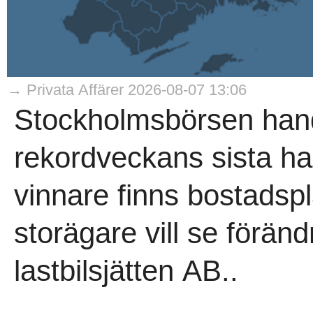
→ Privata Affärer 2026-08-07 13:06
Stockholmsbörsen hand
rekordveckans sista h
vinnare finns bostadsp
storägare vill se förän
lastbilsjätten AB..