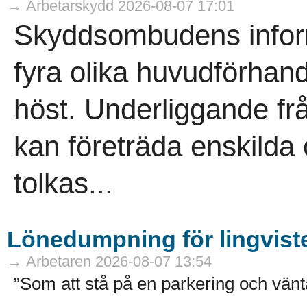
→ Arbetarskydd 2026-08-07 17:01
Skyddsombudens informa
fyra olika huvudförhand
höst. Underliggande f
kan företräda enskild
tolkas...
Lönedumpning för lingvist
→ Arbetaren 2026-08-07 13:54
”Som att stå på en parkering och vänta