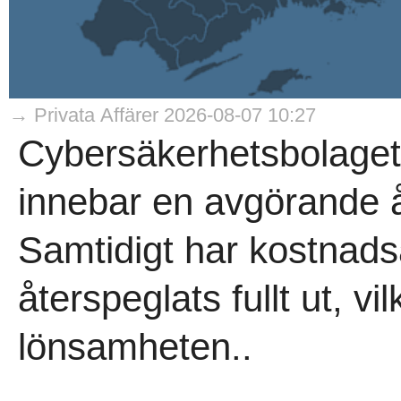
→ Privata Affärer 2026-08-07 10:27
Cybersäkerhetsbolaget
innebar en avgörande åte
Samtidigt har kostnads
återspeglats fullt ut, v
lönsamheten..