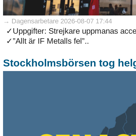
→ Dagensarbetare 2026-08-07 17:44
✓Uppgifter: Strejkare uppmanas accep
✓”Allt är IF Metalls fel”..
Stockholmsbörsen tog helg