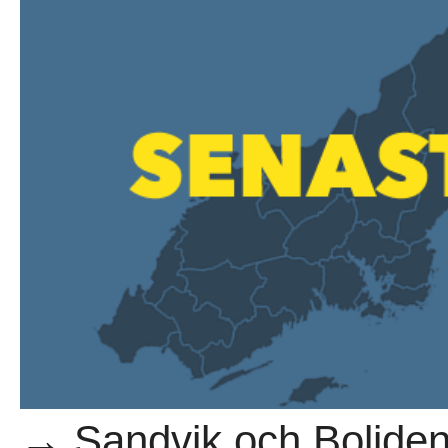
→ Sandvik och Boliden