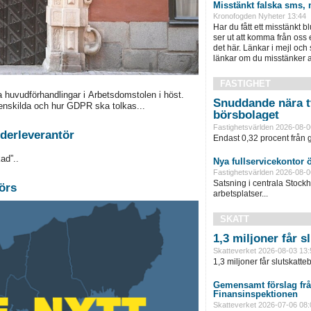
Misstänkt falska sms, 
Kronofogden Nyheter 13:44
Har du fått ett misstänkt b
ser ut att komma från oss
det här. Länkar i mejl och
länkar om du misstänker att
FASTIGHET
a huvudförhandlingar i Arbetsdomstolen i höst.
Snuddande nära t
enskilda och hur GDPR ska tolkas...
börsbolaget
Fastighetsvärlden 2026-08-0
derleverantör
Endast 0,32 procent från g
ad”..
Nya fullservicekontor 
Fastighetsvärlden 2026-08-0
Satsning i centrala Stock
örs
arbetsplatser...
SKATT
1,3 miljoner får 
Skatteverket 2026-08-03 13:
1,3 miljoner får slutskatte
Gemensamt förslag frå
Finansinspektionen
Skatteverket 2026-07-06 08: