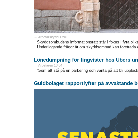
→ Arbetarskydd 17:01
Skyddsombudens informationsrätt står i fokus i fyra olik
Underliggande frågor är om skyddsombud kan företräda 
Lönedumpning för lingvister hos Ubers un
→ Arbetaren 13:54
”Som att stå på en parkering och vänta på att bli upplock
Guldbolaget rapportlyfter på avvaktande b