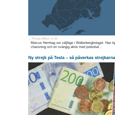
→ Privata Affärer 11:45
Marcus Hernhag ser säljläge i Wallenbergbolaget. Han t
chansning och en svängig aktie med potential...
Ny strejk på Tesla – så påverkas strejkar