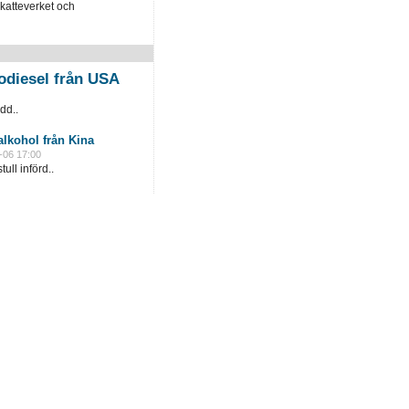
katteverket och
odiesel från USA
dd..
lkohol från Kina
-06 17:00
ull införd..