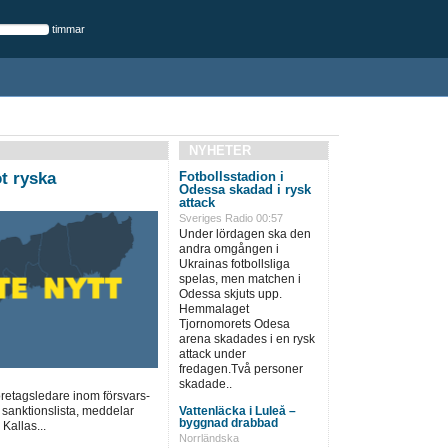
timmar
NYHETER
t ryska
Fotbollsstadion i
Odessa skadad i rysk
attack
Sveriges Radio 00:57
Under lördagen ska den
andra omgången i
Ukrainas fotbollsliga
spelas, men matchen i
Odessa skjuts upp.
Hemmalaget
Tjornomorets Odesa
arena skadades i en rysk
attack under
fredagen.Två personer
skadade..
öretagsledare inom försvars-
 sanktionslista, meddelar
Vattenläcka i Luleå –
byggnad drabbad
Kallas...
Norrländska