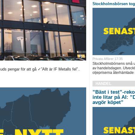
Stockholmsbörsen tog 
Privata Affärer 17:35
Stockholmsbörsens små up
av handelsdagen. Utveckl
s pengar för att gå ✓”Allt är IF Metalls fel”..
oljepriserna återhämtade s
HANDEL
”Bäst i test”-rek
inte litar på AI: 
avgör köpet”