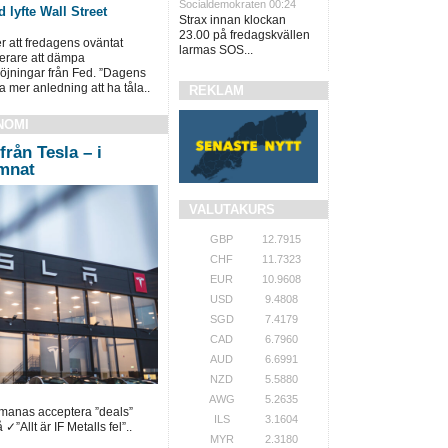
Socialdemokraten 00:24
 lyfte Wall Street
Strax innan klockan
23.00 på fredagskvällen
ter att fredagens oväntat
larmas SOS...
terare att dämpa
öjningar från Fed. ”Dagens
a mer anledning att ha tåla..
REKLAM
NOMI
från Tesla – i
ämnat
VALUTAKURS
GBP
12.7915
CHF
11.7323
EUR
10.9608
USD
9.4808
SGD
7.4179
CAD
6.7960
AUD
6.6991
NZD
5.5880
AWG
5.2635
pmanas acceptera ”deals”
ILS
3.1604
✓”Allt är IF Metalls fel”..
MYR
2.3180