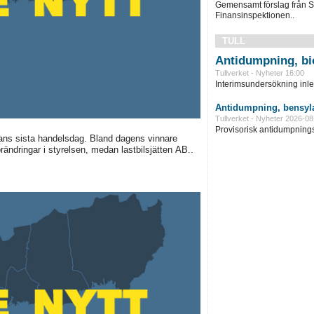
Gemensamt förslag från S
Finansinspektionen..
TULL
Antidumpning, bi
Tullverket - Nyheter 16:00
Interimsundersökning inle
Antidumpning, bensyla
Tullverket - Nyheter 2026-08
Provisorisk antidumpningst
ans sista handelsdag. Bland dagens vinnare
rändringar i styrelsen, medan lastbilsjätten AB..