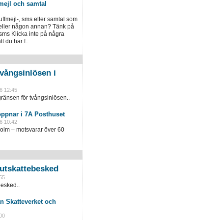
mejl och samtal
luffmejl-, sms eller samtal som
 eller någon annan? Tänk på
 sms Klicka inte på några
 du har f..
vångsinlösen i
6 12:45
ränsen för tvångsinlösen..
öppnar i 7A Posthuset
6 10:42
holm – motsvarar över 60
slutskattebesked
55
besked..
n Skatteverket och
00