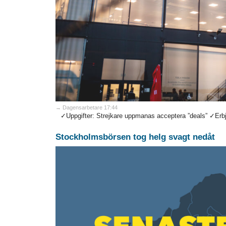
→ Dagensarbetare 17:44
✓Uppgifter: Strejkare uppmanas acceptera ”deals” ✓Erbjud
Stockholmsbörsen tog helg svagt nedåt