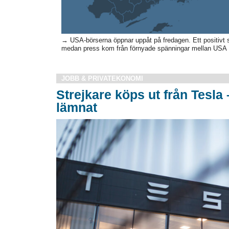
→ USA-börserna öppnar uppåt på fredagen. Ett positivt se
medan press kom från förnyade spänningar mellan USA o
JOBB & PRIVATEKONOMI
Strejkare köps ut från Tesla 
lämnat