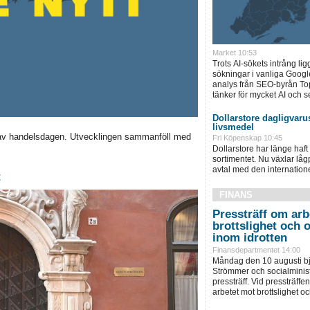
Market 10:53
Trots AI-sökets intrång lig
sökningar i vanliga Googl
analys från SEO-byrån T
tänker för mycket AI och se
Dollarstore dagligvarus
livsmedel
av handelsdagen. Utvecklingen sammanföll med
Fri Köpenskap 10:45
Dollarstore har länge haft 
sortimentet. Nu växlar låg
avtal med den internationel
t
FINANS
Pressträff om arb
brottslighet och 
inom idrotten
Finansdepartmentet 14:00
Måndag den 10 augusti bju
Strömmer och socialminist
pressträff. Vid pressträffen 
arbetet mot brottslighet och