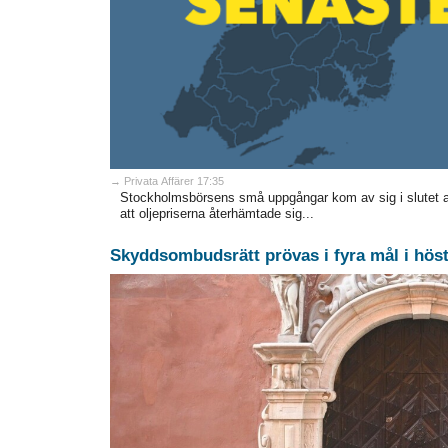
→ Privata Affärer 17:35
Stockholmsbörsens små uppgångar kom av sig i slutet 
att oljepriserna återhämtade sig...
Skyddsombudsrätt prövas i fyra mål i hös