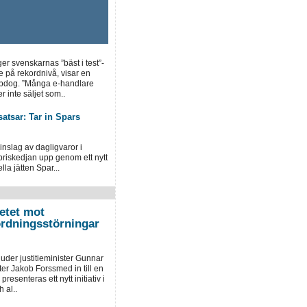
ger svenskarnas ”bäst i test”-
e på rekordnivå, visar en
opdog. ”Många e-handlare
r inte säljet som..
atsar: Tar in Spars
inslag av dagligvaror i
priskedjan upp genom ett nytt
la jätten Spar...
etet mot
ordningsstörningar
der justitieminister Gunnar
er Jakob Forssmed in till en
presenteras ett nytt initiativ i
 al..