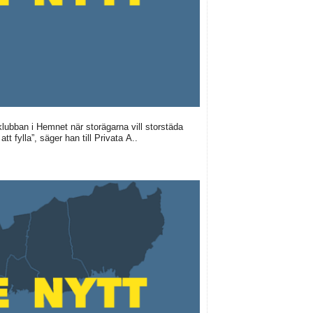
klubban i Hemnet när storägarna vill storstäda
tt fylla”, säger han till Privata A..