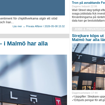
Tron på avvaktande Fed
Dagens Industri 22:06
Wall Street steg tydligt ef
svaga jobbdata fick inves
förväntningarna på ränteh
ntiment för chiptillverkarna utgör ett stöd
data kan ge beslutsfattarn
ch Iran...
Läs mer → Privata Affärer / 2026-05-08 15:32
JOBB & PRIVATEKO
Strejkare köps ut 
Malmö har alla l
– i Malmö har alla
Dagensarbetare 17:44
✓Uppgifter: Strejkare up
✓Erbjuds pengar för att gå 