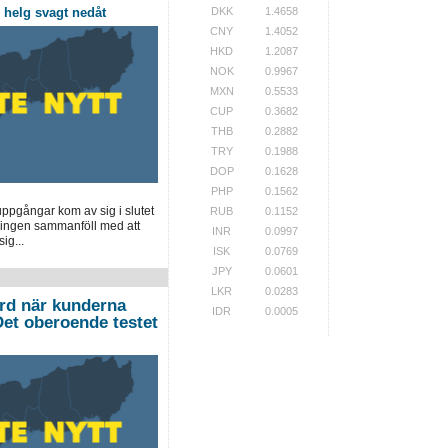
DKK
1.4658
helg svagt nedåt
CNY
1.4052
HKD
1.2087
NOK
0.9967
MXN
0.5533
CUP
0.3682
THB
0.2882
TRY
0.1988
DOP
0.1628
PHP
0.1562
pgångar kom av sig i slutet
RUB
0.1152
ingen sammanföll med att
INR
0.0997
ig...
ISK
0.0769
JPY
0.0601
LKR
0.0283
ord när kunderna
IDR
0.0005
”Det oberoende testet