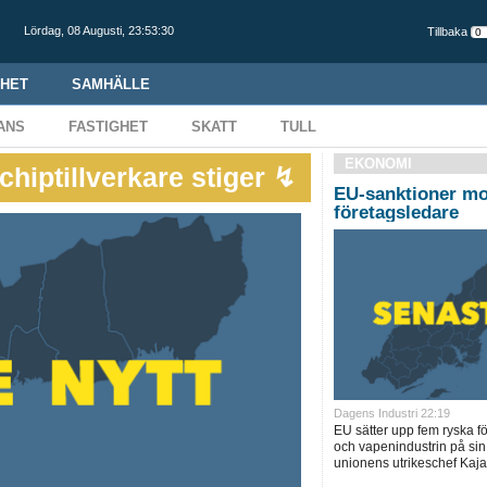
Lördag,
08 Augusti
,
23:53:31
Tillbaka
HET
SAMHÄLLE
ANS
FASTIGHET
SKATT
TULL
EKONOMI
chiptillverkare stiger ↯
EU-sanktioner mo
företagsledare
Dagens Industri 22:19
EU sätter upp fem ryska f
och vapenindustrin på sin
unionens utrikeschef Kaja 