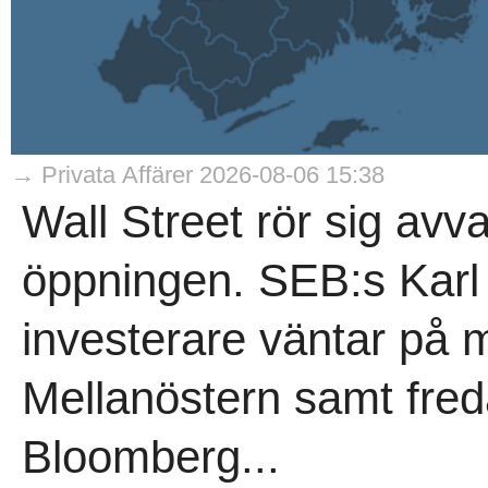
→ Privata Affärer 2026-08-06 15:38
Wall Street rör sig avva
öppningen. SEB:s Karl 
investerare väntar på m
Mellanöstern samt fred
Bloomberg...