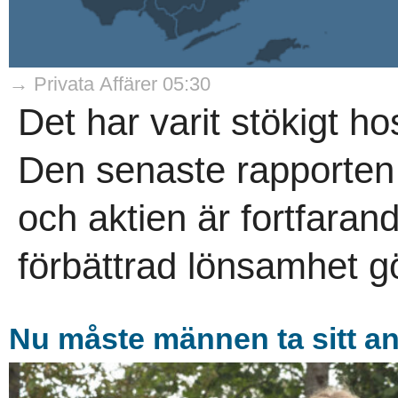
→ Privata Affärer 05:30
Det har varit stökigt h
Den senaste rapporten 
och aktien är fortfaran
förbättrad lönsamhet gör
Nu måste männen ta sitt a