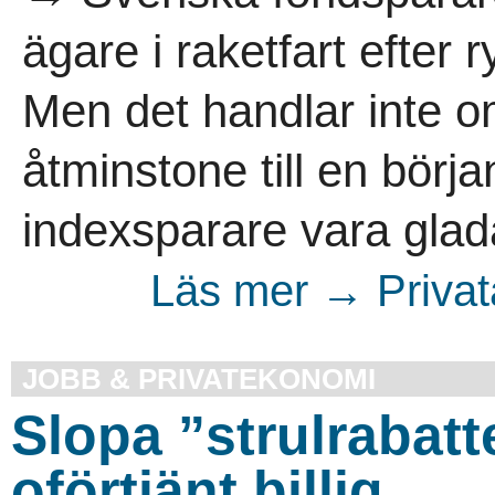
ägare i raketfart efter 
Men det handlar inte o
åtminstone till en börj
indexsparare vara glada
Läs mer → Privata
JOBB & PRIVATEKONOMI
Slopa ”strulrabatt
oförtjänt billig