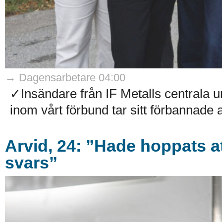
→ Dagensarbetare 04:00
✓Insändare från IF Metalls centrala
inom vårt förbund tar sitt förbannade 
Arvid, 24: ”Hade hoppats att
svars”