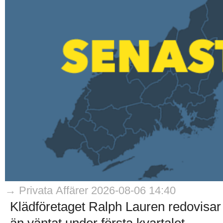
→ Privata Affärer 2026-08-06 14:40
Klädföretaget Ralph Lauren redovisar