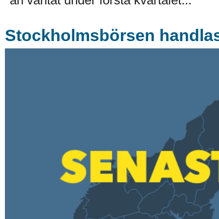
än väntat under första kvartalet...
Stockholmsbörsen handlas