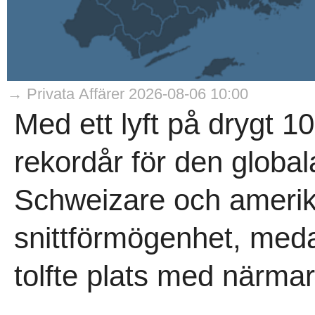
→ Privata Affärer 2026-08-06 10:00
Med ett lyft på drygt 1
rekordår för den globa
Schweizare och amerika
snittförmögenhet, med
tolfte plats med närmar