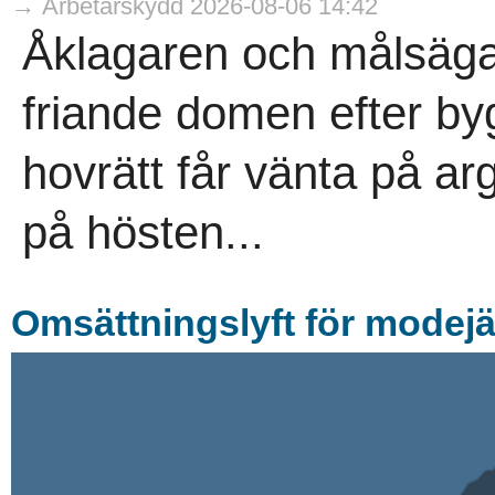
→ Arbetarskydd 2026-08-06 14:42
Åklagaren och målsäga
friande domen efter b
hovrätt får vänta på arg
på hösten...
Omsättningslyft för modejä