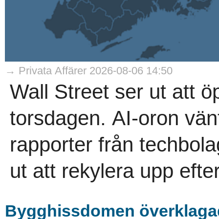
→ Privata Affärer 2026-08-06 14:50
Wall Street ser ut att 
torsdagen. AI-oron vän
rapporter från techbol
ut att rekylera upp efte
Bygghissdomen överklaga