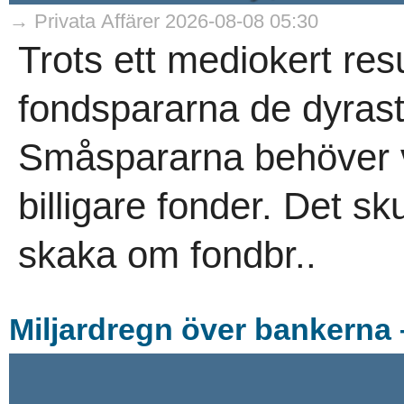
→ Privata Affärer 2026-08-08 05:30
Trots ett mediokert resu
fondspararna de dyrast
Småspararna behöver v
billigare fonder. Det s
skaka om fondbr..
Miljardregn över bankerna 