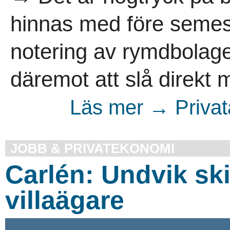
hinnas med före semes
notering av rymdbola
däremot att slå direkt mo
Läs mer → Privata
JOBB & PRIVATEKONOMI
Carlén: Undvik sk
villaägare