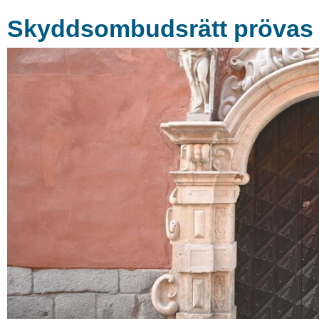
Skyddsombudsrätt prövas i 