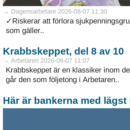
→ Dagensarbetare 2026-08-07 11:30
✓Riskerar att förlora sjukpenningsg
som gäller..
Krabbskeppet, del 8 av 10
→ Arbetaren 2026-08-07 11:07
Krabbskeppet är en klassiker inom de
går den som följetong i Arbetaren..
Här är bankerna med lägst r