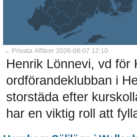
→ Privata Affärer 2026-08-07 12:10
Henrik Lönnevi, vd för 
ordförandeklubban i He
storstäda efter kurskol
har en viktig roll att fyl