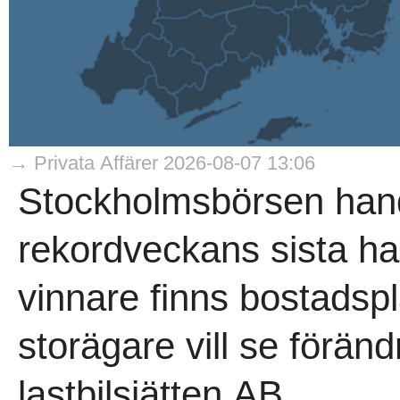
→ Privata Affärer 2026-08-07 13:06
Stockholmsbörsen hand
rekordveckans sista h
vinnare finns bostadsp
storägare vill se förän
lastbilsjätten AB..