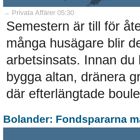
→ Privata Affärer 05:30
Semestern är till för å
många husägare blir de
arbetsinsats. Innan du
bygga altan, dränera g
där efterlängtade boule
Bolander: Fondspararna m