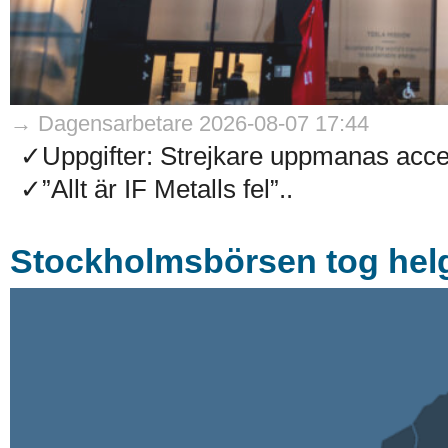
→ Dagensarbetare 2026-08-07 17:44
✓Uppgifter: Strejkare uppmanas accep
✓”Allt är IF Metalls fel”..
Stockholmsbörsen tog helg