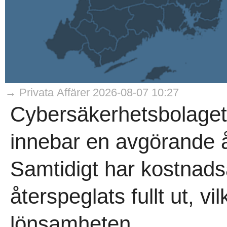
→ Privata Affärer 2026-08-07 10:27
Cybersäkerhetsbolaget
innebar en avgörande åte
Samtidigt har kostnads
återspeglats fullt ut, v
lönsamheten..