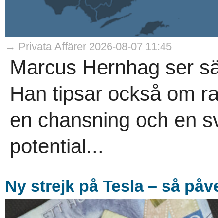
→ Privata Affärer 2026-08-07 11:45
Marcus Hernhag ser säl
Han tipsar också om r
en chansning och en s
potential...
Ny strejk på Tesla – så på