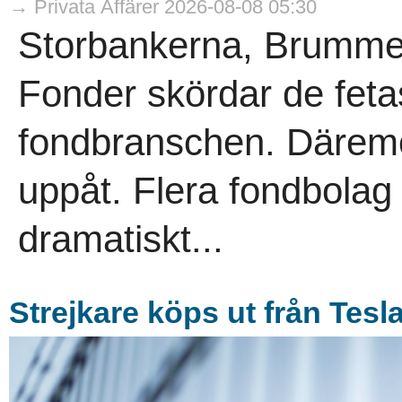
→ Privata Affärer 2026-08-08 05:30
Storbankerna, Brumme
Fonder skördar de fetas
fondbranschen. Däremot
uppåt. Flera fondbolag
dramatiskt...
Strejkare köps ut från Tesl