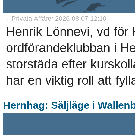
→ Privata Affärer 2026-08-07 12:10
Henrik Lönnevi, vd för 
ordförandeklubban i He
storstäda efter kurskol
har en viktig roll att fyl
Hernhag: Säljläge i Wallen