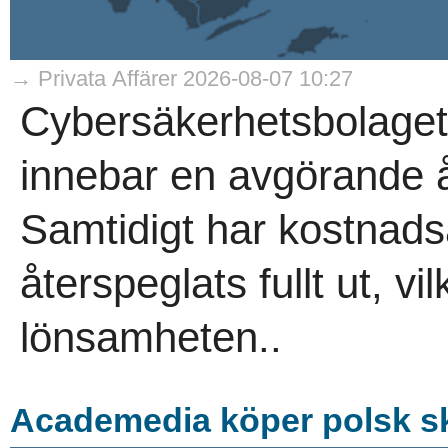
→ Privata Affärer 2026-08-07 10:27
Cybersäkerhetsbolaget
innebar en avgörande åte
Samtidigt har kostnads
återspeglats fullt ut, v
lönsamheten..
Academedia köper polsk s