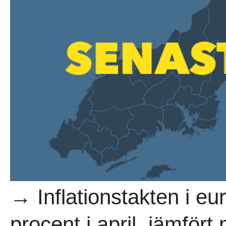
→ Inflationstakten i eu
procent i april, jämfört