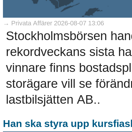
→ Privata Affärer 2026-08-07 13:06
Stockholmsbörsen hand
rekordveckans sista h
vinnare finns bostadsp
storägare vill se förän
lastbilsjätten AB..
Han ska styra upp kursfias