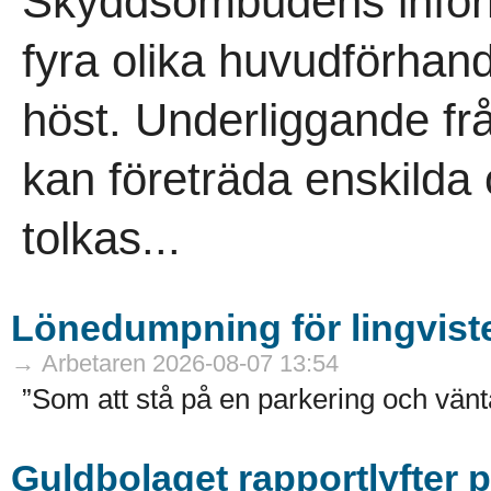
Skyddsombudens informa
fyra olika huvudförhand
höst. Underliggande f
kan företräda enskild
tolkas...
Lönedumpning för lingvist
→ Arbetaren 2026-08-07 13:54
”Som att stå på en parkering och vänta
Guldbolaget rapportlyfter 