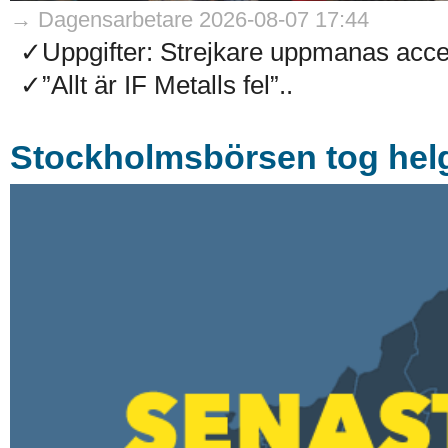
→ Dagensarbetare 2026-08-07 17:44
✓Uppgifter: Strejkare uppmanas accep
✓”Allt är IF Metalls fel”..
Stockholmsbörsen tog helg