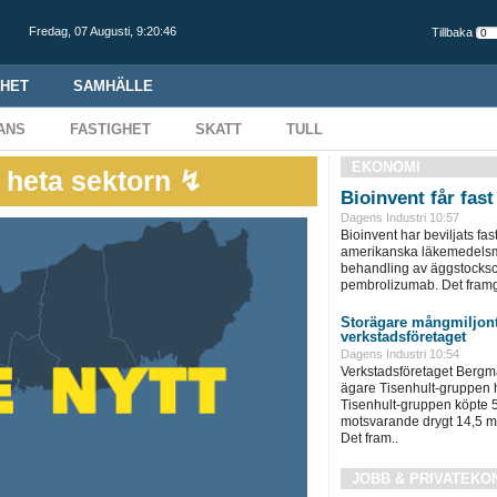
Fredag,
07 Augusti
,
9:20:47
Tillbaka
HET
SAMHÄLLE
ANS
FASTIGHET
SKATT
TULL
EKONOMI
i heta sektorn ↯
Bioinvent får fas
Dagens Industri 10:57
Bioinvent har beviljats fas
amerikanska läkemedelsm
behandling av äggstocksc
pembrolizumab. Det framg
Storägare mångmiljont
verkstadsföretaget
Dagens Industri 10:54
Verkstadsföretaget Bergma
ägare Tisenhult-gruppen h
Tisenhult-gruppen köpte 5
motsvarande drygt 14,5 mi
Det fram..
JOBB & PRIVATEKO