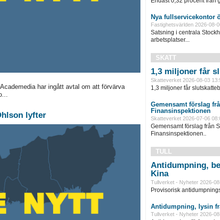
Endast 0,32 procent från g
Nya fullservicekontor 
Fastighetsvärlden 2026-08-0
Satsning i centrala Stock
arbetsplatser...
SKATT
1,3 miljoner får 
Skatteverket 2026-08-03 13:
cademedia har ingått avtal om att förvärva
1,3 miljoner får slutskatte
...
Gemensamt förslag frå
Finansinspektionen
hlson lyfter
Skatteverket 2026-07-06 08:
Gemensamt förslag från S
Finansinspektionen..
TULL
Antidumpning, be
Kina
Tullverket - Nyheter 2026-08
Provisorisk antidumpningst
Antidumpning, lysin f
Tullverket - Nyheter 2026-08