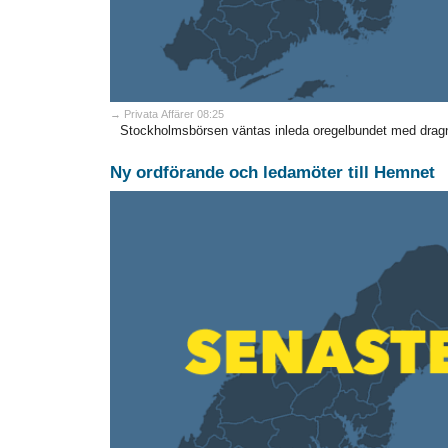
→ Privata Affärer 08:25
Stockholmsbörsen väntas inleda oregelbundet med dragn
Ny ordförande och ledamöter till Hemnet