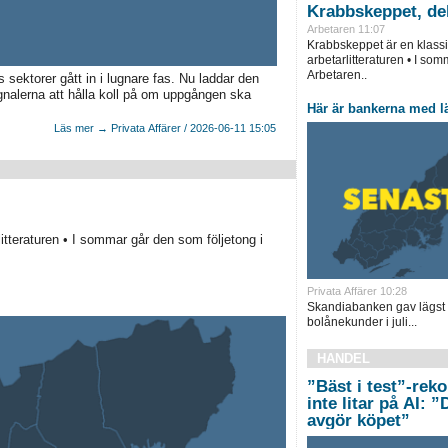
Krabbskeppet, del
Arbetaren 11:07
Krabbskeppet är en klass
arbetarlitteraturen • I so
Arbetaren..
sektorer gått in i lugnare fas. Nu laddar den
ignalerna att hålla koll på om uppgången ska
Här är bankerna med lä
Läs mer → Privata Affärer / 2026-06-11 15:05
tteraturen • I sommar går den som följetong i
Privata Affärer 10:28
Skandiabanken gav lägst rör
bolånekunder i juli...
HANDEL
”Bäst i test”-rek
inte litar på AI: 
avgör köpet”