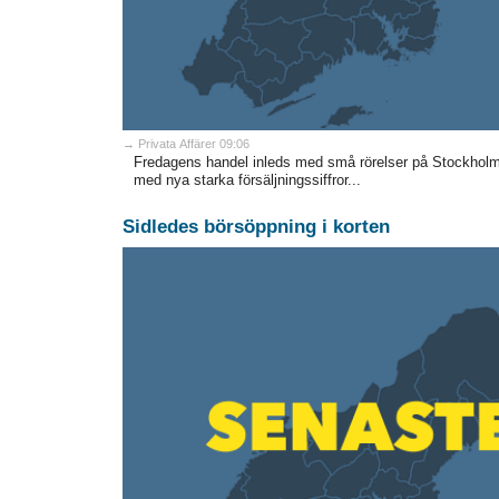
→ Privata Affärer 09:06
Fredagens handel inleds med små rörelser på Stockholms
med nya starka försäljningssiffror...
Sidledes börsöppning i korten