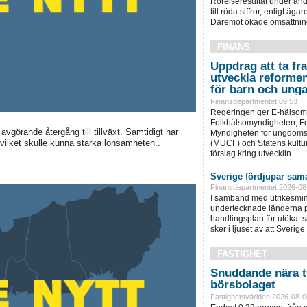
Rörelseresultat under andr
till röda siffror, enligt ä
Däremot ökade omsättning
FINANS
Uppdrag att ta fra
utveckla reformen
för barn och ung
Finansdepartmentet 09:53
Regeringen ger E-hälsom
Folkhälsomyndigheten, F
vgörande återgång till tillväxt. Samtidigt har
Myndigheten för ungdoms-
, vilket skulle kunna stärka lönsamheten..
(MUCF) och Statens kulturr
förslag kring utvecklin..
Sverige fördjupar sama
Finansdepartmentet 2026-08
I samband med utrikesmini
undertecknade länderna p
handlingsplan för utökat
sker i ljuset av att Sverige 
FASTIGHET
Snuddande nära t
börsbolaget
Fastighetsvärlden 2026-08-0