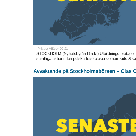
→ Privata Affärer 09:21
STOCKHOLM (Nyhetsbyrån Direkt) Utbildningsföretaget A
samtliga aktier i den polska förskolekoncernen Kids & Co
Avvaktande på Stockholmsbörsen – Clas O