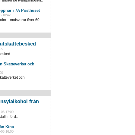
ränsen för tvångsinlösen..
öppnar i 7A Posthuset
6 10:42
holm – motsvarar över 60
slutskattebesked
55
besked..
n Skatteverket och
00
katteverket och
nsylalkohol från
-06 17:00
ull införd..
rån Kina
-06 16:00