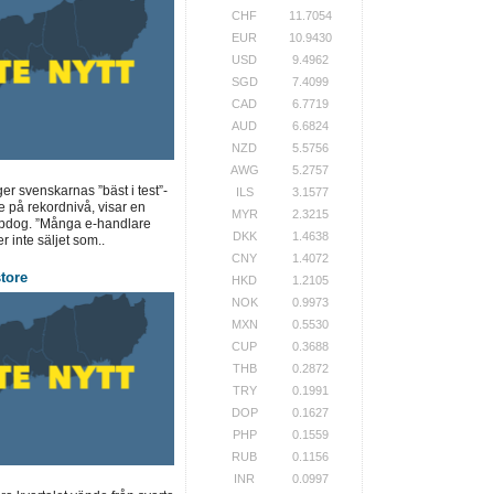
CHF
11.7054
EUR
10.9430
USD
9.4962
SGD
7.4099
CAD
6.7719
AUD
6.6824
NZD
5.5756
AWG
5.2757
ger svenskarnas ”bäst i test”-
ILS
3.1577
e på rekordnivå, visar en
MYR
2.3215
opdog. ”Många e-handlare
DKK
1.4638
r inte säljet som..
CNY
1.4072
store
HKD
1.2105
NOK
0.9973
MXN
0.5530
CUP
0.3688
THB
0.2872
TRY
0.1991
DOP
0.1627
PHP
0.1559
RUB
0.1156
INR
0.0997