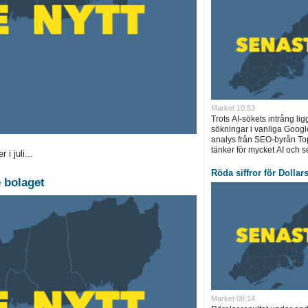
Market 10:53
Trots AI-sökets intrång lig
sökningar i vanliga Googl
analys från SEO-byrån T
tänker för mycket AI och se
i juli...
Röda siffror för Dollar
 bolaget
Market 08:14