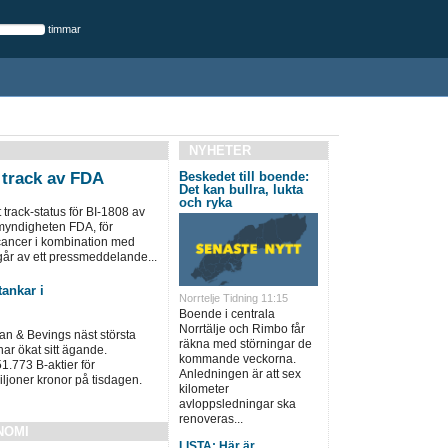
timmar
NYHETER
t track av FDA
Beskedet till boende:
Det kan bullra, lukta
och ryka
t track-status för BI-1808 av
yndigheten FDA, för
ancer i kombination med
år av ett pressmeddelande...
ankar i
Norrtelje Tidning 11:15
Boende i centrala
Norrtälje och Rimbo får
n & Bevings näst största
räkna med störningar de
ar ökat sitt ägande.
kommande veckorna.
1.773 B-aktier för
Anledningen är att sex
ljoner kronor på tisdagen.
kilometer
avloppsledningar ska
renoveras...
NOMI
LISTA: Här är