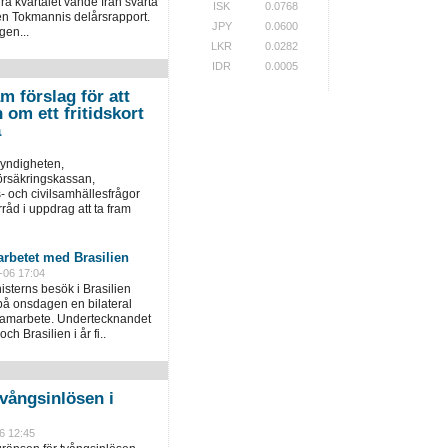
a kvartalet vände från svarta
ISK
0.0768
garen Tokmannis delårsrapport.
JPY
0.0600
en...
LKR
0.0282
IDR
0.0005
m förslag för att
 om ett fritidskort
a
yndigheten,
örsäkringskassan,
 och civilsamhällesfrågor
åd i uppdrag att ta fram
rbetet med Brasilien
-06 17:04
sterns besök i Brasilien
å onsdagen en bilateral
 samarbete. Undertecknandet
och Brasilien i år fi..
vångsinlösen i
6 12:45