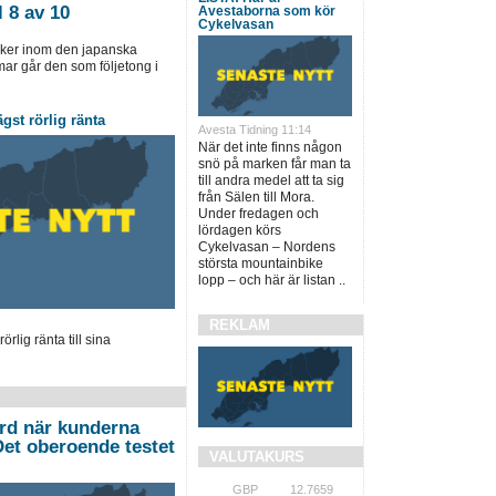
 8 av 10
Avestaborna som kör
Cykelvasan
iker inom den japanska
mmar går den som följetong i
gst rörlig ränta
Avesta Tidning 11:14
När det inte finns någon
snö på marken får man ta
till andra medel att ta sig
från Sälen till Mora.
Under fredagen och
lördagen körs
Cykelvasan – Nordens
största mountainbike
lopp – och här är listan ..
REKLAM
lig ränta till sina
ord när kunderna
”Det oberoende testet
VALUTAKURS
GBP
12.7659