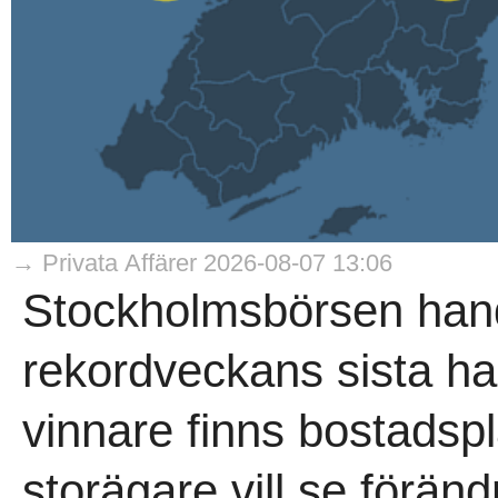
→ Privata Affärer 2026-08-07 13:06
Stockholmsbörsen hand
rekordveckans sista h
vinnare finns bostadsp
storägare vill se förän