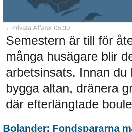
→ Privata Affärer 05:30
Semestern är till för å
många husägare blir de
arbetsinsats. Innan du
bygga altan, dränera g
där efterlängtade boule
Bolander: Fondspararna m