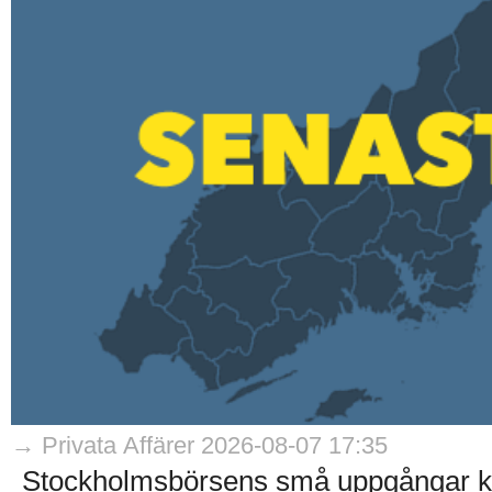
→ Privata Affärer 2026-08-07 17:35
Stockholmsbörsens små uppgångar kom