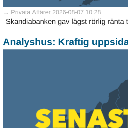
→ Privata Affärer 2026-08-07 10:28
Skandiabanken gav lägst rörlig ränta til
Analyshus: Kraftig uppsida