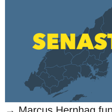
→ Marcus Hernhag fund