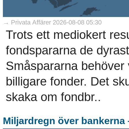
→ Privata Affärer 2026-08-08 05:30
Trots ett mediokert resu
fondspararna de dyrast
Småspararna behöver v
billigare fonder. Det s
skaka om fondbr..
Miljardregn över bankerna 