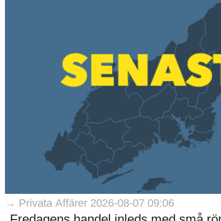
→ Privata Affärer 2026-08-07 09:06
Fredagens handel inleds med små rö