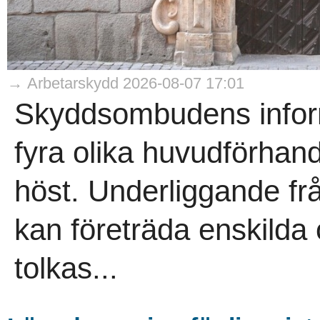
→ Arbetarskydd 2026-08-07 17:01
Skyddsombudens informa
fyra olika huvudförhand
höst. Underliggande f
kan företräda enskild
tolkas...