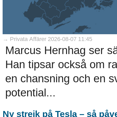
→ Privata Affärer 2026-08-07 11:45
Marcus Hernhag ser säl
Han tipsar också om r
en chansning och en s
potential...
Ny strejk på Tesla – så på