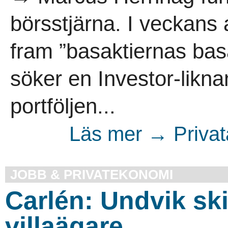
börsstjärna. I veckans 
fram ”basaktiernas bas
söker en Investor-liknan
portföljen...
Läs mer → Privata
JOBB & PRIVATEKONOMI
Carlén: Undvik sk
villaägare