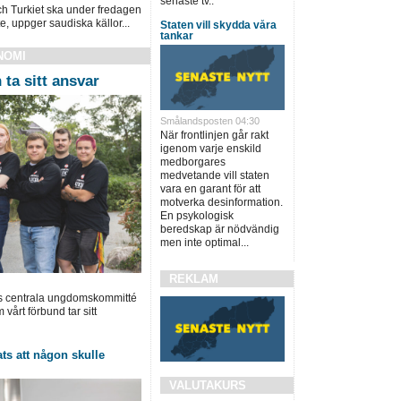
senaste tv..
h Turkiet ska under fredagen
e, uppger saudiska källor...
Staten vill skydda våra
tankar
NOMI
ta sitt ansvar
Smålandsposten 04:30
När frontlinjen går rakt
igenom varje enskild
medborgares
medvetande vill staten
vara en garant för att
motverka desinformation.
En psykologisk
beredskap är nödvändig
men inte optimal...
REKLAM
ls centrala ungdomskommitté
vårt förbund tar sitt
ts att någon skulle
VALUTAKURS