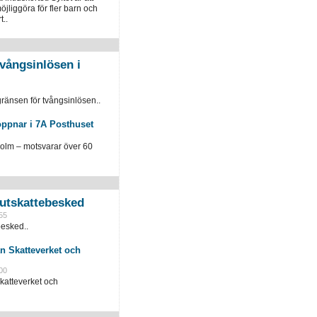
öjliggöra för fler barn och
t..
vångsinlösen i
ränsen för tvångsinlösen..
öppnar i 7A Posthuset
holm – motsvarar över 60
slutskattebesked
55
besked..
n Skatteverket och
00
katteverket och