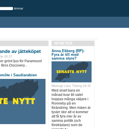
timmar
NYHETER
ande av jätteköpet
Anna Ekberg (RP):
Fyra år till med
liv 00:37
samma styre?
er grönt ljus för Paramount
Bros Discovery...
pmöte i Saudiarabien
Blekinge Läns Tidning 04:30
Med snart bara en
månad kvar till valet
hoppas många väljare i
Ronneby på en
förändring. Men risken är
tyvärr stor att vi kommer
att få fyra mer år av
samma politik (och
företrädare) som de