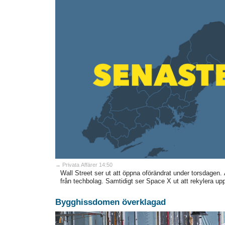
→ Privata Affärer 14:50
Wall Street ser ut att öppna oförändrat under torsdagen.
från techbolag. Samtidigt ser Space X ut att rekylera upp 
Bygghissdomen överklagad