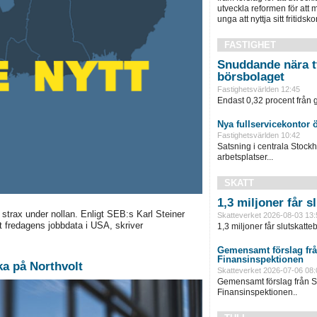
utveckla reformen för att m
unga att nyttja sitt fritidskor
FASTIGHET
Snuddande nära t
börsbolaget
Fastighetsvärlden 12:45
Endast 0,32 procent från g
Nya fullservicekontor 
Fastighetsvärlden 10:42
Satsning i centrala Stock
arbetsplatser...
SKATT
1,3 miljoner får 
rax under nollan. Enligt SEB:s Karl Steiner
Skatteverket 2026-08-03 13:
 fredagens jobbdata i USA, skriver
1,3 miljoner får slutskatte
Gemensamt förslag frå
Finansinspektionen
ka på Northvolt
Skatteverket 2026-07-06 08:
Gemensamt förslag från S
Finansinspektionen..