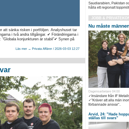
Saudiarabien, Pakistan oc
hålla ett regionalt toppmöt
JOBB & PRIVATEKO
Nu måste männen 
 att sänka risken i portföljen. Analyshuset tar
arna i två andra tillgångar. ✔ Förändringarna i
n: ”Globala konjunkturen är stabil”✔ Synen på
Läs mer → Privata Affärer / 2026-03-03 12:27
var
Dagensarbetare 04:00
✓Insändare från IF Metal
✓”Kräver att alla män inom 
förbannade ansvar”..
Arvid, 24: ”Hade hoppa
ställas till svars”