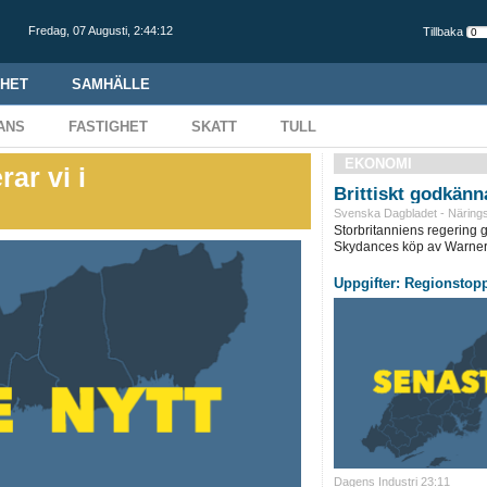
Fredag,
07 Augusti
,
2:44:13
Tillbaka
HET
SAMHÄLLE
ANS
FASTIGHET
SKATT
TULL
EKONOMI
ar vi i
Brittiskt godkänn
Svenska Dagbladet - Närings
Storbritanniens regering g
Skydances köp av Warner 
Uppgifter: Regionstop
Dagens Industri 23:11