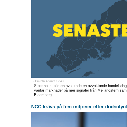
→ Privata Affärer 17:40
Stockholmsbörsen avslutade en avvaktande handelsdag st
väntar marknader på mer signaler från Mellanöstern samt
Bloomberg...
NCC krävs på fem miljoner efter dödsolyc