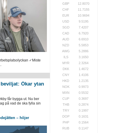
GBP
12.8070
CHF
11.7155
EUR
10.9694
USD
9.5195
SGD
7.4207
CAD
6.7920
AUD
6.6910
NZD
5.5853
AWG
5.2886
ILS
3.1650
arbetsplatsolyckan ✓Miste
MYR
2.3264
.
DKK
1.4672
CNY
1.4106
HKD
1.2135
beviljat: Ökar ytan
NOK
0.9973
MXN
0.5532
rkby får bygga ut. Nu ber
CUP
0.3697
ag på vad de ska fylla sin
THB
0.2874
TRY
0.1997
DOP
0.1631
dejätten – höjer
PHP
0.1564
RUB
0.1147