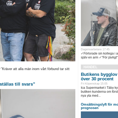
Dagensarbetare 17:45
✓Förlorade sin kollega i 
själv en arm ✓”För jävligt”.
HANDEL
räver att alla män inom vårt förbund tar sitt
Butikens bygglov 
över 30 procent
tällas till svars”
Fri Köpenskap 15:05
Ica Supermarket i Täby ky
butiken kunderna om försl
nya yta med...
Omsättningslyft för mo
prognosen