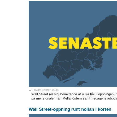
→ Privata Affärer 15:38
Wall Street rör sig avvaktande åt olika håll i öppningen.
på mer signaler från Mellanöstern samt fredagens jobbdat
Wall Street-öppning runt nollan i korten