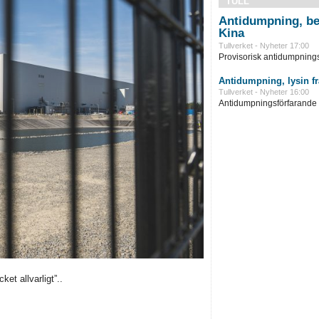
TULL
Antidumpning, be
Kina
Tullverket - Nyheter 17:00
Provisorisk antidumpningst
Antidumpning, lysin f
Tullverket - Nyheter 16:00
Antidumpningsförfarande in
t allvarligt”..