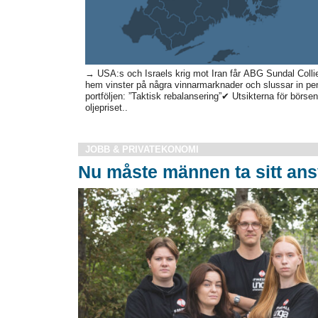
→ USA:s och Israels krig mot Iran får ABG Sundal Collier
hem vinster på några vinnarmarknader och slussar in peng
portföljen: ”Taktisk rebalansering”✔ Utsikterna för börse
oljepriset..
JOBB & PRIVATEKONOMI
Nu måste männen ta sitt ans