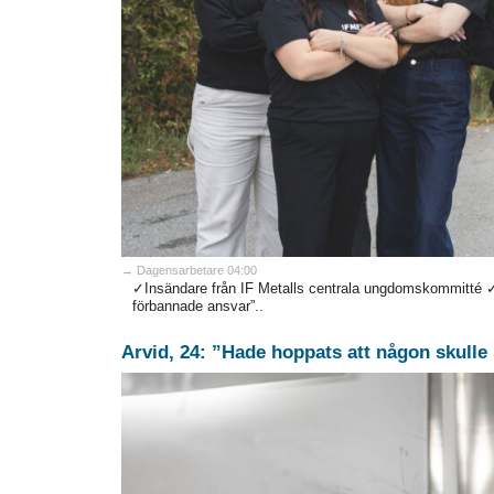
→ Dagensarbetare 04:00
✓Insändare från IF Metalls centrala ungdomskommitté ✓”K
förbannade ansvar”..
Arvid, 24: ”Hade hoppats att någon skulle s