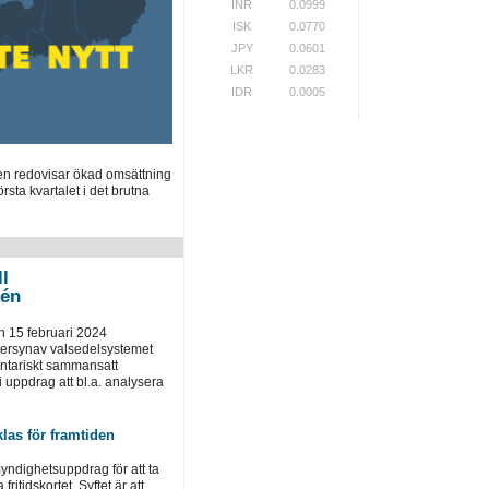
INR
0.0999
ISK
0.0770
JPY
0.0601
LKR
0.0283
IDR
0.0005
en redovisar ökad omsättning
örsta kvartalet i det brutna
ll
tén
 15 februari 2024
versynav valsedelsystemet
entariskt sammansatt
uppdrag att bl.a. analysera
klas för framtiden
yndighetsuppdrag för att ta
fritidskortet. Syftet är att