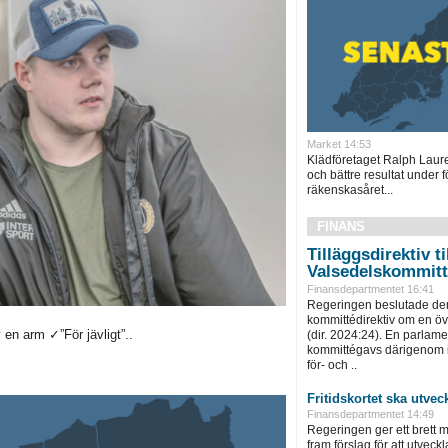
Market 14:53
Klädföretaget Ralph Laur
och bättre resultat under f
räkenskasåret...
FINANS
Tilläggsdirektiv ti
Valsedelskommit
Finansdepartmentet 16:41
Regeringen beslutade den
kommittédirektiv om en ö
en arm ✓”För jävligt”..
(dir. 2024:24). En parlam
kommittégavs därigenom i 
för- och ..
Fritidskortet ska utvec
Finansdepartmentet 14:49
Regeringen ger ett brett m
fram förslag för att utveckla 