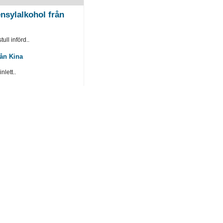
nsylalkohol från
ull införd..
rån Kina
lett..