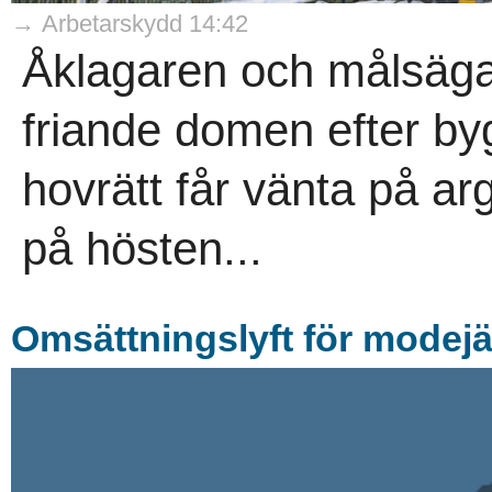
→ Arbetarskydd 14:42
Åklagaren och målsäga
friande domen efter b
hovrätt får vänta på arg
på hösten...
Omsättningslyft för modejä