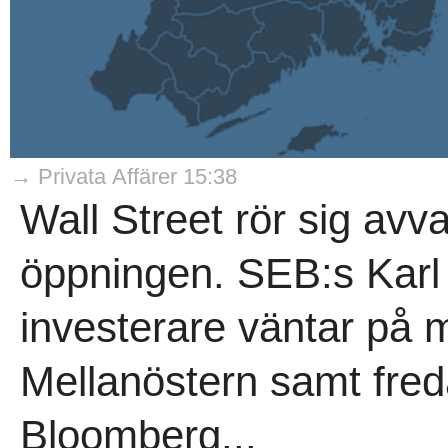
→ Privata Affärer 15:38
Wall Street rör sig avva
öppningen. SEB:s Karl 
investerare väntar på m
Mellanöstern samt fred
Bloomberg...