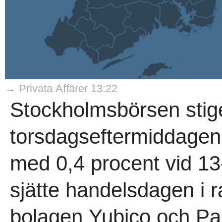
→ Privata Affärer 13:22
Stockholmsbörsen stig
torsdagseftermiddagen,
med 0,4 procent vid 13
sjätte handelsdagen i 
bolagen Yubico och Pa