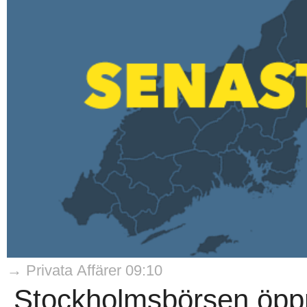
→ Privata Affärer 09:10
Stockholmsbörsen öppn