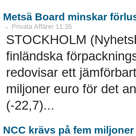
Metsä Board minskar förlu
→ Privata Affärer 11:35
STOCKHOLM (Nyhetsby
finländska förpacknin
redovisar ett jämförbart
miljoner euro för det a
(-22,7)...
NCC krävs på fem miljoner 