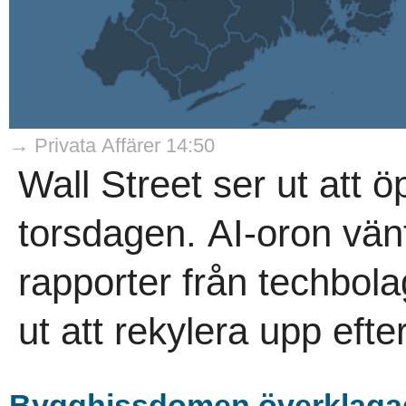
→ Privata Affärer 14:50
Wall Street ser ut att 
torsdagen. AI-oron vän
rapporter från techbol
ut att rekylera upp efte
Bygghissdomen överklaga