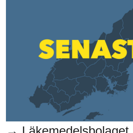
→ Läkemedelsbolaget Bi