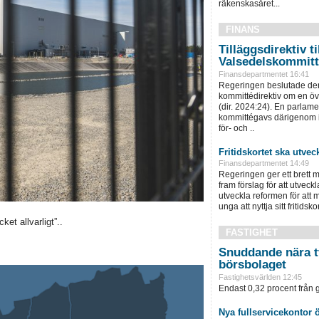
räkenskasåret...
FINANS
Tilläggsdirektiv ti
Valsedelskommit
Finansdepartmentet 16:41
Regeringen beslutade den
kommittédirektiv om en ö
(dir. 2024:24). En parlam
kommittégavs därigenom i 
för- och ..
Fritidskortet ska utvec
Finansdepartmentet 14:49
Regeringen ger ett brett m
fram förslag för att utveckla 
utveckla reformen för att m
unga att nyttja sitt fritidskor
t allvarligt”..
FASTIGHET
Snuddande nära t
börsbolaget
Fastighetsvärlden 12:45
Endast 0,32 procent från g
Nya fullservicekontor 