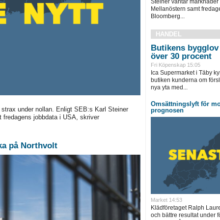
Steiner väntar marknader 
Mellanöstern samt fredage
Bloomberg...
HANDEL
Butikens bygglov 
över 30 procent
Fri Köpenskap 15:05
Ica Supermarket i Täby ky
butiken kunderna om försl
nya yta med...
Omsättningslyft för mo
rax under nollan. Enligt SEB:s Karl Steiner
prognosen
 fredagens jobbdata i USA, skriver
ka på Northvolt
Market 14:53
Klädföretaget Ralph Laur
och bättre resultat under f