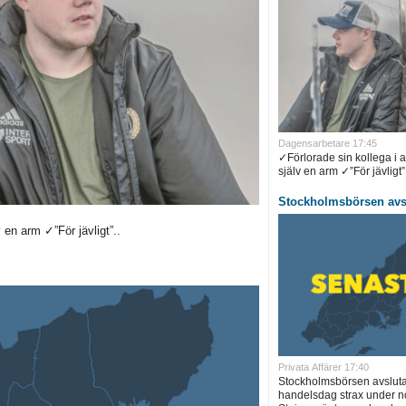
Dagensarbetare 17:45
✓Förlorade sin kollega i 
själv en arm ✓”För jävligt”.
Stockholmsbörsen avsl
en arm ✓”För jävligt”..
Privata Affärer 17:40
Stockholmsbörsen avslut
handelsdag strax under no