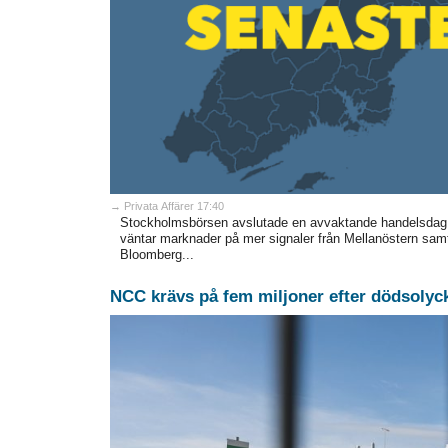
→ Privata Affärer 17:40
Stockholmsbörsen avslutade en avvaktande handelsdag st
väntar marknader på mer signaler från Mellanöstern samt
Bloomberg...
NCC krävs på fem miljoner efter dödsolyc