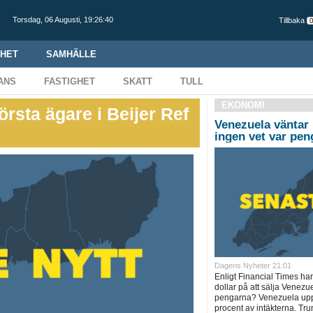
Torsdag,
06 Augusti
,
19:26:41
Tillbaka
HET
SAMHÄLLE
ANS
FASTIGHET
SKATT
TULL
EKONOMI
örsta ägare i Beijer Ref
Venezuela väntar 
ingen vet var pen
Dagens Nyheter 21:01
Enligt Financial Times har
dollar på att sälja Venezu
pengarna? Venezuela uppg
procent av intäkterna. Tr