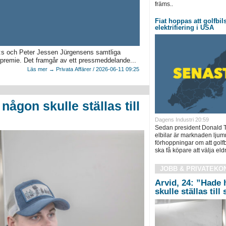
främs..
Fiat hoppas att golfbi
elektrifiering i USA
T:s och Peter Jessen Jürgensens samtliga
rd premie. Det framgår av ett pressmeddelande...
Läs mer → Privata Affärer / 2026-06-11 09:25
någon skulle ställas till
Dagens Industri 20:59
Sedan president Donald Tr
elbilar är marknaden ljum
förhoppningar om att golf
ska få köpare att välja eldrif
JOBB & PRIVATEKO
Arvid, 24: ”Hade 
skulle ställas till