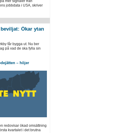
på mer signaler från
ns jobbdata i USA, skriver
beviljat: Ökar ytan
rkby får bygga ut. Nu ber
ag på vad de ska fylla sin
dejätten – höjer
en redovisar ökad omsättning
örsta kvartalet i det brutna