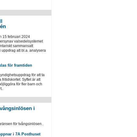
ll
tén
 15 februari 2024
versynav valsedelsystemet
entariskt sammansatt
uppdrag att bl.a. analysera
klas för framtiden
yndighetsuppdrag för att ta
fritidskortet. Syftet är att
öjliggöra för fler barn och
t..
vångsinlösen i
ränsen för tvångsinlösen..
öppnar i 7A Posthuset