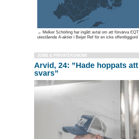
→ Melker Schörling har ingått avtal om att förvärva EQ
utestående A-aktier i Beijer Ref för en icke offentliggjo
JOBB & PRIVATEKONOMI
Arvid, 24: ”Hade hoppats att 
svars”