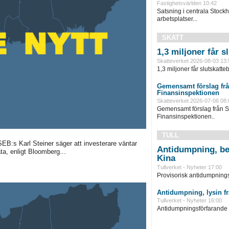
Fastighetsvärlden 10:42
Satsning i centrala Stock
arbetsplatser...
SKATT
1,3 miljoner får 
Skatteverket 2026-08-03 13:
1,3 miljoner får slutskatte
Gemensamt förslag frå
Finansinspektionen
Skatteverket 2026-07-06 08:
Gemensamt förslag från S
Finansinspektionen..
TULL
 SEB:s Karl Steiner säger att investerare väntar
Antidumpning, be
a, enligt Bloomberg...
Kina
Tullverket - Nyheter 17:00
Provisorisk antidumpningst
Antidumpning, lysin f
Tullverket - Nyheter 16:00
Antidumpningsförfarande in