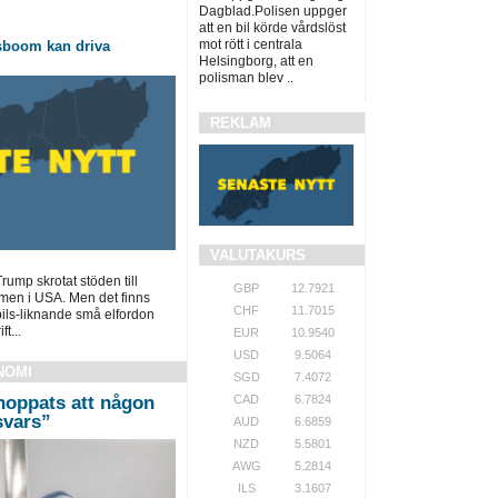
Dagblad.Polisen uppger
att en bil körde vårdslöst
mot rött i centrala
lsboom kan driva
Helsingborg, att en
polisman blev ..
REKLAM
VALUTAKURS
ump skrotat stöden till
GBP
12.7921
men i USA. Men det finns
CHF
11.7015
bils-liknande små elfordon
t...
EUR
10.9540
USD
9.5064
NOMI
SGD
7.4072
hoppats att någon
CAD
6.7824
 svars”
AUD
6.6859
NZD
5.5801
AWG
5.2814
ILS
3.1607