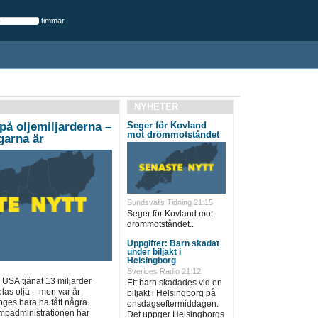
timmar
NYHETER
på oljemiljarderna –
Seger för Kovland
mot drömmotståndet
garna är
Sundsvalls Tidning 21:15
Seger för Kovland mot
drömmotståndet..
Uppgifter: Barn skadat
under biljakt i
Helsingborg
Sveriges Radio 21:12
 USA tjänat 13 miljarder
Ett barn skadades vid en
elas olja – men var är
biljakt i Helsingborg på
es bara ha fått några
onsdagseftermiddagen.
umpadministrationen har
Det uppger Helsingborgs