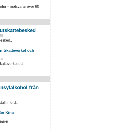
holm – motsvarar över 60
slutskattebesked
55
besked..
n Skatteverket och
00
katteverket och
nsylalkohol från
ull införd..
rån Kina
lett..