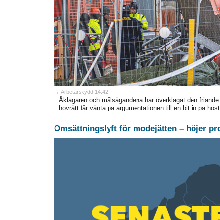
→ Arbetarskydd 14:42
Åklagaren och målsägandena har överklagat den friand
hovrätt får vänta på argumentationen till en bit in på höst
Omsättningslyft för modejätten – höjer p