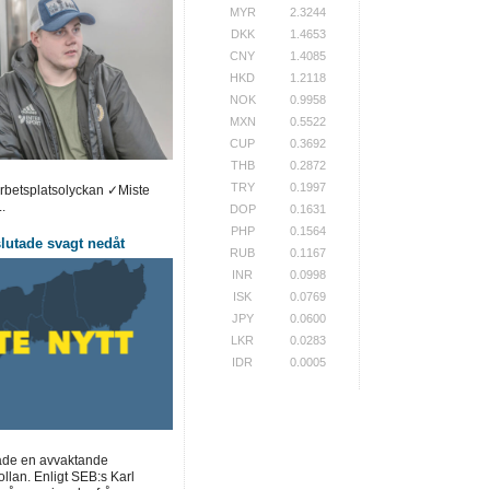
MYR
2.3244
DKK
1.4653
CNY
1.4085
HKD
1.2118
NOK
0.9958
MXN
0.5522
CUP
0.3692
THB
0.2872
TRY
0.1997
arbetsplatsolyckan ✓Miste
.
DOP
0.1631
PHP
0.1564
utade svagt nedåt
RUB
0.1167
INR
0.0998
ISK
0.0769
JPY
0.0600
LKR
0.0283
IDR
0.0005
ade en avvaktande
llan. Enligt SEB:s Karl