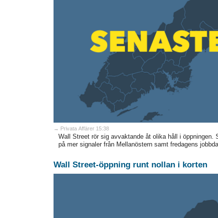
→ Privata Affärer 15:38
Wall Street rör sig avvaktande åt olika håll i öppningen.
på mer signaler från Mellanöstern samt fredagens jobbdat
Wall Street-öppning runt nollan i korten