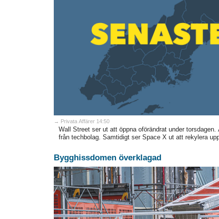
→ Privata Affärer 14:50
Wall Street ser ut att öppna oförändrat under torsdagen.
från techbolag. Samtidigt ser Space X ut att rekylera upp 
Bygghissdomen överklagad