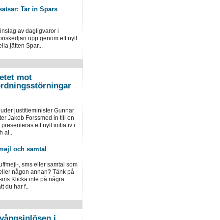
atsar: Tar in Spars
inslag av dagligvaror i
priskedjan upp genom ett nytt
la jätten Spar...
etet mot
ordningsstörningar
der justitieminister Gunnar
er Jakob Forssmed in till en
presenteras ett nytt initiativ i
 al..
mejl och samtal
luffmejl-, sms eller samtal som
 eller någon annan? Tänk på
 sms Klicka inte på några
 du har f..
vångsinlösen i