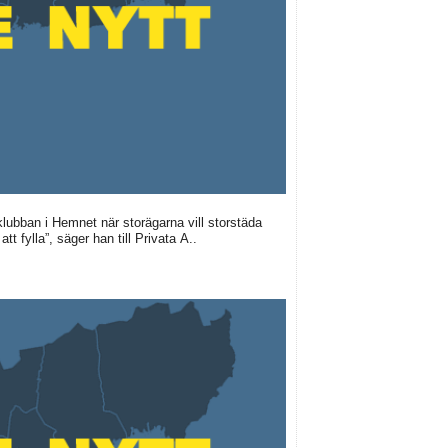
klubban i Hemnet när storägarna vill storstäda
tt fylla”, säger han till Privata A..