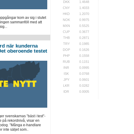
DKK
1.4648
CNY
1.4033
HKD
1.2070
pgångar kom av sig i slutet
NOK
0.9975
ingen sammanföll med att
MXN
0.5525
ig...
CUP
0.3677
THB
0.2871
TRY
0.1985
ord när kunderna
DOP
0.1626
”Det oberoende testet
PHP
0.1558
RUB
0.1151
INR
0.0995
ISK
0.0768
JPY
0.0601
LKR
0.0282
IDR
0.0005
ger svenskarnas ”bäst i test”-
e på rekordnivå, visar en
opdog. ”Många e-handlare
r inte säljet som..