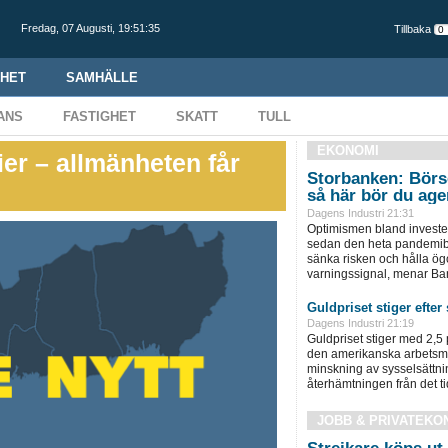
Fredag,
07 Augusti
,
19:51:36
Tillbaka
HET
SAMHÄLLE
ANS
FASTIGHET
SKATT
TULL
EKONOMI
er – allmänheten får
Storbanken: Börse
så här bör du age
Dagens Industri 21:31
Optimismen bland invester
sedan den heta pandemibö
sänka risken och hålla ög
varningssignal, menar Ba
Guldpriset stiger efter
Dagens Industri 21:19
Guldpriset stiger med 2,5 
den amerikanska arbetsm
minskning av sysselsättni
återhämtningen från det tidi
JOBB & PRIVATEKO