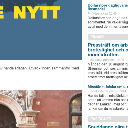
Dollarstore dagligvarus
livsmedel
Fri Köpenskap 10:45
Dollarstore har länge haft 
sortimentet. Nu växlar låg
avtal med den internationel
FINANS
Pressträff om arb
brottslighet och 
inom idrotten
Finansdepartmentet 14:00
Måndag den 10 augusti bju
av handelsdagen. Utvecklingen sammanföll med
Strömmer och socialminist
pressträff. Vid pressträffen 
arbetet mot brottslighet och
t
Misstänkt falska sms, 
Kronofogden Nyheter 13:44
Har du fått ett misstänkt b
ser ut att komma från oss
det här. Länkar i mejl och
länkar om du misstänker att
FASTIGHET
Snuddande nära t