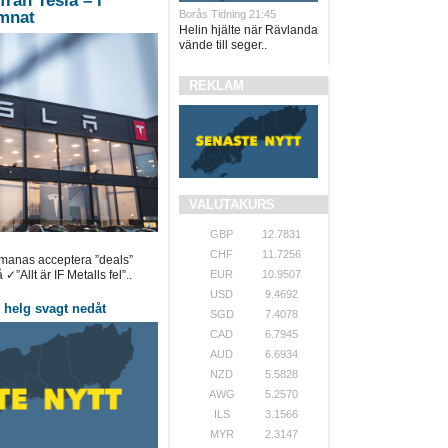
från Tesla – i
Borås Tidning 21:45
ämnat
Helin hjälte när Rävlanda
vände till seger..
REKLAM
VALUTAKURS
GBP
12.7831
CHF
11.7256
pmanas acceptera ”deals”
EUR
10.9507
✓”Allt är IF Metalls fel”..
USD
9.4692
helg svagt nedåt
SGD
7.4078
CAD
6.7945
AUD
6.6934
NZD
5.5828
AWG
5.2570
ILS
3.1566
MYR
2.3147