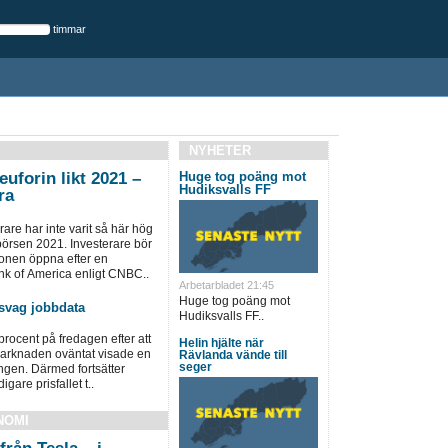
timmar
NYHETER
uforin likt 2021 –
Huge tog poäng mot
Hudiksvalls FF
ra
are har inte varit så här hög
rsen 2021. Investerare bör
onen öppna efter en
nk of America enligt CNBC..
Arbetarbladet 21:45
Huge tog poäng mot
 svag jobbdata
Hudiksvalls FF..
procent på fredagen efter att
Helin hjälte när
arknaden oväntat visade en
Rävlanda vände till
seger
ngen. Därmed fortsätter
gare prisfallet t..
NOMI