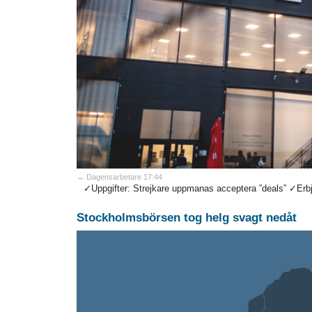
→ Dagensarbetare 17:44
✓Uppgifter: Strejkare uppmanas acceptera ”deals” ✓Erbjud
Stockholmsbörsen tog helg svagt nedåt