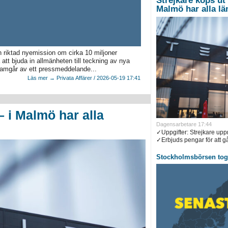
Strejkare köps ut 
Malmö har alla l
n riktad nyemission om cirka 10 miljoner
 att bjuda in allmänheten till teckning av nya
framgår av ett pressmeddelande...
Läs mer → Privata Affärer / 2026-05-19 17:41
– i Malmö har alla
Dagensarbetare 17:44
✓Uppgifter: Strejkare up
✓Erbjuds pengar för att gå 
Stockholmsbörsen tog 