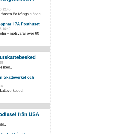
6 12:45
ränsen för tvångsinlösen..
öppnar i 7A Posthuset
6 10:42
holm – motsvarar över 60
slutskattebesked
55
besked..
n Skatteverket och
00
katteverket och
odiesel från USA
dd..