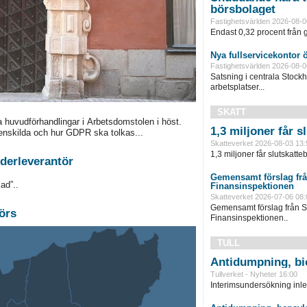
börsbolaget
Fastighetsvärlden 2026-08-0
Endast 0,32 procent från g
Nya fullservicekontor 
Fastighetsvärlden 2026-08-0
Satsning i centrala Stock
arbetsplatser...
SKATT
a huvudförhandlingar i Arbetsdomstolen i höst.
1,3 miljoner får 
enskilda och hur GDPR ska tolkas...
Skatteverket 2026-08-03 13:
1,3 miljoner får slutskatte
derleverantör
Gemensamt förslag frå
ad”..
Finansinspektionen
Skatteverket 2026-07-06 08:
Gemensamt förslag från S
örs
Finansinspektionen..
TULL
Antidumpning, bi
Tullverket - Nyheter 16:00
Interimsundersökning inle