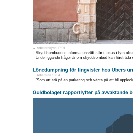
→ Arbetarskydd 17:01
Skyddsombudens informationsrätt står i fokus i fyra olik
Underliggande frågor är om skyddsombud kan företräda 
Lönedumpning för lingvister hos Ubers un
→ Arbetaren 13:54
”Som att stå på en parkering och vänta på att bli upplock
Guldbolaget rapportlyfter på avvaktande b