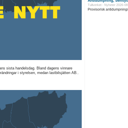
Antidumpning, bensyla
Tullverket - Nyheter 2026-08
Provisorisk antidumpningst
ans sista handelsdag. Bland dagens vinnare
rändringar i styrelsen, medan lastbilsjätten AB..