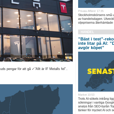
Privata Affärer 17:35
Stockholmsbörsens små up
av handelsdagen. Utveckl
oljepriserna återhämtade s
HANDEL
”Bäst i test”-rek
inte litar på AI: 
avgör köpet”
s pengar för att gå ✓”Allt är IF Metalls fel”..
Market 10:53
Trots AI-sökets intrång lig
sökningar i vanliga Googl
analys från SEO-byrån T
tänker för mycket AI och se