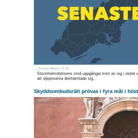
→ Privata Affärer 17:35
Stockholmsbörsens små uppgångar kom av sig i slutet 
att oljepriserna återhämtade sig...
Skyddsombudsrätt prövas i fyra mål i hös