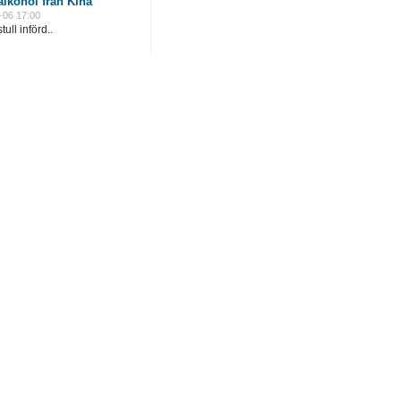
lkohol från Kina
-06 17:00
ull införd..