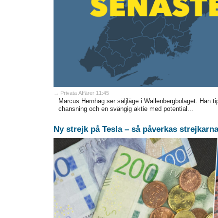
→ Privata Affärer 11:45
Marcus Hernhag ser säljläge i Wallenbergbolaget. Han t
chansning och en svängig aktie med potential...
Ny strejk på Tesla – så påverkas strejkar