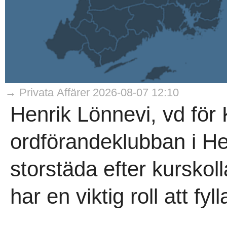
→ Privata Affärer 2026-08-07 12:10
Henrik Lönnevi, vd för 
ordförandeklubban i He
storstäda efter kurskol
har en viktig roll att fyl