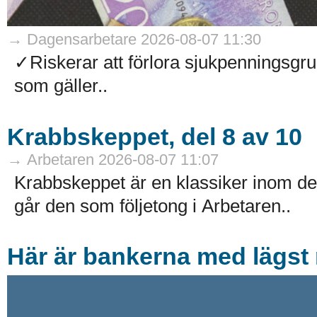
→ Dagensarbetare 2026-08-07 11:30
✓Riskerar att förlora sjukpenningsg
som gäller..
Krabbskeppet, del 8 av 10
→ Arbetaren 2026-08-07 11:07
Krabbskeppet är en klassiker inom de
går den som följetong i Arbetaren..
Här är bankerna med lägst r