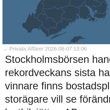
→ Privata Affärer 2026-08-07 13:06
Stockholmsbörsen hand
rekordveckans sista h
vinnare finns bostadsp
storägare vill se förän