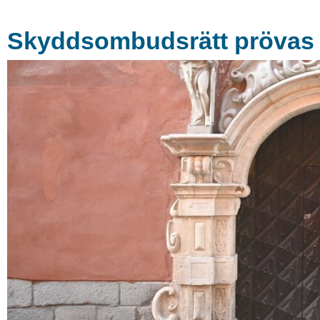
Skyddsombudsrätt prövas i 