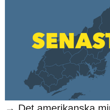
→ Det amerikanska mj