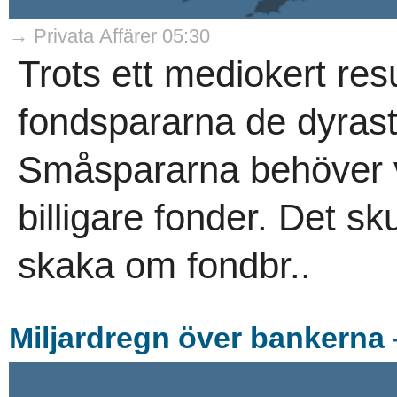
→ Privata Affärer 05:30
Trots ett mediokert resu
fondspararna de dyrast
Småspararna behöver v
billigare fonder. Det s
skaka om fondbr..
Miljardregn över bankerna 