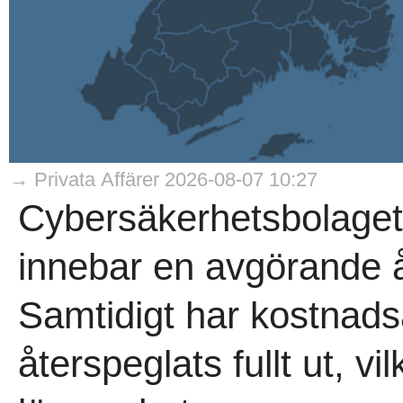
→ Privata Affärer 2026-08-07 10:27
Cybersäkerhetsbolaget
innebar en avgörande åte
Samtidigt har kostnads
återspeglats fullt ut, v