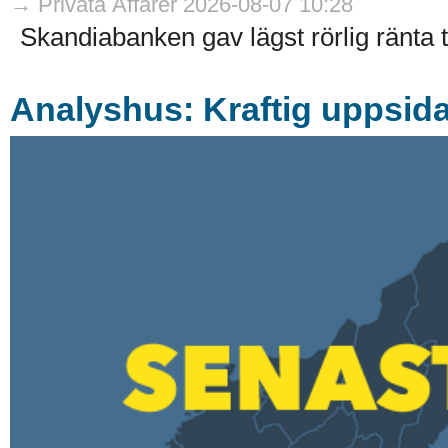
→ Privata Affärer 2026-08-07 10:28
Skandiabanken gav lägst rörlig ränta til
Analyshus: Kraftig uppsida