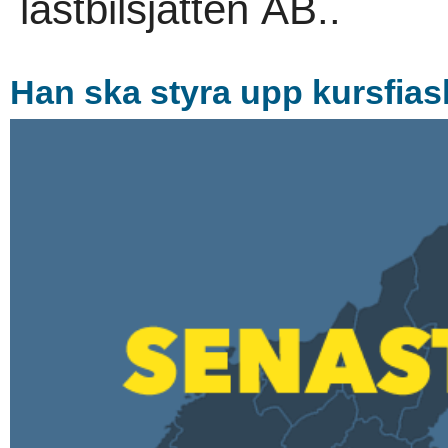
lastbilsjätten AB..
Han ska styra upp kursfias