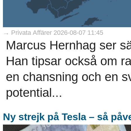
→ Privata Affärer 2026-08-07 11:45
Marcus Hernhag ser säl
Han tipsar också om r
en chansning och en s
potential...
Ny strejk på Tesla – så på