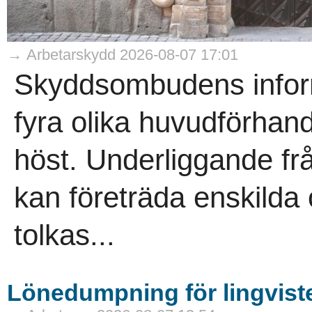
→ Arbetarskydd 2026-08-07 17:01
Skyddsombudens informa
fyra olika huvudförhand
höst. Underliggande f
kan företräda enskild
tolkas...
Lönedumpning för lingvist