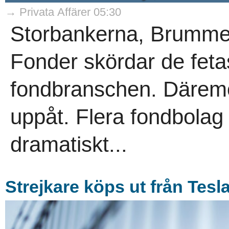
→ Privata Affärer 05:30
Storbankerna, Brumme
Fonder skördar de fetas
fondbranschen. Däremot
uppåt. Flera fondbolag
dramatiskt...
Strejkare köps ut från Tesl