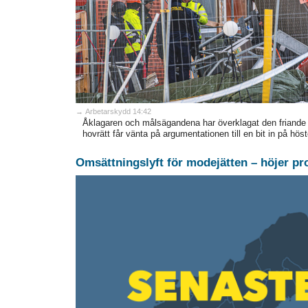
→ Arbetarskydd 14:42
Åklagaren och målsägandena har överklagat den friand
hovrätt får vänta på argumentationen till en bit in på höst
Omsättningslyft för modejätten – höjer p