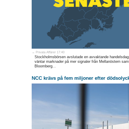
→ Privata Affärer 17:40
Stockholmsbörsen avslutade en avvaktande handelsdag st
väntar marknader på mer signaler från Mellanöstern samt
Bloomberg...
NCC krävs på fem miljoner efter dödsolyc