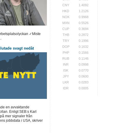
CNY
1.4092
HKD
1.2126
NOK
0.9968
MXN
0.5526
CUP
0.3694
arbetsplatsolyckan ✓Miste
THB
0.2872
.
TRY
0.1996
DOP
0.1632
utade svagt nedåt
PHP
0.1566
RUB
0.1146
INR
0.0998
ISK
0.0770
JPY
0.0600
LKR
0.0283
IDR
0.0005
ade en avvaktande
llan. Enligt SEB:s Karl
på mer signaler från
ns jobbdata i USA, skriver