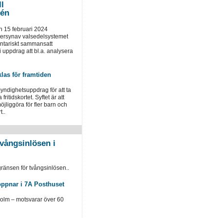
ll
tén
 15 februari 2024
versynav valsedelsystemet
entariskt sammansatt
uppdrag att bl.a. analysera
klas för framtiden
yndighetsuppdrag för att ta
fritidskortet. Syftet är att
öjliggöra för fler barn och
t..
vångsinlösen i
ränsen för tvångsinlösen..
öppnar i 7A Posthuset
holm – motsvarar över 60