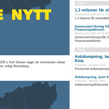
SKATT
1,3 miljoner får 
Skatteverket 2026-08-03 13:
1,3 miljoner får slutskatte
Gemensamt förslag frå
Finansinspektionen
Skatteverket 2026-07-06 08:
Gemensamt förslag från S
Finansinspektionen..
TULL
Antidumpning, be
Kina
 SEB:s Karl Steiner säger att investerare väntar
Tullverket - Nyheter 17:00
a, enligt Bloomberg...
Provisorisk antidumpningst
Antidumpning, lysin f
Tullverket - Nyheter 16:00
Antidumpningsförfarande in