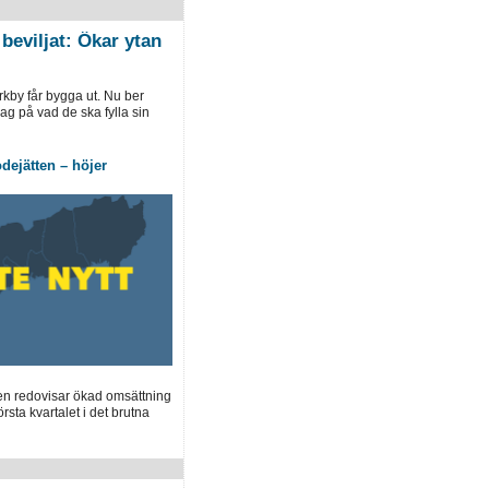
beviljat: Ökar ytan
rkby får bygga ut. Nu ber
ag på vad de ska fylla sin
dejätten – höjer
en redovisar ökad omsättning
örsta kvartalet i det brutna