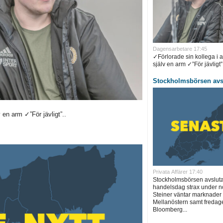
Dagensarbetare 17:45
✓Förlorade sin kollega i 
själv en arm ✓”För jävligt”.
Stockholmsbörsen avsl
en arm ✓”För jävligt”..
Privata Affärer 17:40
Stockholmsbörsen avslut
handelsdag strax under no
Steiner väntar marknader 
Mellanöstern samt fredage
Bloomberg...