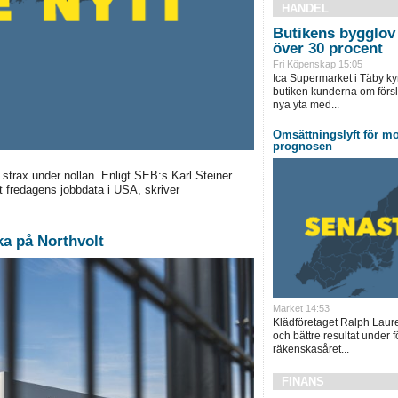
HANDEL
Butikens bygglov 
över 30 procent
Fri Köpenskap 15:05
Ica Supermarket i Täby ky
butiken kunderna om försl
nya yta med...
Omsättningslyft för mo
prognosen
rax under nollan. Enligt SEB:s Karl Steiner
 fredagens jobbdata i USA, skriver
ka på Northvolt
Market 14:53
Klädföretaget Ralph Laur
och bättre resultat under f
räkenskasåret...
FINANS