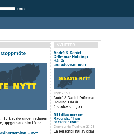
timmar
NYHETER
nstoppmöte i
André & Daniel
Drömmar Holding:
Här är
årsredovisningen
Jnytt 23:59
André & Daniel Drömmar
Holding: Här är
årsredovisningen..
Bil i diket norr om
h Turkiet ska under fredagen
Ragunda: ”Inga
personer kvar”
e, uppger saudiska källor...
Östersunds Tidningar 23:23
En personbil har av oklar
 medborgarskap – nytt