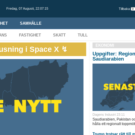
Fredag,
07 Augusti
,
22:07:16
Tillbaka
HET
SAMHÄLLE
ANS
FASTIGHET
SKATT
TULL
EKONOMI
usning i Space X ↯
Uppgifter: Regio
Saudiarabien
Dagens Industri 23:11
Saudiarabien, Pakistan oc
hålla ett regionalt toppmöt
Trump trotsar rätt till