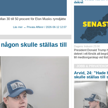
dekret
an 30 till 50 procent för Elon Musks rymdjätte
Läs mer → Privata Affärer / 2026-06-12 12:07
någon skulle ställas till
Dagens Industri 23:00
President Donald Trump h
dekret i ett försök att be
till medborgarskap vid föds
JOBB & PRIVATEKO
Arvid, 24: ”Hade 
skulle ställas till