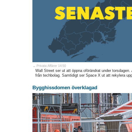
→ Privata Affärer 14:50
Wall Street ser ut att öppna oförändrat under torsdagen.
från techbolag. Samtidigt ser Space X ut att rekylera upp 
Bygghissdomen överklagad