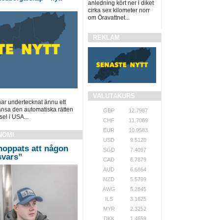
anledning kört ner i diket
cirka sex kilometer norr
om Öravattnet...
REKLAM
VALUTAKURS
ar undertecknat ännu ett
gränsa den automatiska rätten
GBP
12.7987
el i USA...
CHF
11.7069
EUR
10.9583
NOMI
USD
9.5120
hoppats att någon
SGD
7.4097
 svars”
CAD
6.7879
AUD
6.6864
NZD
5.5799
AWG
5.2845
ILS
3.1625
MYR
2.3252
DKK
1.4659