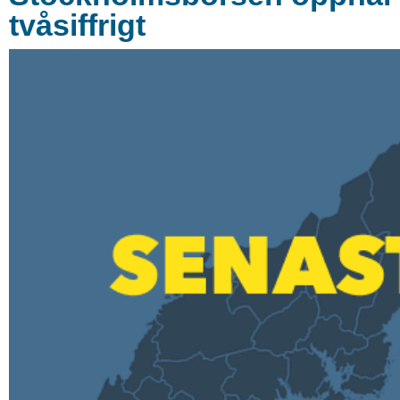
tvåsiffrigt