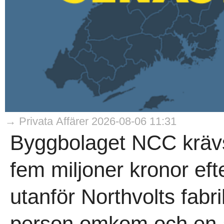
→ Privata Affärer 2026-08-06 11:31
Byggbolaget NCC krävs
fem miljoner kronor eft
utanför Northvolts fabri
person omkom och en a