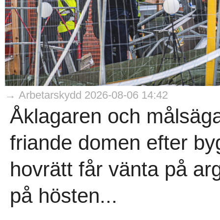
→ Arbetarskydd 2026-08-06 14:42
Åklagaren och målsäga
friande domen efter b
hovrätt får vänta på arg
på hösten...