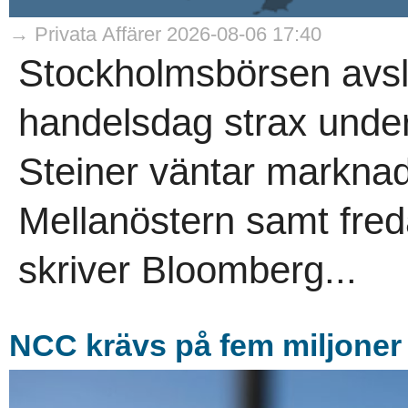
→ Privata Affärer 2026-08-06 17:40
Stockholmsbörsen avs
handelsdag strax under
Steiner väntar marknad
Mellanöstern samt fre
skriver Bloomberg...
NCC krävs på fem miljoner 