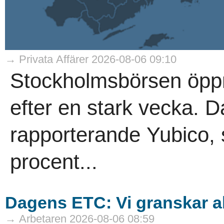
→ Privata Affärer 2026-08-06 09:10
Stockholmsbörsen öppn
efter en stark vecka. D
rapporterande Yubico,
procent...
Dagens ETC: Vi granskar all
→ Arbetaren 2026-08-06 08:59