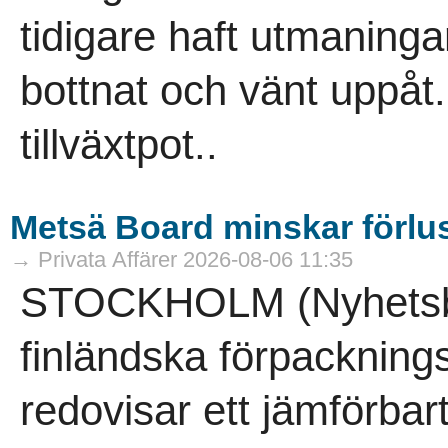
tidigare haft utmaning
bottnat och vänt uppåt.
tillväxtpot..
Metsä Board minskar förlu
→ Privata Affärer 2026-08-06 11:35
STOCKHOLM (Nyhetsby
finländska förpacknin
redovisar ett jämförbart