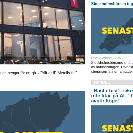
Stockholmsbörsen tog 
Privata Affärer 17:35
Stockholmsbörsens små up
av handelsdagen. Utveckl
oljepriserna återhämtade s
s pengar för att gå ✓”Allt är IF Metalls fel”..
HANDEL
”Bäst i test”-rek
inte litar på AI: 
avgör köpet”