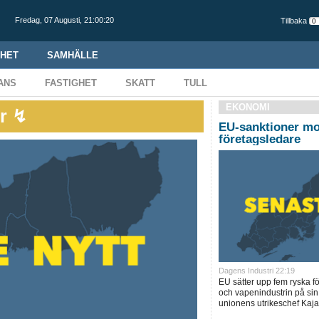
Fredag,
07 Augusti
,
21:00:21
Tillbaka
HET
SAMHÄLLE
ANS
FASTIGHET
SKATT
TULL
EKONOMI
r ↯
EU-sanktioner mo
företagsledare
Dagens Industri 22:19
EU sätter upp fem ryska f
och vapenindustrin på sin
unionens utrikeschef Kaja 