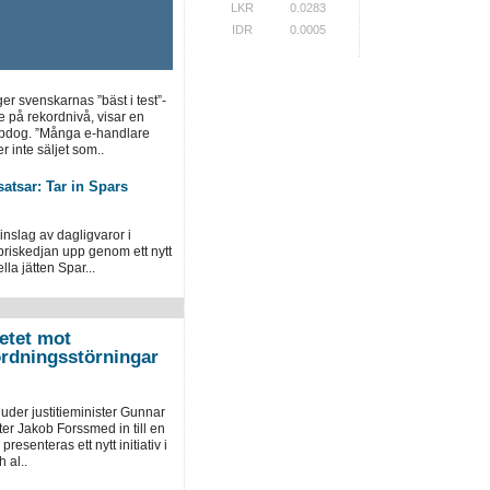
LKR
0.0283
IDR
0.0005
ger svenskarnas ”bäst i test”-
e på rekordnivå, visar en
opdog. ”Många e-handlare
r inte säljet som..
atsar: Tar in Spars
inslag av dagligvaror i
priskedjan upp genom ett nytt
la jätten Spar...
etet mot
ordningsstörningar
der justitieminister Gunnar
er Jakob Forssmed in till en
presenteras ett nytt initiativ i
 al..