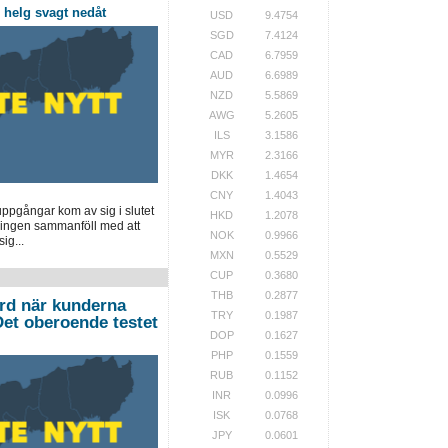
helg svagt nedåt
USD
9.4754
SGD
7.4124
CAD
6.7959
AUD
6.6989
NZD
5.5869
AWG
5.2605
ILS
3.1586
MYR
2.3166
DKK
1.4654
CNY
1.4043
pgångar kom av sig i slutet
HKD
1.2078
ingen sammanföll med att
NOK
0.9966
ig...
MXN
0.5529
CUP
0.3680
THB
0.2877
ord när kunderna
TRY
0.1987
”Det oberoende testet
DOP
0.1627
PHP
0.1559
RUB
0.1152
INR
0.0996
ISK
0.0768
JPY
0.0601