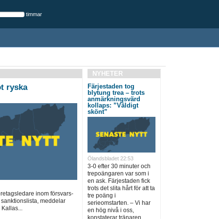
timmar
NYHETER
t ryska
Färjestaden tog
blytung trea – trots
anmärkningsvärd
kollaps: ”Väldigt
skönt”
Ölandsbladet 22:53
3-0 efter 30 minuter och
trepoängaren var som i
en ask. Färjestaden fick
trots det slita hårt för att ta
öretagsledare inom försvars-
tre poäng i
 sanktionslista, meddelar
serieomstarten. – Vi har
Kallas...
en hög nivå i oss,
konstaterar tränaren