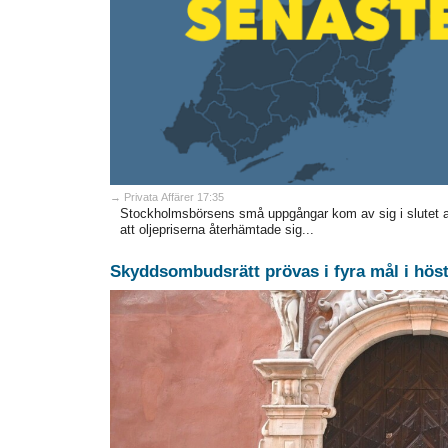
→ Privata Affärer 17:35
Stockholmsbörsens små uppgångar kom av sig i slutet 
att oljepriserna återhämtade sig...
Skyddsombudsrätt prövas i fyra mål i hös