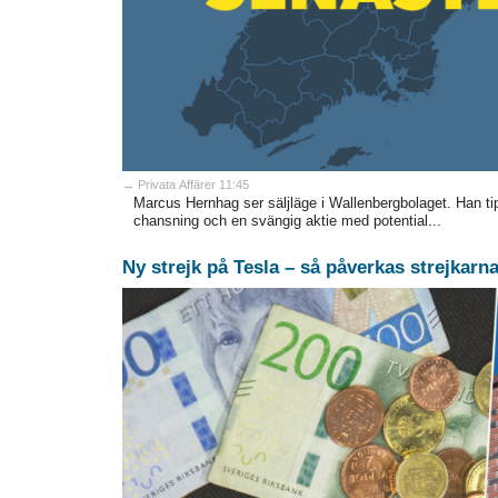
→ Privata Affärer 11:45
Marcus Hernhag ser säljläge i Wallenbergbolaget. Han t
chansning och en svängig aktie med potential...
Ny strejk på Tesla – så påverkas strejkar