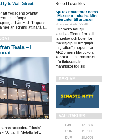
 lyfte Wall Street
Robert Lövenklev...
Sju taxichaufförer döms
ter att fredagens oväntat
i Marocko – ska ha kört
terare att dämpa
migranter till gränsen
öjningar från Fed. ”Dagens
Sveriges Radio 22:48
a mer anledning att ha tåla..
I Marocko har sju
taxichaufförer dömts till
NOMI
fängelse och böter för
”medhjälp till irreguljär
från Tesla – i
migration”, rapporterar
ämnat
AP.Domen i Marocko är
kopplat till migrantkrisen
när tiotusentals
människor tog sig..
REKLAM
VALUTAKURS
GBP
12.7894
pmanas acceptera ”deals”
CHF
11.7336
✓”Allt är IF Metalls fel”..
EUR
10.9551