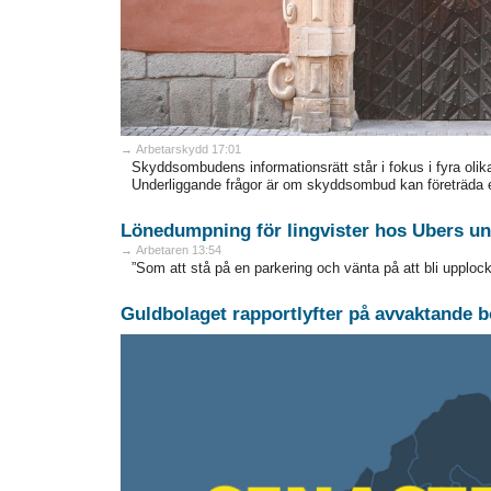
→ Arbetarskydd 17:01
Skyddsombudens informationsrätt står i fokus i fyra olik
Underliggande frågor är om skyddsombud kan företräda 
Lönedumpning för lingvister hos Ubers un
→ Arbetaren 13:54
”Som att stå på en parkering och vänta på att bli upplock
Guldbolaget rapportlyfter på avvaktande b