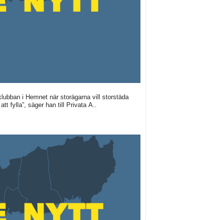
klubban i Hemnet när storägarna vill storstäda
tt fylla”, säger han till Privata A..