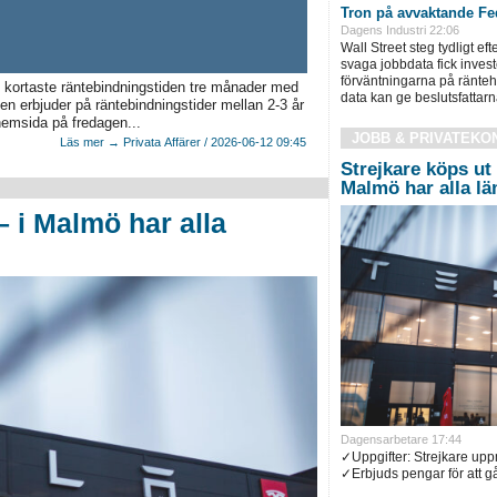
Tron på avvaktande Fed
Dagens Industri 22:06
Wall Street steg tydligt ef
svaga jobbdata fick inves
förväntningarna på ränteh
 kortaste räntebindningstiden tre månader med
data kan ge beslutsfattarn
n erbjuder på räntebindningstider mellan 2-3 år
emsida på fredagen...
JOBB & PRIVATEKO
Läs mer → Privata Affärer / 2026-06-12 09:45
Strejkare köps ut 
Malmö har alla l
– i Malmö har alla
Dagensarbetare 17:44
✓Uppgifter: Strejkare up
✓Erbjuds pengar för att gå 