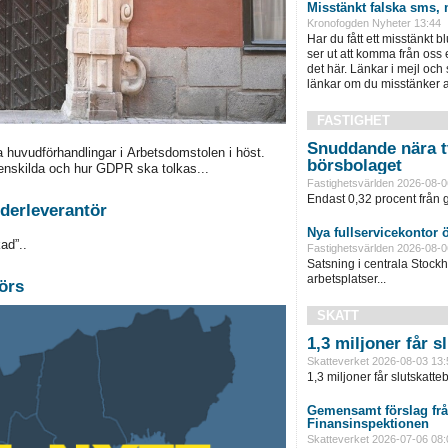
Misstänkt falska sms, 
Kronofogden Nyheter 13:44
Har du fått ett misstänkt b
ser ut att komma från oss
det här. Länkar i mejl och
länkar om du misstänker att
FASTIGHET
Snuddande nära t
a huvudförhandlingar i Arbetsdomstolen i höst.
börsbolaget
enskilda och hur GDPR ska tolkas...
Fastighetsvärlden 2026-08-0
Endast 0,32 procent från g
derleverantör
Nya fullservicekontor 
ad”..
Fastighetsvärlden 2026-08-0
Satsning i centrala Stock
arbetsplatser...
örs
SKATT
1,3 miljoner får 
Skatteverket 2026-08-03 13:
1,3 miljoner får slutskatte
Gemensamt förslag frå
Finansinspektionen
Skatteverket 2026-07-06 08: