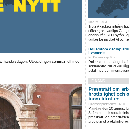
Market 10:53
Trots AI-sökets intrång lig
sökningar i vanliga Googl
analys från SEO-byrån T
tänker för mycket AI och se
Dollarstore dagligvarus
livsmedel
Fri Köpenskap 10:45
av handelsdagen. Utvecklingen sammanföll med
Dollarstore har länge haft 
sortimentet. Nu växlar låg
avtal med den internationel
t
FINANS
Pressträff om arb
brottslighet och 
inom idrotten
Finansdepartmentet 14:00
Måndag den 10 augusti bju
Strömmer och socialminist
pressträff. Vid pressträffen 
arbetet mot brottslighet och