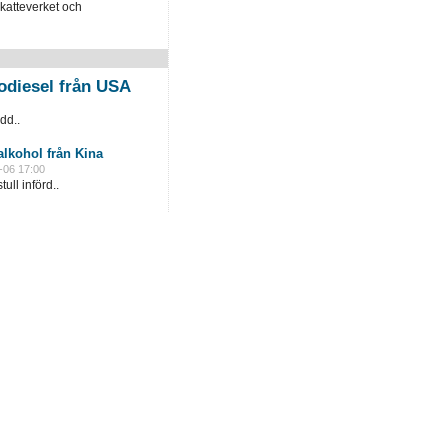
katteverket och
odiesel från USA
dd..
lkohol från Kina
-06 17:00
ull införd..