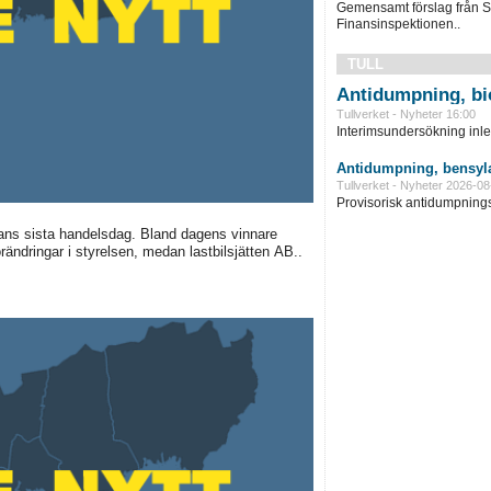
Gemensamt förslag från S
Finansinspektionen..
TULL
Antidumpning, bi
Tullverket - Nyheter 16:00
Interimsundersökning inle
Antidumpning, bensyla
Tullverket - Nyheter 2026-08
Provisorisk antidumpningst
ans sista handelsdag. Bland dagens vinnare
rändringar i styrelsen, medan lastbilsjätten AB..