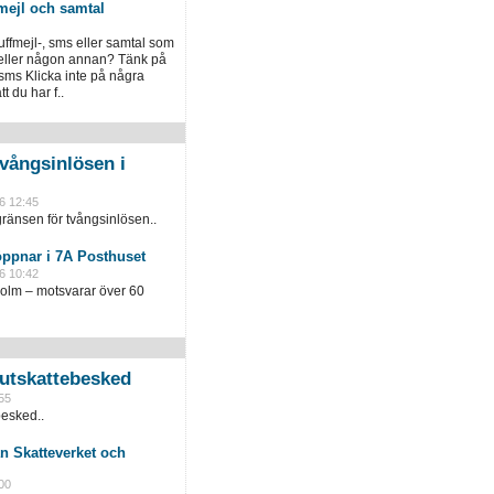
mejl och samtal
luffmejl-, sms eller samtal som
 eller någon annan? Tänk på
 sms Klicka inte på några
 du har f..
vångsinlösen i
6 12:45
ränsen för tvångsinlösen..
öppnar i 7A Posthuset
6 10:42
holm – motsvarar över 60
slutskattebesked
55
besked..
n Skatteverket och
00