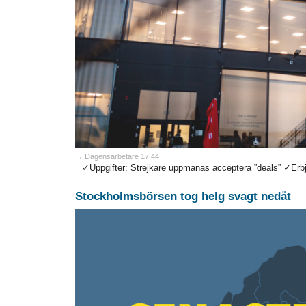
→ Dagensarbetare 17:44
✓Uppgifter: Strejkare uppmanas acceptera ”deals” ✓Erbjud
Stockholmsbörsen tog helg svagt nedåt