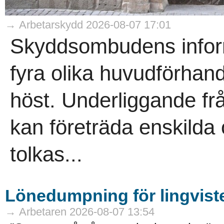
→ Arbetarskydd 2026-08-07 17:01
Skyddsombudens informa
fyra olika huvudförhand
höst. Underliggande f
kan företräda enskild
tolkas...
Lönedumpning för lingvist
→ Arbetaren 2026-08-07 13:54