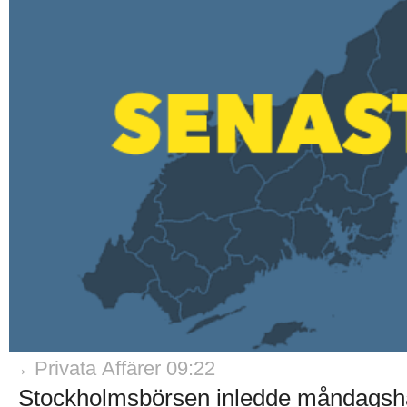
→ Privata Affärer 09:22
Stockholmsbörsen inledde måndagshand