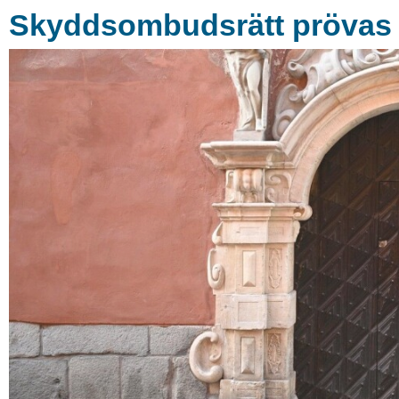
Skyddsombudsrätt prövas i 