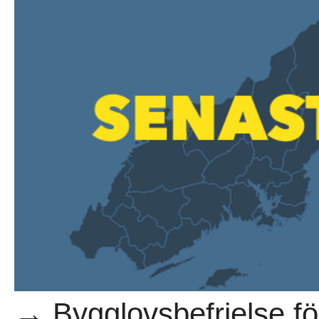
→ Bygglovsbefrielse f