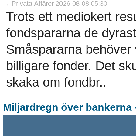
→ Privata Affärer 2026-08-08 05:30
Trots ett mediokert resu
fondspararna de dyrast
Småspararna behöver v
billigare fonder. Det s
skaka om fondbr..
Miljardregn över bankerna 