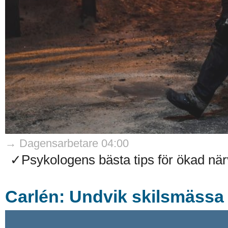
→ Dagensarbetare 04:00
✓Psykologens bästa tips för ökad närv
Carlén: Undvik skilsmässa –