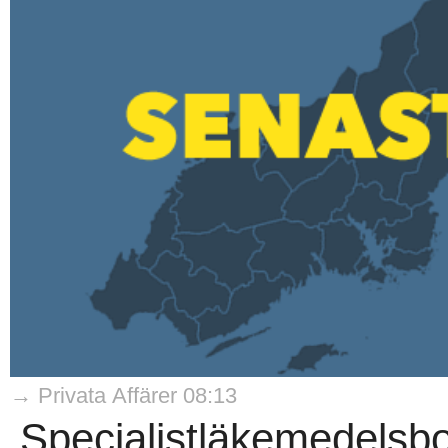
→ Privata Affärer 08:13
Specialistläkemedelsbol