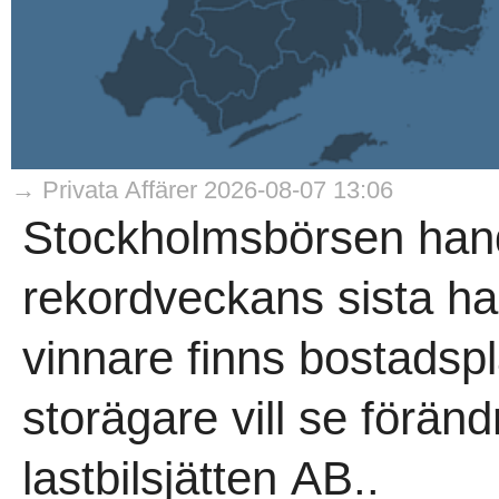
→ Privata Affärer 2026-08-07 13:06
Stockholmsbörsen hand
rekordveckans sista h
vinnare finns bostadsp
storägare vill se förän
lastbilsjätten AB..