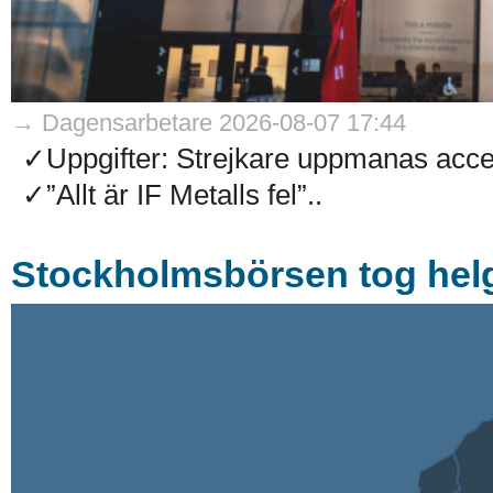
→ Dagensarbetare 2026-08-07 17:44
✓Uppgifter: Strejkare uppmanas accep
✓”Allt är IF Metalls fel”..
Stockholmsbörsen tog helg