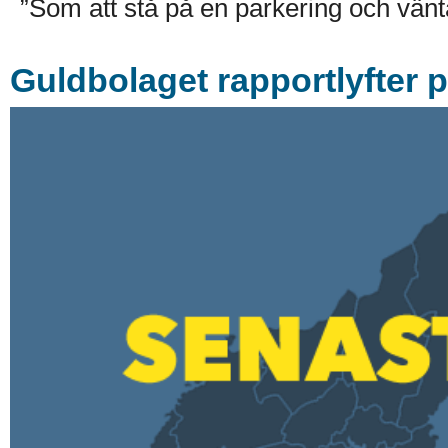
”Som att stå på en parkering och vänta
Guldbolaget rapportlyfter 