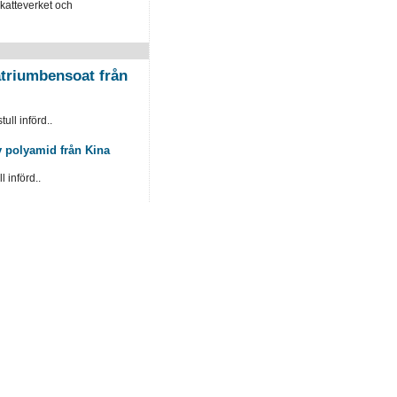
katteverket och
triumbensoat från
ull införd..
 polyamid från Kina
l införd..