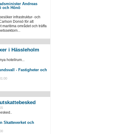
tadsminister Andreas
ö och Hönö
esöker infrastruktur- och
arlson Donsö för att
t maritima området och träffa
etssektorn...
xer i Hässleholm
nya hotellrum...
01:00
slutskattebesked
55
besked..
n Skatteverket och
00