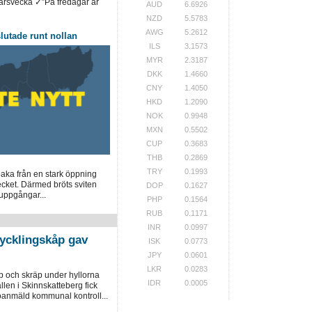
arsvecka ✓”På fredagar är
AUD
6.6926
NZD
5.5783
AWG
5.2612
utade runt nollan
ILS
3.1573
MYR
2.3187
DKK
1.4660
CNY
1.4050
HKD
1.2090
NOK
0.9948
MXN
0.5502
CUP
0.3683
THB
0.2869
TRY
0.1993
baka från en stark öppning
ecket. Därmed bröts sviten
DOP
0.1627
uppgångar...
PHP
0.1564
RUB
0.1171
INR
0.0997
kycklingskåp gav
ISK
0.0773
JPY
0.0601
LKR
0.0283
p och skräp under hyllorna
IDR
0.0005
llen i Skinnskatteberg fick
 oanmäld kommunal kontroll...