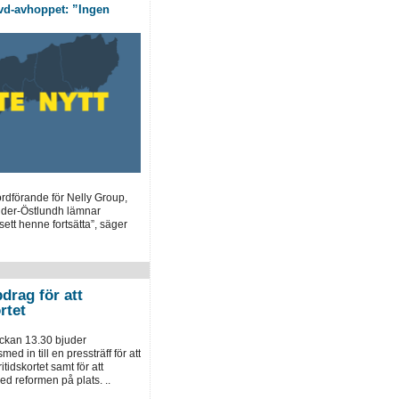
vd-avhoppet: ”Ingen
rdförande för Nelly Group,
nder-Östlundh lämnar
ett henne fortsätta”, säger
drag för att
rtet
ockan 13.30 bjuder
ed in till en pressträff för att
tidskortet samt för att
d reformen på plats. ..