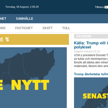
Torsdag,
06 Augusti
,
2:58:29
Tillbaka
HET
SAMHÄLLE
ANS
FASTIGHET
SKATT
TULL
EKONOMI
ut ↯
Källa: Trump vill 
polykisel
Dagens Industri 22:10
USA:s president Donald T
av tullar och minimipriser 
försök att stärka den inh
materialet, liksom den ame
Trump återbetalar tullmi