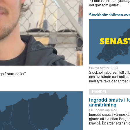
✓Löbe Granit har fyradag
det golf som gäller”..
Stockholmsbörsen avsl
Privata Affärer 17:44
Stockholmsbörsen föll till
olf som gäller”..
och avslutade runt nollstr
med fyra raka dagar med 
HANDEL
Ingrodd smuts i 
anmärkning
Fri Köpenskap 16:23
Ingrodd smuts i värmeskå
gjorde att Ica Nära Bergha
krav på åtgärder efter en