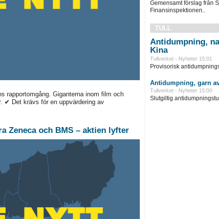
Gemensamt förslag från S
Finansinspektionen..
TULL
Antidumpning, na
Kina
Tullverket - Nyheter 15:01
Provisorisk antidumpningst
Antidumpning, garn av
Tullverket - Nyheter 15:00
s rapportomgång. Giganterna inom film och
Slutgiltig antidumpningstul
. ✔ Det krävs för en uppvärdering av
ra Zeneca och BMS – aktien lyfter