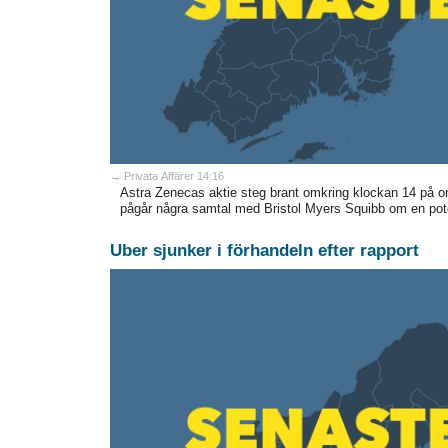
→ Privata Affärer 14:16
Astra Zenecas aktie steg brant omkring klockan 14 på ons
pågår några samtal med Bristol Myers Squibb om en poten
Uber sjunker i förhandeln efter rapport