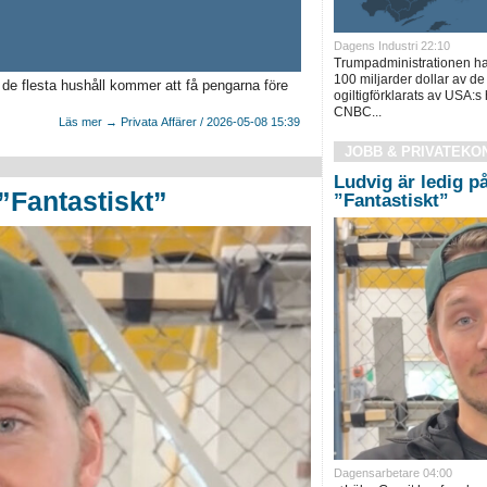
Dagens Industri 22:10
Trumpadministrationen har h
100 miljarder dollar av de 
 de flesta hushåll kommer att få pengarna före
ogiltigförklarats av USA:s
CNBC...
Läs mer → Privata Affärer / 2026-05-08 15:39
JOBB & PRIVATEKO
Ludvig är ledig p
 ”Fantastiskt”
”Fantastiskt”
Dagensarbetare 04:00