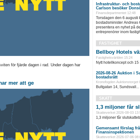
Infrastruktur- och bos
Carlson besöker Dons
Finansdepartmentet 12:48
Torsdagen den 6 augusti b
bostadsminister Andreas C
presentera en nyhet på de
entreprenörer inom fastigh
FASTIGHET
Bellboy Hotels vä
Fastighetsvärlden 15:24
Nytt hotellkoncept och 15 
viten för fjärde dagen i rad. Under dagen har
2026-08-26 Auktion i Sundsvall - Fastigheter och
bostadsrätt
har mer att ge
Kronofogden Auktionstorget 
Bultgatan 14, Sundsvall...
SKATT
1,3 miljoner får 
Skatteverket 2026-08-03 13:
1,3 miljoner får slutskatte
Gemensamt förslag frå
Finansinspektionen
Skatteverket 2026-07-06 08: