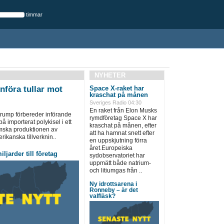
timmar
NYHETER
införa tullar mot
Space X-raket har
kraschat på månen
Sveriges Radio 04:30
En raket från Elon Musks
rump förbereder införande
rymdföretag Space X har
på importerat polykisel i ett
kraschat på månen, efter
emska produktionen av
att ha hamnat snett efter
rikanska tillverknin..
en uppskjutning förra
året.Europeiska
ljarder till företag
sydobservatoriet har
uppmätt både natrium-
och litiumgas från ..
Ny idrottsarena i
Ronneby – är det
valfläsk?