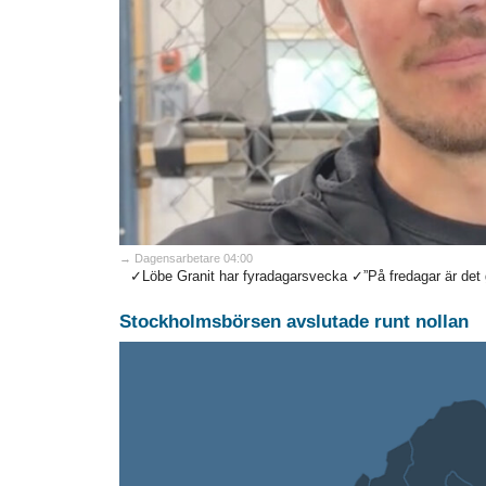
→ Dagensarbetare 04:00
✓Löbe Granit har fyradagarsvecka ✓”På fredagar är det g
Stockholmsbörsen avslutade runt nollan