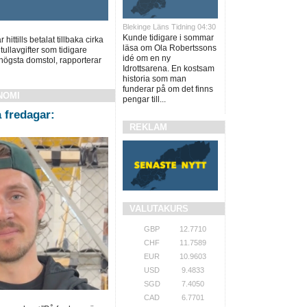
Blekinge Läns Tidning 04:30
Kunde tidigare i sommar
ittills betalat tillbaka cirka
läsa om Ola Robertssons
tullavgifter som tidigare
idé om en ny
 högsta domstol, rapporterar
Idrottsarena. En kostsam
historia som man
funderar på om det finns
NOMI
pengar till...
å fredagar:
REKLAM
VALUTAKURS
GBP
12.7710
CHF
11.7589
EUR
10.9603
USD
9.4833
SGD
7.4050
CAD
6.7701