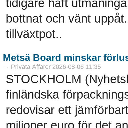
tidigare haft utmaning
bottnat och vänt uppåt.
tillväxtpot..
Metsä Board minskar förlu
→ Privata Affärer 2026-08-06 11:35
STOCKHOLM (Nyhetsby
finländska förpacknin
redovisar ett jämförbart
miljoner euro för det a