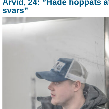
Arvid, 24: ”Hade hoppats att
svars”