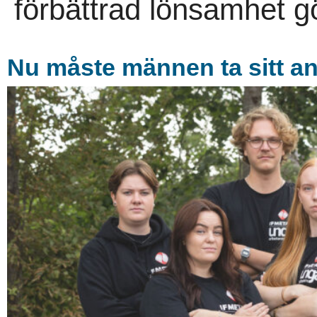
förbättrad lönsamhet gör
Nu måste männen ta sitt a