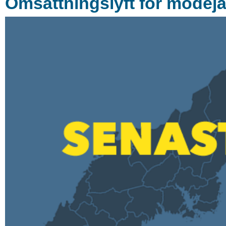
Omsättningslyft för modejä