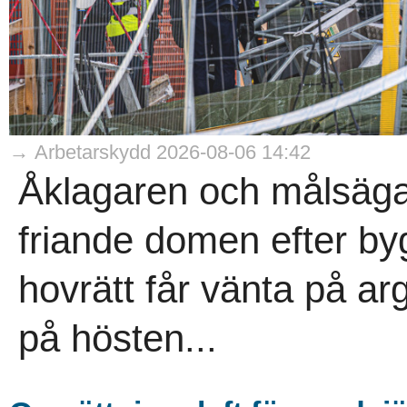
→ Arbetarskydd 2026-08-06 14:42
Åklagaren och målsäga
friande domen efter b
hovrätt får vänta på arg
på hösten...