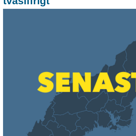
tvåsiffrigt