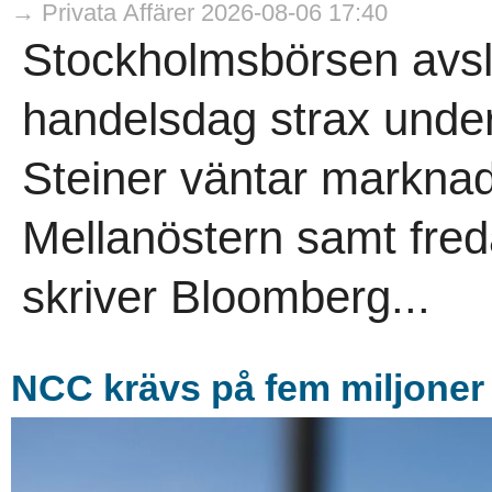
→ Privata Affärer 2026-08-06 17:40
Stockholmsbörsen avs
handelsdag strax under
Steiner väntar marknad
Mellanöstern samt fre
skriver Bloomberg...
NCC krävs på fem miljoner 