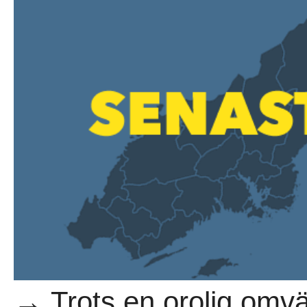
→ Trots en orolig omvä