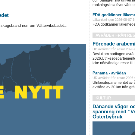
och Sahlgrenska universite
rankningslista över världe
adet
FDA godkänner läkeme
Läkartidningen 2026-08-07 1
FDA godkänner läkemedel 
kogsbrand norr om Vätterviksbadet...
AVRÅDER FRÅN RE
Förenade arabemi
UD avråder från resor 2026-
Beslut om borttagen avråd
2026.Utrikesdepartementet
icke nödvändiga resor till
Panama - avrådan
UD avråder från resor 2026-
Utrikesdepartementet avråd
avstånd av 20 km från grän
KULTUR
Dånande vågor oc
spänning med ”Vr
Österbybruk