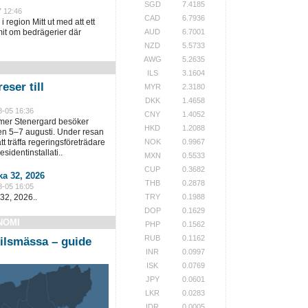
SGD
7.4185
7 12:46
CAD
6.7936
i region Mitt ut med att ett
it om bedrägerier där
AUD
6.7001
NZD
5.5733
AWG
5.2635
ILS
3.1604
eser till
MYR
2.3180
DKK
1.4658
8-05 16:36
CNY
1.4052
lmer Stenergard besöker
HKD
1.2088
en 5–7 augusti. Under resan
t träffa regeringsföreträdare
NOK
0.9967
sidentinstallati..
MXN
0.5533
CUP
0.3682
a 32, 2026
THB
0.2878
8-05 16:05
32, 2026..
TRY
0.1988
DOP
0.1629
NOMI
PHP
0.1562
RUB
0.1162
ilsmässa – guide
INR
0.0997
ISK
0.0769
JPY
0.0601
LKR
0.0283
IDR
0.0005