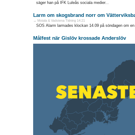
säger han på IFK Luleås sociala medier...
Larm om skogsbrand norr om Vätterviksb
→ Motala & Vadstena Tidning 14:21
SOS Alarm larmades klockan 14.09 på söndagen om en s
Målfest när Gislöv krossade Anderslöv