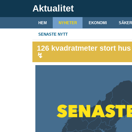
Aktualitet
HEM
NYHETER
EKONOMI
SÄKER
SENASTE NYTT
126 kvadratmeter stort hus 
↯