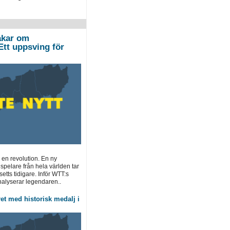
akar om
Ett uppsving för
en revolution. En ny
spelare från hela världen tar
 setts tidigare. Inför WTT:s
alyserar legendaren..
et med historisk medalj i