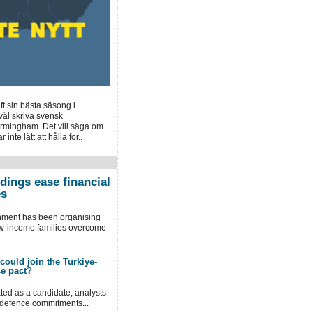
t sin bästa säsong i
väl skriva svensk
 Birmingham. Det vill säga om
 inte lätt att hålla for..
ings ease financial
es
rnment has been organising
w-income families overcome
could join the Turkiye-
ce pact?
ted as a candidate, analysts
 defence commitments...