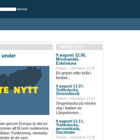
timmar
HÄNDELSER
r under
9 augusti 12.00,
Misshandel,
Eskilstuna
Polisen - Händelser 14:26
En gripen efter bråk i
bostad...
9 augusti 13.37,
Trafikolycka,
Örnsköldsvik
Polisen - Händelser 14:24
Singelolycka på mindre
väg i trakten av
Långviksmon...
9 augusti 12.11,
ter genom Europa är det en
Trafikolycka,
 kommer att få hem ovälkomna
personskada,
Stockholm
lådan. Fortkörning, obetalda
Polisen - Händelser 13:26
böter är de vanl..