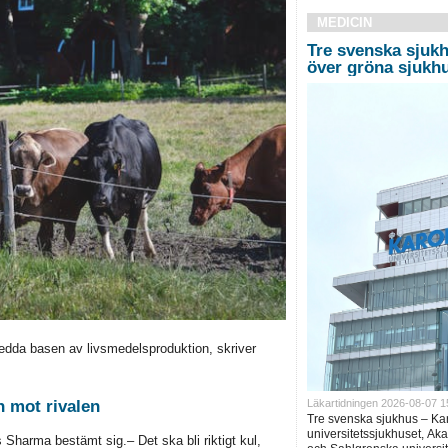
MEDICIN
Tre svenska sjukh
över gröna sjukh
bredda basen av livsmedelsproduktion, skriver
Läkartidningen 2026-08-07 1
n mot rivalen
Tre svenska sjukhus – Ka
universitetssjukhuset, Ak
Sharma bestämt sig.– Det ska bli riktigt kul,