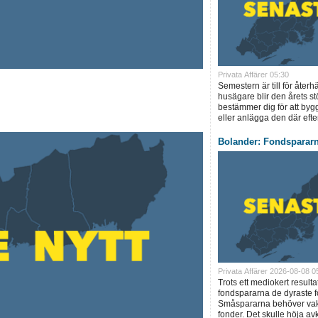
Privata Affärer 05:30
Semestern är till för åte
husägare blir den årets st
bestämmer dig för att byg
eller anlägga den där eft
Bolander: Fondsparar
Privata Affärer 2026-08-08 0
Trots ett mediokert resulta
fondspararna de dyraste f
Småspararna behöver vakn
fonder. Det skulle höja a