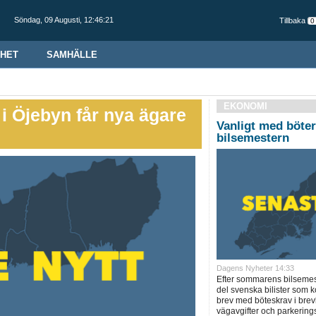
Söndag,
09 Augusti
,
12:46:22
Tillbaka
HET
SAMHÄLLE
EKONOMI
i Öjebyn får nya ägare
Vanligt med böte
bilsemestern
Dagens Nyheter 14:33
Efter sommarens bilsemes
del svenska bilister som
brev med böteskrav i brev
vägavgifter och parkerings