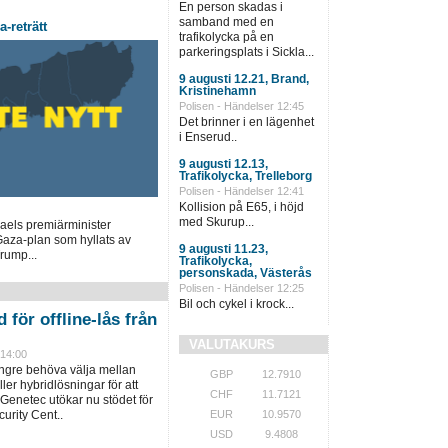
En person skadas i
samband med en
-reträtt
trafikolycka på en
parkeringsplats i Sickla...
9 augusti 12.21, Brand,
Kristinehamn
Polisen - Händelser 12:45
Det brinner i en lägenhet
i Enserud..
9 augusti 12.13,
Trafikolycka, Trelleborg
Polisen - Händelser 12:41
Kollision på E65, i höjd
med Skurup...
aels premiärminister
aza-plan som hyllats av
9 augusti 11.23,
rump...
Trafikolycka,
personskada, Västerås
Polisen - Händelser 12:25
Bil och cykel i krock...
 för offline-lås från
VALUTAKURS
 14:00
ängre behöva välja mellan
GBP
12.7910
ller hybridlösningar för att
CHF
11.7121
 Genetec utökar nu stödet för
urity Cent..
EUR
10.9570
USD
9.4808