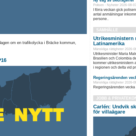
Ny våg av bedrägerier
Polisen - Nyheter 2026-08-0
I förra veckan gick polisen 
antal anmälningar inkomm
persone..
SAMHÄLLE
Utrikesministern r
ndagen om en trafikolycka i Bräcke kommun,
Latinamerika
Mänskliga rättigheter 2026-0
Utrikesminister Maria Ma
Brasilien och Colombia d
P16
kommer utrikesministern at
i regionen och delta vid pre
Regeringsärenden veck
Mänskliga rättigheter 2026-0
Regeringsärenden vecka 
JOBB & PRIVATEKO
Carlén: Undvik sk
för villaägare