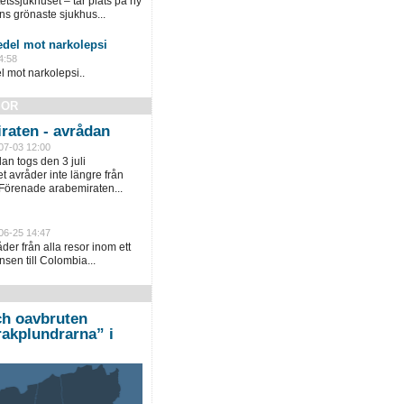
tssjukhuset – tar plats på ny
ns grönaste sjukhus...
del mot narkolepsi
4:58
mot narkolepsi..
SOR
raten - avrådan
07-03 12:00
an togs den 3 juli
 avråder inte längre från
 Förenade arabemiraten...
06-25 14:47
er från alla resor inom ett
sen till Colombia...
h oavbruten
akplundrarna” i