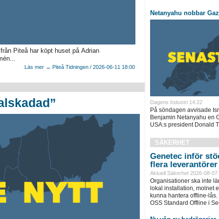
Netanyahu nobbar Gaza
från Piteå har köpt huset på Adrian
mén...
Läs mer → Piteå Tidningen / 2026-06-11 18:00
talskadad”
Dagens Industri 14:22
På söndagen avvisade Isr
Benjamin Netanyahu en G
USA:s president Donald T
SÄKERHET
Genetec inför stöd
flera leverantörer
Aktuell Säkerhet 2026-08-07
Organisationer ska inte l
lokal installation, molnet e
kunna hantera offline-lås.
OSS Standard Offline i Sec