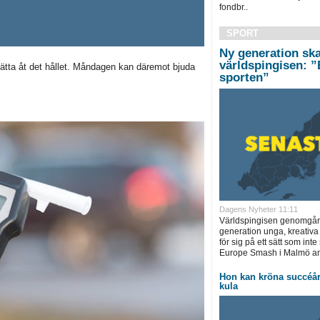
fondbr..
SPORT
Ny generation sk
världspingisen: ”
sätta åt det hållet. Måndagen kan däremot bjuda
sporten”
Dagens Nyheter 11:11
Världspingisen genomgår 
generation unga, kreativa 
för sig på ett sätt som inte
Europe Smash i Malmö an
Hon kan kröna succéår
kula