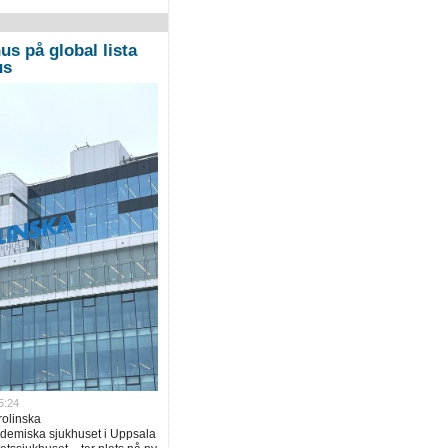
us på global lista
us
5:24
rolinska
ademiska sjukhuset i Uppsala