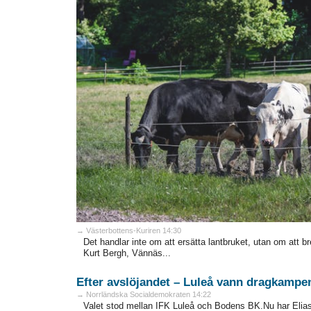
→ Västerbottens-Kuriren 14:30
Det handlar inte om att ersätta lantbruket, utan om att 
Kurt Bergh, Vännäs...
Efter avslöjandet – Luleå vann dragkampe
→ Norrländska Socialdemokraten 14:22
Valet stod mellan IFK Luleå och Bodens BK.Nu har Elias 