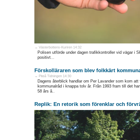
→ Västerbottens-Kuriren 14:32
Polisen utförde under dagen trafikkontroller vid vägar i 
positivt...
Förskolläraren som blev folkkärt kommun
→ Piteå Tidningen 14:30
Dagens återblick handlar om Per Lavander som kom att 
kommunalråd i knappa tolv år. Från 1993 fram till det h
58 års å..
Replik: En retorik som förenklar och förvr