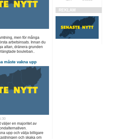
REKLAM
rhämtning, men för många
örsta arbetsinsats. Innan du
ga altan, dränera grunden
erlängtade bouleban..
na måste vakna upp
5:30
t väljer en majoritet av
ondalternativen.
a upp och välja billigare
vkastningen och skaka om