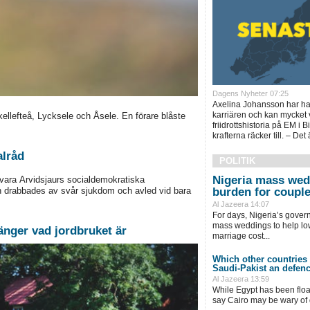
Dagens Nyheter 07:25
Axelina Johansson har haf
karriären och kan mycket 
Skellefteå, Lycksele och Åsele. En förare blåste
friidrottshistoria på EM i
krafterna räcker till. – Det är
alråd
POLITIK
Nigeria mass wedd
vara Arvidsjaurs socialdemokratiska
an drabbades av svår sjukdom och avled vid bara
burden for coupl
Al Jazeera 14:07
For days, Nigeria’s gove
mass weddings to help lo
änger vad jordbruket är
marriage cost...
Which other countries 
Saudi-Pakist an defen
Al Jazeera 13:59
While Egypt has been floa
say Cairo may be wary of