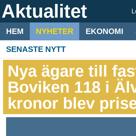
Aktualitet
L
HEM
NYHETER
EKONOMI
SENASTE NYTT
Nya ägare till fa
Boviken 118 i Äl
kronor blev pris