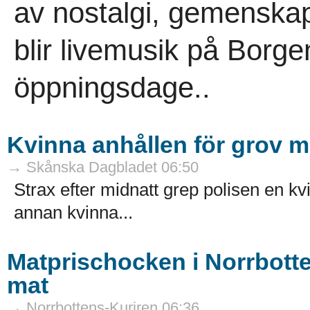
av nostalgi, gemenskap
blir livemusik på Borge
öppningsdage..
Kvinna anhållen för grov 
→ Skånska Dagbladet 06:50
Strax efter midnatt grep polisen en 
annan kvinna...
Matprischocken i Norrbotte
mat
→ Norrbottens-Kuriren 06:36