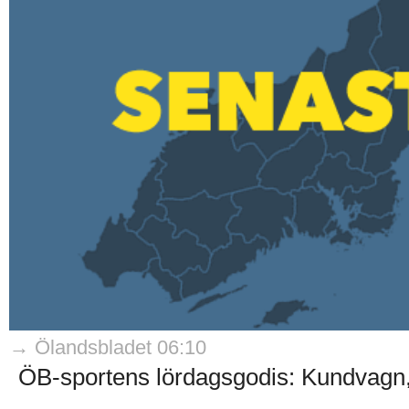
→ Ölandsbladet 06:10
ÖB-sportens lördagsgodis: Kundvagn,