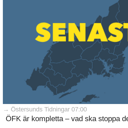
→ Östersunds Tidningar 07:00
ÖFK är kompletta – vad ska stoppa d