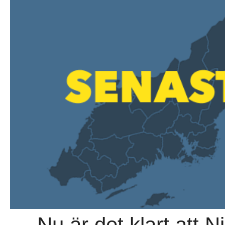
→ Nu är det klart att N