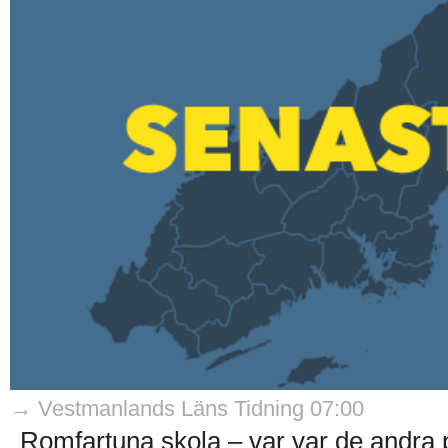
→ Vestmanlands Läns Tidning 07:00
Romfartuna skola – var var de andra p