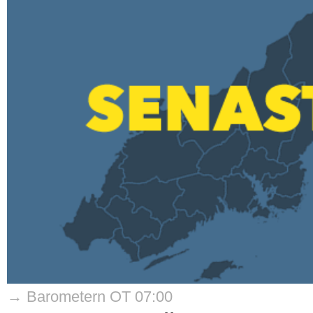
→ Barometern OT 07:00