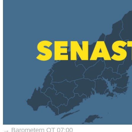
→ Barometern OT 07:00