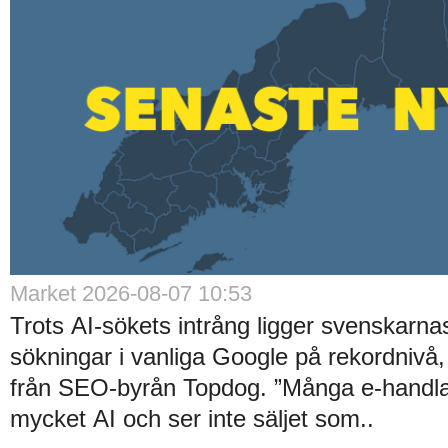
Market 2026-08-07 10:53
Trots AI-sökets intrång ligger svenskarnas 
sökningar i vanliga Google på rekordnivå,
från SEO-byrån Topdog. ”Många e-handlar
mycket AI och ser inte säljet som..