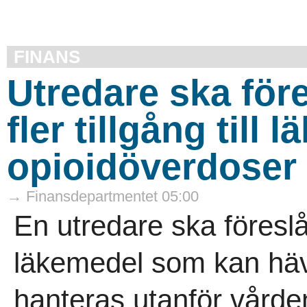
FINANS
Utredare ska före
fler tillgång till
opioidöverdoser
→ Finansdepartmentet 05:00
En utredare ska föreslå
läkemedel som kan häv
hanteras utanför vården