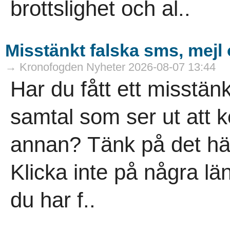
brottslighet och al..
Misstänkt falska sms, mejl
→ Kronofogden Nyheter 2026-08-07 13:44
Har du fått ett misstänk
samtal som ser ut att 
annan? Tänk på det här
Klicka inte på några lä
du har f..