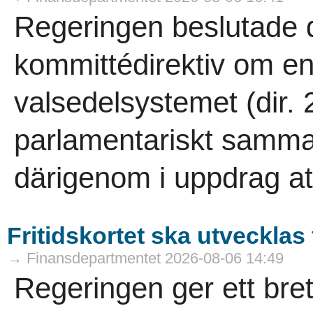
Regeringen beslutade 
kommittédirektiv om e
valsedelsystemet (dir.
parlamentariskt samm
därigenom i uppdrag att
Fritidskortet ska utvecklas
→ Finansdepartmentet 2026-08-06 14:49
Regeringen ger ett bre