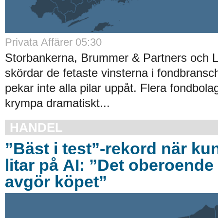
Privata Affärer 05:30
Storbankerna, Brummer & Partners och 
skördar de fetaste vinsterna i fondbrans
pekar inte alla pilar uppåt. Flera fondbola
krympa dramatiskt...
HANDEL
”Bäst i test”-rekord när ku
litar på AI: ”Det oberoende 
avgör köpet”