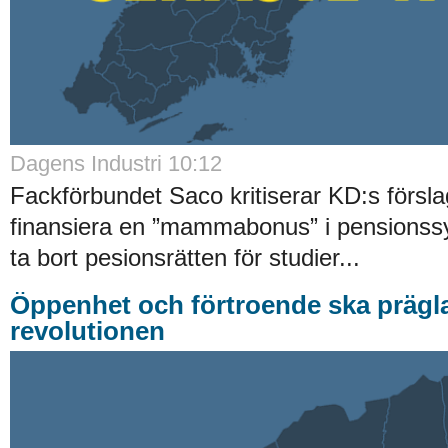
Dagens Industri 10:12
Fackförbundet Saco kritiserar KD:s försla
finansiera en ”mammabonus” i pensionss
ta bort pesionsrätten för studier...
Öppenhet och förtroende ska prägla
revolutionen