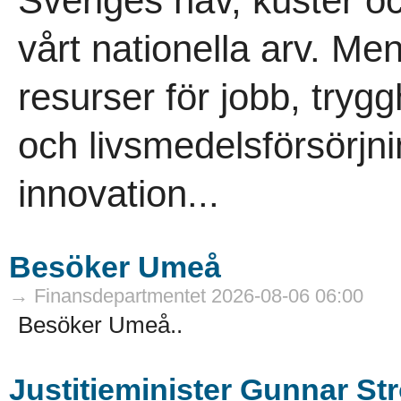
Sveriges hav, kuster o
vårt nationella arv. Me
resurser för jobb, trygg
och livsmedelsförsörjni
innovation...
Besöker Umeå
→ Finansdepartmentet 2026-08-06 06:00
Besöker Umeå..
Justitieminister Gunnar 