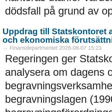
dödsfall på grund av opi
Uppdrag till Statskontoret 
och ekonomiska förutsättn
→ Finansdepartmentet 2026-08-07 15:23
Regeringen ger Statsko
analysera om dagens o
begravningsverksamhet
begravningslagen (199