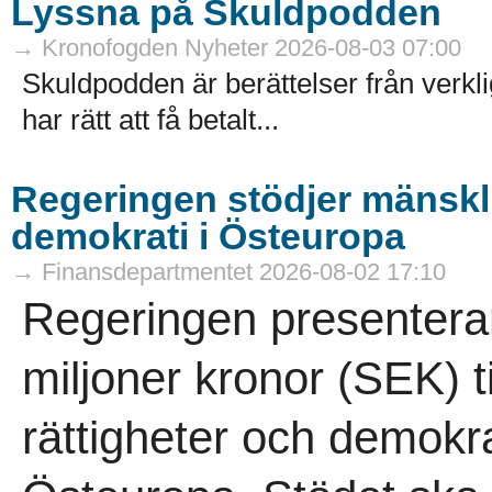
Lyssna på Skuldpodden
→ Kronofogden Nyheter 2026-08-03 07:00
Skuldpodden är berättelser från verk
har rätt att få betalt...
Regeringen stödjer mänsklig
demokrati i Östeuropa
→ Finansdepartmentet 2026-08-02 17:10
Regeringen presenterar
miljoner kronor (SEK) ti
rättigheter och demokra