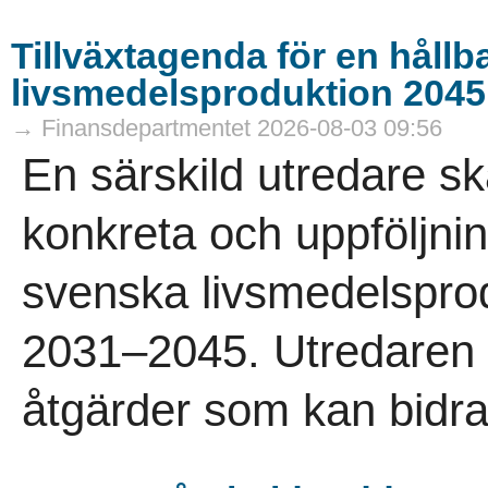
Tillväxtagenda för en håll
livsmedelsproduktion 2045
→ Finansdepartmentet 2026-08-03 09:56
En särskild utredare s
konkreta och uppföljni
svenska livsmedelspro
2031–2045. Utredaren s
åtgärder som kan bidra t