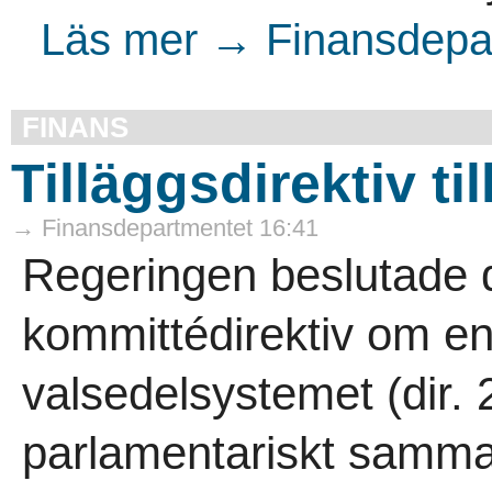
Läs mer → Finansdepar
FINANS
Tilläggsdirektiv t
→ Finansdepartmentet 16:41
Regeringen beslutade 
kommittédirektiv om e
valsedelsystemet (dir.
parlamentariskt samm