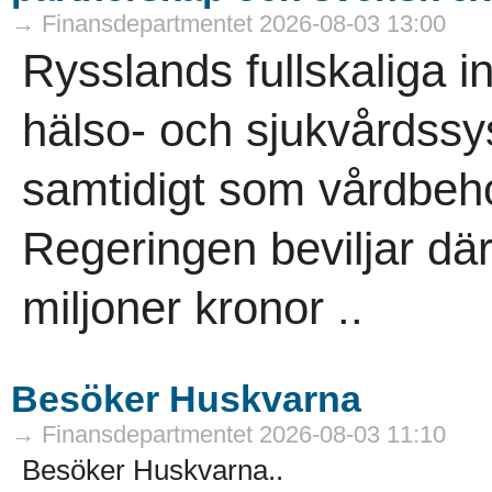
→ Finansdepartmentet 2026-08-03 13:00
Rysslands fullskaliga i
hälso- och sjukvårdss
samtidigt som vårdbeho
Regeringen beviljar där
miljoner kronor ..
Besöker Huskvarna
→ Finansdepartmentet 2026-08-03 11:10
Besöker Huskvarna..