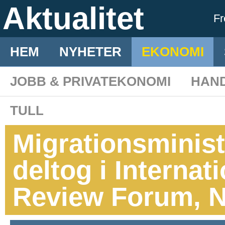
Aktualitet
F
HEM
NYHETER
EKONOMI
JOBB & PRIVATEKONOMI
HAN
TULL
Migrationsminist
deltog i Internat
Review Forum, 