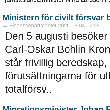
Ministern för civilt försva
→ Finansdepartmentet 2026-08-04 12:28
Den 5 augusti besöker mi
Carl-Oskar Bohlin Kro
står frivillig beredskap
förutsättningarna för u
totalförsv..
Migrationsminister Johan F