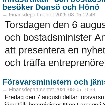
besöker Donsö och Hönö
→ Finansdepartmentet 2026-08-05 12:48
Torsdagen den 6 august
och bostadsminister A
att presentera en nyhe
och träffa entreprenöre
Försvarsministern och jämst
→ Finansdepartmentet 2026-08-05 10:38
Fredag den 7 augusti deltar försvarsm
jämställdhetsminister Nina Larsson i 