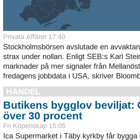
Privata Affärer 17:40
Stockholmsbörsen avslutade en avvakta
strax under nollan. Enligt SEB:s Karl Stei
marknader på mer signaler från Mellanös
fredagens jobbdata i USA, skriver Bloomb
HANDEL
Butikens bygglov beviljat:
över 30 procent
Fri Köpenskap 15:05
Ica Supermarket i Täby kyrkby får bygga 