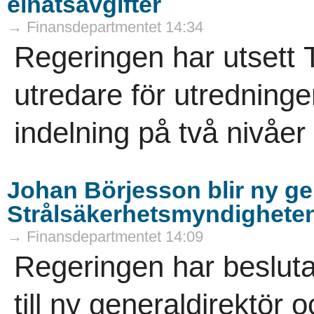
elnätsavgifter
→ Finansdepartmentet 14:34
Regeringen har utsett T
utredare för utredninge
indelning på två nivåer 
Johan Börjesson blir ny gen
Strålsäkerhetsmyndighete
→ Finansdepartmentet 14:09
Regeringen har besluta
till ny generaldirektör