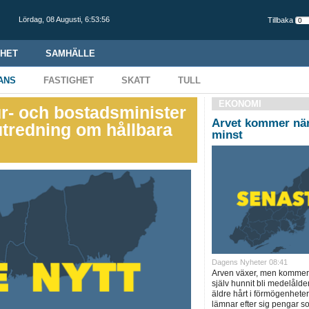
Lördag,
08 Augusti
,
6:53:57
Tillbaka
HET
SAMHÄLLE
ANS
FASTIGHET
SKATT
TULL
EKONOMI
ur- och bostadsminister
Arvet kommer nä
utredning om hållbara
minst
Dagens Nyheter 08:41
Arven växer, men kommer o
själv hunnit bli medelålde
äldre hårt i förmögenhete
lämnar efter sig pengar so