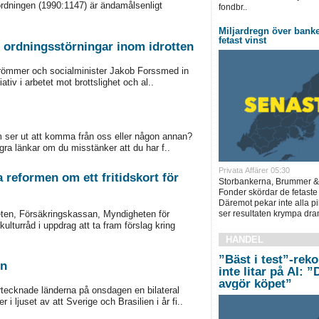
ordningen (1990:1147) är ändamålsenligt
fondbr..
Miljardregn över bank
fetast vinst
h ordningsstörningar inom idrotten
trömmer och socialminister Jakob Forssmed in
iativ i arbetet mot brottslighet och al..
om ser ut att komma från oss eller någon annan?
gra länkar om du misstänker att du har f..
Privata Affärer 05:30
a reformen om ett fritidskort för
Storbankerna, Brummer &
Fonder skördar de fetaste
Däremot pekar inte alla pi
ten, Försäkringskassan, Myndigheten för
ser resultaten krympa dram
turråd i uppdrag att ta fram förslag kring
HANDEL
”Bäst i test”-rek
en
inte litar på AI: 
avgör köpet”
rtecknade länderna på onsdagen en bilateral
 ljuset av att Sverige och Brasilien i år fi..