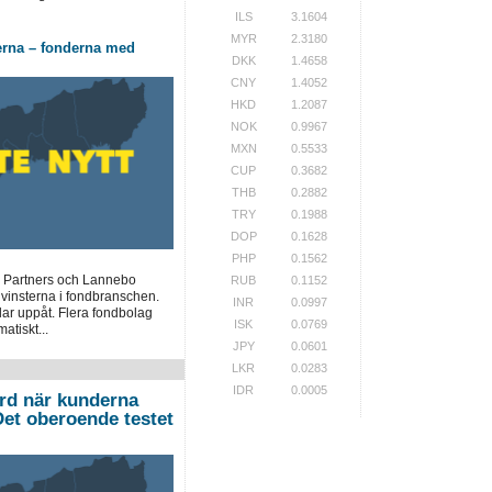
ILS
3.1604
MYR
2.3180
erna – fonderna med
DKK
1.4658
CNY
1.4052
HKD
1.2087
NOK
0.9967
MXN
0.5533
CUP
0.3682
THB
0.2882
TRY
0.1988
DOP
0.1628
PHP
0.1562
 Partners och Lannebo
RUB
0.1152
 vinsterna i fondbranschen.
INR
0.0997
lar uppåt. Flera fondbolag
ISK
0.0769
atiskt...
JPY
0.0601
LKR
0.0283
IDR
0.0005
ord när kunderna
”Det oberoende testet