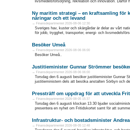
livsmedelsförsörjning, rekreation och innovation. Därför 
Ny maritim strategi – en kraftsamling för k
näringar och ett levand
→ Finansdepartmentet 2026-08-06 12:30
Sveriges hav, kuster och skärgårdar är delar av vårt nati
för jobb, trygghet, transporter, energi- och livsmedelsförs
Besöker Umeå
→ Finansdepartmentet 2026-08-06 06:00
Besöker Umeå..
Justitieminister Gunnar Strömmer besök
→ Finansdepartmentet 2026-08-06 06:00
Torsdag den 6 augusti besöker justitieminister Gunna
justitieministern dels att besöka anstalten Sörbyn och del
Pressträff om uppdrag för att utveckla Frit
→ Finansdepartmentet 2026-08-05 15:37
Torsdag den 6 augusti klockan 13.30 bjuder socialminister
presentera en nyhet om Fritidskortet samt för att summer
Infrastruktur- och bostadsminister Andr
→ Finansdepartmentet 2026-08-05 12:48