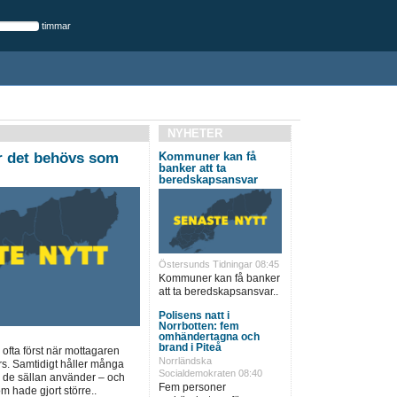
timmar
NYHETER
r det behövs som
Kommuner kan få
banker att ta
beredskapsansvar
Östersunds Tidningar 08:45
Kommuner kan få banker
att ta beredskapsansvar..
Polisens natt i
Norrbotten: fem
omhändertagna och
brand i Piteå
fta först när mottagaren
Norrländska
rs. Samtidigt håller många
Socialdemokraten 08:40
r de sällan använder – och
Fem personer
m hade gjort större..