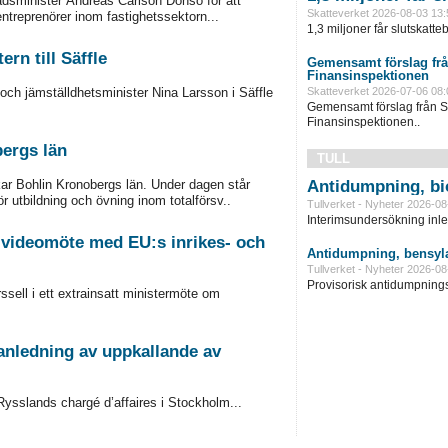
adsminister Andreas Carlson Donsö för att
Skatteverket 2026-08-03 13:
ntreprenörer inom fastighetssektorn...
1,3 miljoner får slutskatte
rn till Säffle
Gemensamt förslag frå
Finansinspektionen
Skatteverket 2026-07-06 08:
och jämställdhetsminister Nina Larsson i Säffle
Gemensamt förslag från S
Finansinspektionen..
bergs län
TULL
Antidumpning, bi
skar Bohlin Kronobergs län. Under dagen står
ör utbildning och övning inom totalförsv..
Tullverket - Nyheter 2026-08
Interimsundersökning inle
i videomöte med EU:s inrikes- och
Antidumpning, bensyla
Tullverket - Nyheter 2026-08
Provisorisk antidumpningst
ssell i ett extrainsatt ministermöte om
anledning av uppkallande av
Rysslands chargé d’affaires i Stockholm...