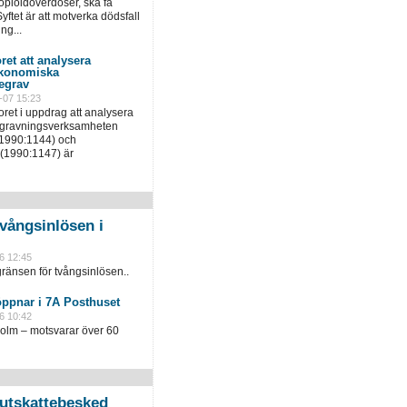
pioidöverdoser, ska få
yftet är att motverka dödsfall
ng...
ret att analysera
ekonomiska
egrav
-07 15:23
ret i uppdrag att analysera
egravningsverksamheten
(1990:1144) och
(1990:1147) är
vångsinlösen i
6 12:45
ränsen för tvångsinlösen..
öppnar i 7A Posthuset
6 10:42
holm – motsvarar över 60
slutskattebesked