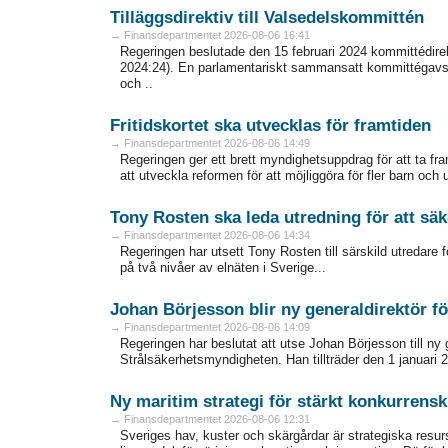
Tilläggsdirektiv till Valsedelskommittén
→ Finansdepartmentet 2026-08-06 16:41
Regeringen beslutade den 15 februari 2024 kommittédire
2024:24). En parlamentariskt sammansatt kommittégavs d
och ..
Fritidskortet ska utvecklas för framtiden
→ Finansdepartmentet 2026-08-06 14:49
Regeringen ger ett brett myndighetsuppdrag för att ta fram 
att utveckla reformen för att möjliggöra för fler barn och un
Tony Rosten ska leda utredning för att säke
→ Finansdepartmentet 2026-08-06 14:34
Regeringen har utsett Tony Rosten till särskild utredare 
på två nivåer av elnäten i Sverige...
Johan Börjesson blir ny generaldirektör f
→ Finansdepartmentet 2026-08-06 14:09
Regeringen har beslutat att utse Johan Börjesson till ny
Strålsäkerhetsmyndigheten. Han tillträder den 1 januari 2
Ny maritim strategi för stärkt konkurrensk
→ Finansdepartmentet 2026-08-06 12:31
Sveriges hav, kuster och skärgårdar är strategiska resurse