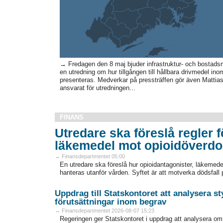
→ Fredagen den 8 maj bjuder infrastruktur- och bostadsmin
en utredning om hur tillgången till hållbara drivmedel ino
presenteras. Medverkar på pressträffen gör även Mattias
ansvarat för utredningen...
FINANS
Utredare ska föreslå regler för
läkemedel mot opioidöverdo
→ Finansdepartmentet 05:00
En utredare ska föreslå hur opioidantagonister, läkemed
hanteras utanför vården. Syftet är att motverka dödsfall p
Uppdrag till Statskontoret att analysera 
förutsättningar inom begrav
→ Finansdepartmentet 2026-08-07 15:23
Regeringen ger Statskontoret i uppdrag att analysera o