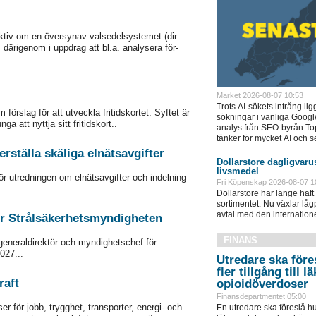
ktiv om en översynav valsedelsystemet (dir.
ärigenom i uppdrag att bl.a. analysera för-
Market 2026-08-07 10:53
Trots AI-sökets intrång lig
förslag för att utveckla fritidskortet. Syftet är
sökningar i vanliga Googl
ga att nyttja sitt fritidskort..
analys från SEO-byrån T
tänker för mycket AI och se
rställa skäliga elnätsavgifter
Dollarstore dagligvarus
livsmedel
för utredningen om elnätsavgifter och indelning
Fri Köpenskap 2026-08-07 1
Dollarstore har länge haft 
sortimentet. Nu växlar låg
avtal med den internationel
ör Strålsäkerhetsmyndigheten
FINANS
 generaldirektör och myndighetschef för
027...
Utredare ska föres
fler tillgång till
raft
opioidöverdoser
Finansdepartmentet 05:00
r för jobb, trygghet, transporter, energi- och
En utredare ska föreslå hu