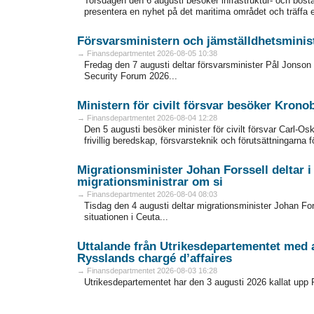
Torsdagen den 6 augusti besöker infrastruktur- och bost
presentera en nyhet på det maritima området och träffa e
Försvarsministern och jämställdhetsministe
→ Finansdepartmentet 2026-08-05 10:38
Fredag den 7 augusti deltar försvarsminister Pål Jonson 
Security Forum 2026...
Ministern för civilt försvar besöker Krono
→ Finansdepartmentet 2026-08-04 12:28
Den 5 augusti besöker minister för civilt försvar Carl-O
frivillig beredskap, försvarsteknik och förutsättningarna f
Migrationsminister Johan Forssell deltar 
migrationsministrar om si
→ Finansdepartmentet 2026-08-04 08:03
Tisdag den 4 augusti deltar migrationsminister Johan For
situationen i Ceuta...
Uttalande från Utrikesdepartementet med 
Rysslands chargé d’affaires
→ Finansdepartmentet 2026-08-03 16:28
Utrikesdepartementet har den 3 augusti 2026 kallat upp 