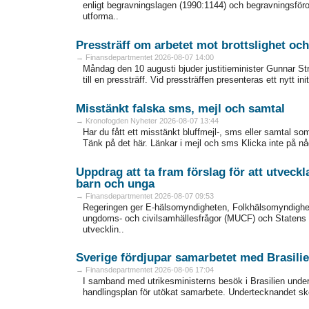
enligt begravningslagen (1990:1144) och begravningsför
utforma..
Pressträff om arbetet mot brottslighet oc
→ Finansdepartmentet 2026-08-07 14:00
Måndag den 10 augusti bjuder justitieminister Gunnar S
till en pressträff. Vid pressträffen presenteras ett nytt init
Misstänkt falska sms, mejl och samtal
→ Kronofogden Nyheter 2026-08-07 13:44
Har du fått ett misstänkt bluffmejl-, sms eller samtal s
Tänk på det här. Länkar i mejl och sms Klicka inte på nå
Uppdrag att ta fram förslag för att utveckl
barn och unga
→ Finansdepartmentet 2026-08-07 09:53
Regeringen ger E-hälsomyndigheten, Folkhälsomyndighe
ungdoms- och civilsamhällesfrågor (MUCF) och Statens kul
utvecklin..
Sverige fördjupar samarbetet med Brasili
→ Finansdepartmentet 2026-08-06 17:04
I samband med utrikesministerns besök i Brasilien unde
handlingsplan för utökat samarbete. Undertecknandet sker i