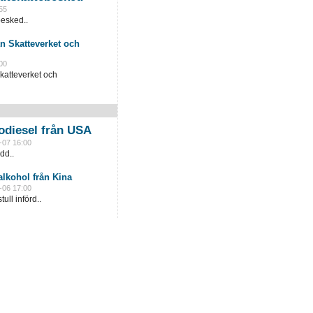
55
besked..
n Skatteverket och
00
katteverket och
odiesel från USA
-07 16:00
dd..
lkohol från Kina
-06 17:00
ull införd..