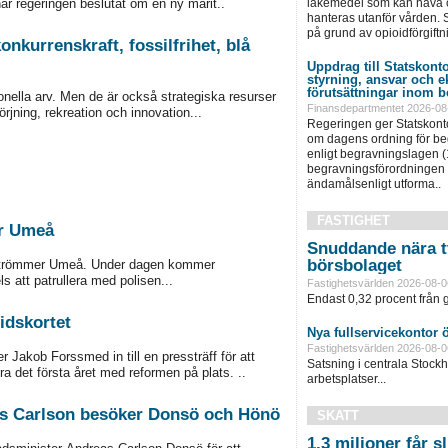
läkemedel som kan häva o
har regeringen beslutat om en ny marit..
hanteras utanför vården. S
på grund av opioidförgiftni
onkurrenskraft, fossilfrihet, blå
Uppdrag till Statskonto
styrning, ansvar och 
förutsättningar inom b
onella arv. Men de är också strategiska resurser
Finansdepartmentet 2026-08
örjning, rekreation och innovation...
Regeringen ger Statskonto
om dagens ordning för b
enligt begravningslagen 
begravningsförordningen 
ändamålsenligt utforma..
FASTIGHET
er Umeå
Snuddande nära t
börsbolaget
r Strömmer Umeå. Under dagen kommer
s att patrullera med polisen...
Fastighetsvärlden 2026-08-0
Endast 0,32 procent från g
idskortet
Nya fullservicekontor 
Fastighetsvärlden 2026-08-0
 Jakob Forssmed in till en pressträff för att
Satsning i centrala Stock
a det första året med reformen på plats. ..
arbetsplatser...
eas Carlson besöker Donsö och Hönö
SKATT
1,3 miljoner får 