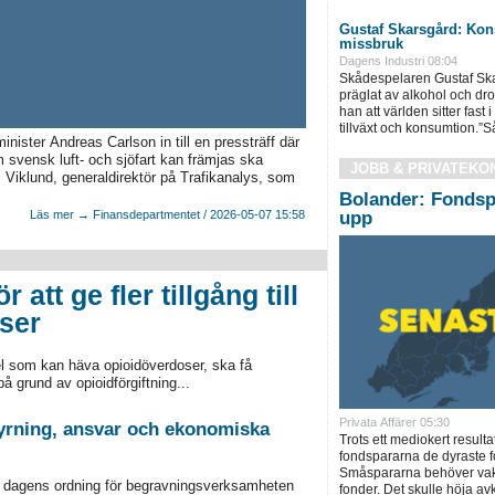
Gustaf Skarsgård: Kon
missbruk
Dagens Industri 08:04
Skådespelaren Gustaf Skar
präglat av alkohol och d
han att världen sitter fast
tillväxt och konsumtion.”Så
ister Andreas Carlson in till en pressträff där
m svensk luft- och sjöfart kan främjas ska
JOBB & PRIVATEKO
 Viklund, generaldirektör på Trafikanalys, som
Bolander: Fondsp
Läs mer → Finansdepartmentet / 2026-05-07 15:58
upp
 att ge fler tillgång till
ser
el som kan häva opioidöverdoser, ska få
å grund av opioidförgiftning...
Privata Affärer 05:30
styrning, ansvar och ekonomiska
Trots ett mediokert resulta
fondspararna de dyraste f
Småspararna behöver vakn
m dagens ordning för begravningsverksamheten
fonder. Det skulle höja a