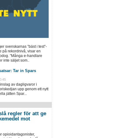
ger svenskarnas ”bäst i test”-
e på rekordnivå, visar en
opdog. ”Många e-handlare
r inte säljet som..
atsar: Tar in Spars
0:45
inslag av dagligvaror i
priskedjan upp genom ett nytt
la jätten Spar...
lå regler för att ge
 läkemedel mot
r opioidantagonister,