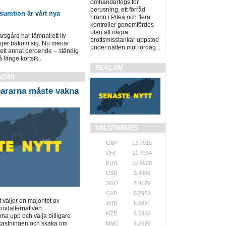
omhändertogs för
berusning, ett förråd
sumtion är vårt nya
brann i Piteå och flera
kontroller genomfördes
utan att några
sgård har lämnat ett liv
brottsmisstankar uppstod
roger bakom sig. Nu menar
under natten mot lördag...
 i ett annat beroende – ständig
 länge kortsik..
REKLAM
NOMI
ararna måste vakna
VALUTAKURS
GBP
12.7915
CHF
11.7334
EUR
10.9608
USD
9.4808
SGD
7.4179
CAD
6.7960
t väljer en majoritet av
AUD
6.6991
ondalternativen.
NZD
5.5880
a upp och välja billigare
vkastningen och skaka om
AWG
5.2635