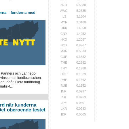
NZD
5.5880
AWG
5.2635
erna – fonderna med
ILS
3.1604
MYR
2.3180
DKK
1.4658
CNY
1.4052
HKD
1.2087
NOK
0.9967
MXN
0.5533
CUP
0.3682
THB
0.2882
TRY
0.1988
 Partners och Lannebo
DOP
0.1629
 vinsterna i fondbranschen.
PHP
0.1562
lar uppåt. Flera fondbolag
RUB
0.1152
atiskt...
INR
0.0997
ISK
0.0769
JPY
0.0601
ord när kunderna
LKR
0.0283
”Det oberoende testet
IDR
0.0005