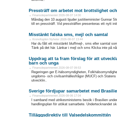
Pressträff om arbetet mot brottslighet oc
→ Finansdepartmentet 2026-08-07 14:00
Måndag den 10 augusti bjuder justitieminister Gunnar S
till en pressträff. Vid pressträffen presenteras ett nytt init
Misstänkt falska sms, mejl och samtal
→ Kronofogden Nyheter 2026-08-07 13:44
Har du fått ett misstänkt bluffmejl-, sms eller samtal s
Tänk på det här. Länkar i mejl och sms Klicka inte på nå
Uppdrag att ta fram förslag för att utveckl
barn och unga
→ Finansdepartmentet 2026-08-07 09:53
Regeringen ger E-hälsomyndigheten, Folkhälsomyndighe
ungdoms- och civilsamhällesfrågor (MUCF) och Statens kul
utvecklin..
Sverige fördjupar samarbetet med Brasili
→ Finansdepartmentet 2026-08-06 17:04
I samband med utrikesministerns besök i Brasilien unde
handlingsplan för utökat samarbete. Undertecknandet sker i
Tilläggsdirektiv till Valsedelskommittén