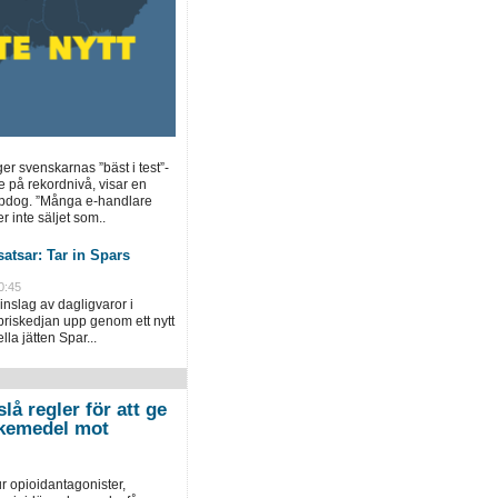
ger svenskarnas ”bäst i test”-
e på rekordnivå, visar en
opdog. ”Många e-handlare
r inte säljet som..
atsar: Tar in Spars
0:45
inslag av dagligvaror i
priskedjan upp genom ett nytt
la jätten Spar...
lå regler för att ge
 läkemedel mot
r opioidantagonister,