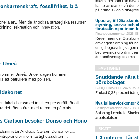
läkemedel som kan häva o
hanteras utanför vården. S
onkurrenskraft, fossilfrihet, blå
på grund av opioidförgiftni
Uppdrag till Statskonto
onella arv. Men de är också strategiska resurser
styrning, ansvar och 
örjning, rekreation och innovation...
förutsättningar inom b
Finansdepartmentet 2026-08
Regeringen ger Statskonto
om dagens ordning för b
enligt begravningslagen 
begravningsförordningen 
ändamålsenligt utforma..
er Umeå
FASTIGHET
r Strömmer Umeå. Under dagen kommer
Snuddande nära t
s att patrullera med polisen...
börsbolaget
Fastighetsvärlden 2026-08-0
idskortet
Endast 0,32 procent från g
 Jakob Forssmed in till en pressträff för att
Nya fullservicekontor 
a det första året med reformen på plats. ..
Fastighetsvärlden 2026-08-0
Satsning i centrala Stock
arbetsplatser...
eas Carlson besöker Donsö och Hönö
SKATT
adsminister Andreas Carlson Donsö för att
ntreprenörer inom fastighetssektorn...
1,3 miljoner får 