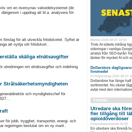
ktiv om en översynav valsedelsystemet (dir.
ärigenom i uppdrag att bl.a. analysera för-
förslag för att utveckla fritidskortet. Syftet är
Market 2026-08-07 10:53
ga att nyttja sitt fritidskort..
Trots AI-sökets intrång lig
sökningar i vanliga Googl
analys från SEO-byrån T
rställa skäliga elnätsavgifter
tänker för mycket AI och se
för utredningen om elnätsavgifter och indelning
Dollarstore dagligvarus
livsmedel
Fri Köpenskap 2026-08-07 1
Dollarstore har länge haft 
ör Strålsäkerhetsmyndigheten
sortimentet. Nu växlar låg
avtal med den internationel
 generaldirektör och myndighetschef för
027...
FINANS
Utredare ska föres
raft
fler tillgång till
opioidöverdoser
r för jobb, trygghet, transporter, energi- och
Finansdepartmentet 05:00
har regeringen beslutat om en ny marit..
En utredare ska föreslå hu