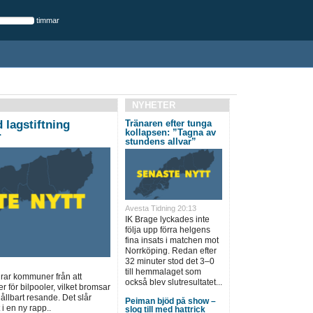
timmar
NYHETER
 lagstiftning
Tränaren efter tunga
kollapsen: ”Tagna av
r
stundens allvar”
Avesta Tidning 20:13
IK Brage lyckades inte
följa upp förra helgens
fina insats i matchen mot
Norrköping. Redan efter
32 minuter stod det 3–0
till hemmalaget som
drar kommuner från att
också blev slutresultatet...
r för bilpooler, vilket bromsar
hållbart resande. Det slår
Peiman bjöd på show –
i en ny rapp..
slog till med hattrick