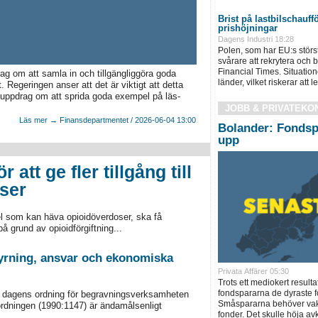
Brist på lastbilschauffö
prishöjningar
Dagens Industri 18:28
Polen, som har EU:s största 
svårare att rekrytera och 
Financial Times. Situatione
ag om att samla in och tillgängliggöra goda
länder, vilket riskerar att led
 Regeringen anser att det är viktigt att detta
tt uppdrag om att sprida goda exempel på läs-
JOBB & PRIVATEKO
Läs mer → Finansdepartmentet / 2026-06-04 13:00
Bolander: Fondsp
upp
 att ge fler tillgång till
ser
el som kan häva opioidöverdoser, ska få
å grund av opioidförgiftning...
styrning, ansvar och ekonomiska
Privata Affärer 05:30
Trots ett mediokert resulta
fondspararna de dyraste f
m dagens ordning för begravningsverksamheten
Småspararna behöver vakn
ordningen (1990:1147) är ändamålsenligt
fonder. Det skulle höja a