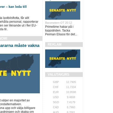
rer – kan leda till
lastbilsflotta, får allt
behålla personal, rapporterar
Barometern OT 20:12
n ser liknande ut i fler EU-
Primetime hakar på i
a til..
toppstriden. Tacka
Peiman Eliassi för det...
NOMI
REKLAM
ararna måste vakna
VALUTAKURS
GBP
12.7905
CHF
11.7334
EUR
10.9598
USD
9.4808
t väljer en majoritet av
SGD
7.4179
ondalternativen.
CAD
6.7960
a upp och välja billigare
vkastningen och skaka om
AUD
6.7001