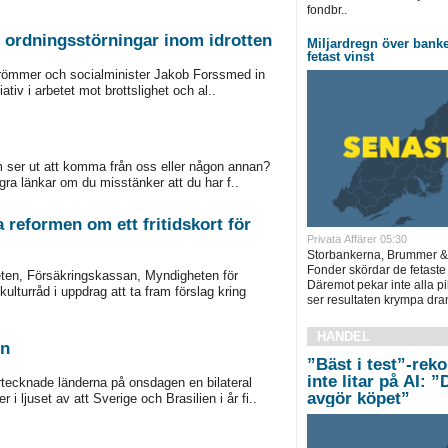
fondbr..
h ordningsstörningar inom idrotten
Miljardregn över bank
fetast vinst
trömmer och socialminister Jakob Forssmed in
iativ i arbetet mot brottslighet och al..
om ser ut att komma från oss eller någon annan?
gra länkar om du misstänker att du har f..
a reformen om ett fritidskort för
Privata Affärer 05:30
Storbankerna, Brummer &
Fonder skördar de fetaste
ten, Försäkringskassan, Myndigheten för
Däremot pekar inte alla pi
turråd i uppdrag att ta fram förslag kring
ser resultaten krympa dram
HANDEL
en
”Bäst i test”-rek
inte litar på AI: 
rtecknade länderna på onsdagen en bilateral
avgör köpet”
 ljuset av att Sverige och Brasilien i år fi..