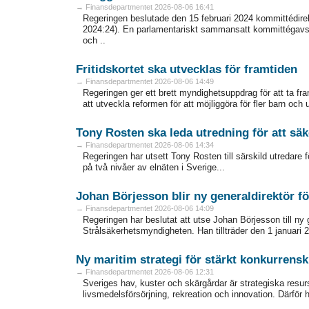
→ Finansdepartmentet 2026-08-06 16:41
Regeringen beslutade den 15 februari 2024 kommittédire
2024:24). En parlamentariskt sammansatt kommittégavs d
och ..
Fritidskortet ska utvecklas för framtiden
→ Finansdepartmentet 2026-08-06 14:49
Regeringen ger ett brett myndighetsuppdrag för att ta fram 
att utveckla reformen för att möjliggöra för fler barn och un
Tony Rosten ska leda utredning för att säke
→ Finansdepartmentet 2026-08-06 14:34
Regeringen har utsett Tony Rosten till särskild utredare 
på två nivåer av elnäten i Sverige...
Johan Börjesson blir ny generaldirektör f
→ Finansdepartmentet 2026-08-06 14:09
Regeringen har beslutat att utse Johan Börjesson till ny
Strålsäkerhetsmyndigheten. Han tillträder den 1 januari 2
Ny maritim strategi för stärkt konkurrensk
→ Finansdepartmentet 2026-08-06 12:31
Sveriges hav, kuster och skärgårdar är strategiska resurse
livsmedelsförsörjning, rekreation och innovation. Därför 