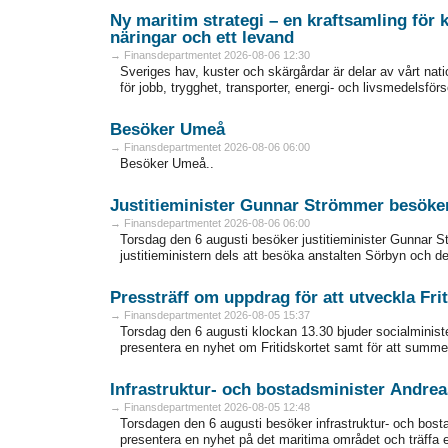
Ny maritim strategi – en kraftsamling för k
näringar och ett levand
→ Finansdepartmentet 2026-08-06 12:30
Sveriges hav, kuster och skärgårdar är delar av vårt nati
för jobb, trygghet, transporter, energi- och livsmedelsförs
Besöker Umeå
→ Finansdepartmentet 2026-08-06 06:00
Besöker Umeå..
Justitieminister Gunnar Strömmer besök
→ Finansdepartmentet 2026-08-06 06:00
Torsdag den 6 augusti besöker justitieminister Gunna
justitieministern dels att besöka anstalten Sörbyn och del
Pressträff om uppdrag för att utveckla Frit
→ Finansdepartmentet 2026-08-05 15:37
Torsdag den 6 augusti klockan 13.30 bjuder socialminister
presentera en nyhet om Fritidskortet samt för att summer
Infrastruktur- och bostadsminister Andr
→ Finansdepartmentet 2026-08-05 12:48
Torsdagen den 6 augusti besöker infrastruktur- och bost
presentera en nyhet på det maritima området och träffa e