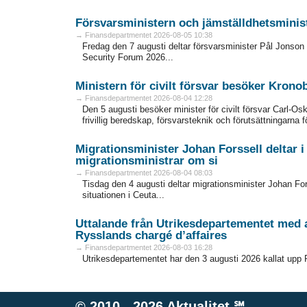
Försvarsministern och jämställdhetsministe
→ Finansdepartmentet 2026-08-05 10:38
Fredag den 7 augusti deltar försvarsminister Pål Jonson 
Security Forum 2026...
Ministern för civilt försvar besöker Krono
→ Finansdepartmentet 2026-08-04 12:28
Den 5 augusti besöker minister för civilt försvar Carl-O
frivillig beredskap, försvarsteknik och förutsättningarna f
Migrationsminister Johan Forssell deltar 
migrationsministrar om si
→ Finansdepartmentet 2026-08-04 08:03
Tisdag den 4 augusti deltar migrationsminister Johan For
situationen i Ceuta...
Uttalande från Utrikesdepartementet med 
Rysslands chargé d’affaires
→ Finansdepartmentet 2026-08-03 16:28
Utrikesdepartementet har den 3 augusti 2026 kallat upp 
© 2010 - 2026
Aktualitet
℠