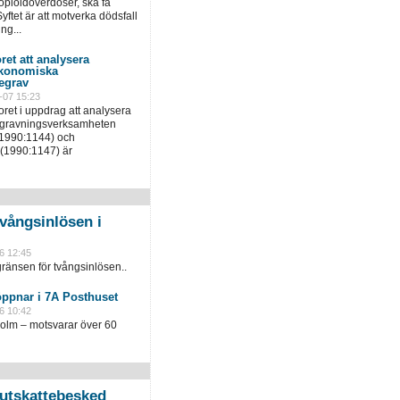
pioidöverdoser, ska få
yftet är att motverka dödsfall
ng...
ret att analysera
ekonomiska
egrav
-07 15:23
ret i uppdrag att analysera
egravningsverksamheten
(1990:1144) och
(1990:1147) är
vångsinlösen i
6 12:45
ränsen för tvångsinlösen..
öppnar i 7A Posthuset
6 10:42
holm – motsvarar över 60
slutskattebesked