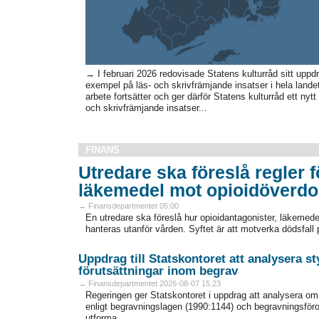
→ I februari 2026 redovisade Statens kulturråd sitt uppdr
exempel på läs- och skrivfrämjande insatser i hela landet.
arbete fortsätter och ger därför Statens kulturråd ett ny
och skrivfrämjande insatser...
FINANS
Utredare ska föreslå regler för
läkemedel mot opioidöverdo
→ Finansdepartmentet 05:00
En utredare ska föreslå hur opioidantagonister, läkemed
hanteras utanför vården. Syftet är att motverka dödsfall p
Uppdrag till Statskontoret att analysera 
förutsättningar inom begrav
→ Finansdepartmentet 2026-08-07 15:23
Regeringen ger Statskontoret i uppdrag att analysera o
enligt begravningslagen (1990:1144) och begravningsför
utforma..