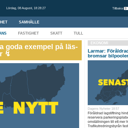
Lördag,
08 Augusti
,
18:28:28
Tillbaka
HET
SAMHÄLLE
ANS
FASTIGHET
SKATT
TULL
EKONOMI
da goda exempel på läs-
Larmar: Föråldrad
r ↯
bromsar bilpoole
Dagens Nyheter 18:57
Föråldrad lagstiftning hin
reservera parkeringsplatse
omställningen till ett mer 
Trafikutredningsbyrån fast 