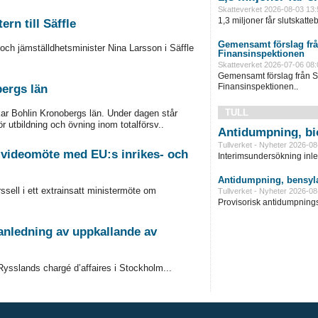
Skatteverket 2026-08-03 13:
1,3 miljoner får slutskatte
rn till Säffle
Gemensamt förslag frå
och jämställdhetsminister Nina Larsson i Säffle
Finansinspektionen
Skatteverket 2026-07-06 08:
Gemensamt förslag från S
Finansinspektionen..
bergs län
TULL
skar Bohlin Kronobergs län. Under dagen står
ör utbildning och övning inom totalförsv..
Antidumpning, bi
Tullverket - Nyheter 2026-08
i videomöte med EU:s inrikes- och
Interimsundersökning inle
Antidumpning, bensyla
ssell i ett extrainsatt ministermöte om
Tullverket - Nyheter 2026-08
Provisorisk antidumpningst
anledning av uppkallande av
Rysslands chargé d’affaires i Stockholm...