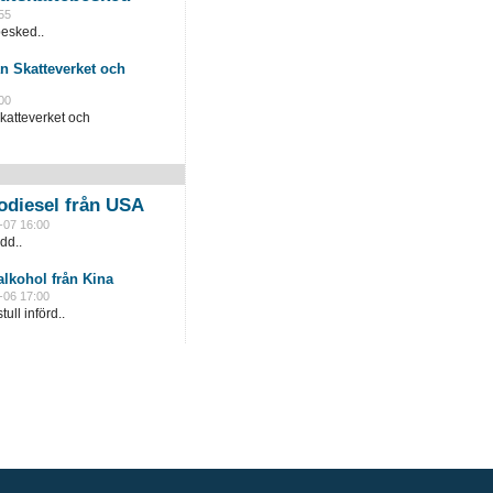
55
besked..
n Skatteverket och
00
katteverket och
odiesel från USA
-07 16:00
dd..
lkohol från Kina
-06 17:00
ull införd..