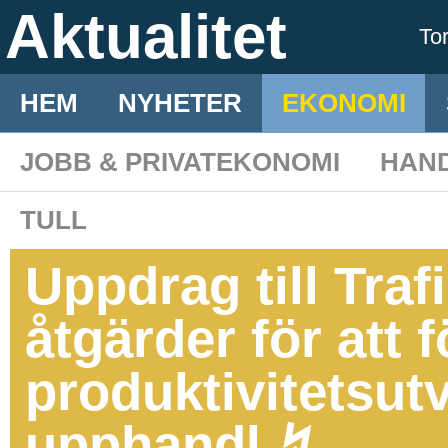
Aktualitet
To
HEM
NYHETER
EKONOMI
JOBB & PRIVATEKONOMI
HAN
TULL
Uppdrag till Traf
åtgärder för att f
produktivitetsut
upphandl ↯