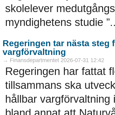
skolelever medutgångsp
myndighetens studie ”.
Regeringen tar nästa steg f
vargförvaltning
→ Finansdepartmentet 2026-07-31 12:42
Regeringen har fattat f
tillsammans ska utveck
hållbar vargförvaltning
bland annat att Naturvå