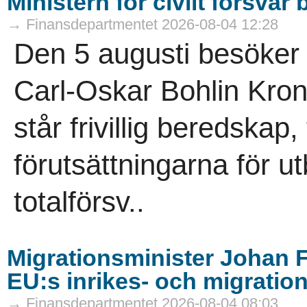
Ministern för civilt försva
→ Finansdepartmentet 2026-08-04 12:28
Den 5 augusti besöker mi
Carl-Oskar Bohlin Kro
står frivillig beredskap
förutsättningarna för u
totalförsv..
Migrationsminister Johan F
EU:s inrikes- och migratio
→ Finansdepartmentet 2026-08-04 08:03