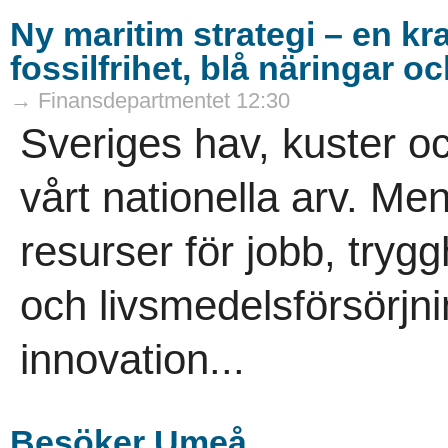
Ny maritim strategi – en kr
fossilfrihet, blå näringar o
→ Finansdepartmentet 12:30
Sveriges hav, kuster o
vårt nationella arv. Me
resurser för jobb, trygg
och livsmedelsförsörjni
innovation...
Besöker Umeå