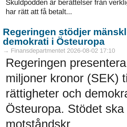
Skuldpodden är berättelser från verk
har rätt att få betalt...
Regeringen stödjer mänsklig
demokrati i Östeuropa
→ Finansdepartmentet 2026-08-02 17:10
Regeringen presenterar
miljoner kronor (SEK) ti
rättigheter och demokra
Östeuropa. Stödet ska
motståndskr..