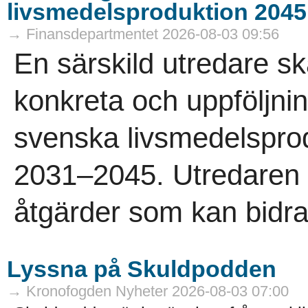
livsmedelsproduktion 2045
→ Finansdepartmentet 2026-08-03 09:56
En särskild utredare s
konkreta och uppföljni
svenska livsmedelspro
2031–2045. Utredaren s
åtgärder som kan bidra t
Lyssna på Skuldpodden
→ Kronofogden Nyheter 2026-08-03 07:00