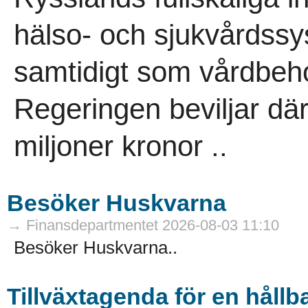
hälso- och sjukvårdss
samtidigt som vårdbeho
Regeringen beviljar där
miljoner kronor ..
Besöker Huskvarna
→ Finansdepartmentet 2026-08-03 11:10
Besöker Huskvarna..
Tillväxtagenda för en håll