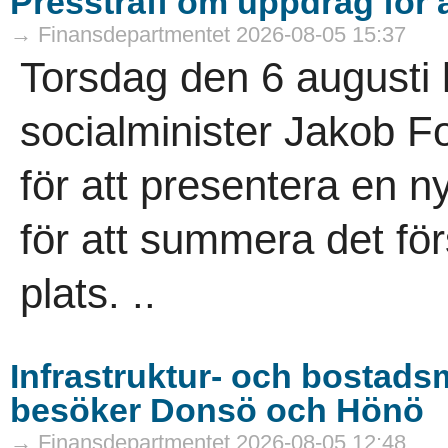
Pressträff om uppdrag för a
→ Finansdepartmentet 2026-08-05 15:37
Torsdag den 6 augusti 
socialminister Jakob Fo
för att presentera en n
för att summera det fö
plats. ..
Infrastruktur- och bostads
besöker Donsö och Hönö
→ Finansdepartmentet 2026-08-05 12:48