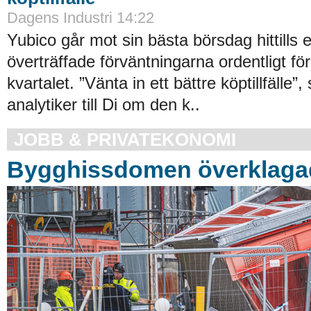
Dagens Industri 14:22
Yubico går mot sin bästa börsdag hittills ef
överträffade förväntningarna ordentligt fö
kvartalet. ”Vänta in ett bättre köptillfälle”
analytiker till Di om den k..
JOBB & PRIVATEKONOMI
Bygghissdomen överklaga