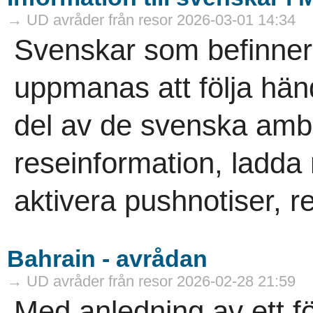
→ UD avråder från resor 2026-03-01 14:34
Svenskar som befinner 
uppmanas att följa hän
del av de svenska am
reseinformation, ladd
aktivera pushnotiser, re
Bahrain - avrådan
→ UD avråder från resor 2026-02-28 21:59
Med anledning av ett f