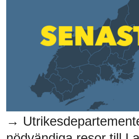
→ Utrikesdepartementet
nödvändiga resor till La