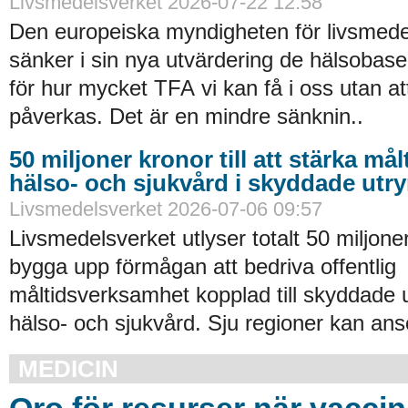
Livsmedelsverket 2026-07-22 12:58
Den europeiska myndigheten för livsmede
sänker i sin nya utvärdering de hälsobase
för hur mycket TFA vi kan få i oss utan at
påverkas. Det är en mindre sänknin..
50 miljoner kronor till att stärka må
hälso- och sjukvård i skyddade ut
Livsmedelsverket 2026-07-06 09:57
Livsmedelsverket utlyser totalt 50 miljoner
bygga upp förmågan att bedriva offentlig
måltidsverksamhet kopplad till skyddade
hälso- och sjukvård. Sju regioner kan an
MEDICIN