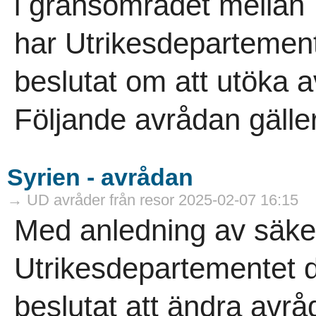
i gränsområdet mellan
har Utrikesdepartement
beslutat om att utöka a
Följande avrådan gäller
Syrien - avrådan
→ UD avråder från resor 2025-02-07 16:15
Med anledning av säke
Utrikesdepartementet d
beslutat att ändra avrå