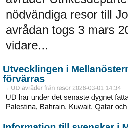
nödvändiga resor till 
avrådan togs 3 mars 202
vidare...
Utvecklingen i Mellanöstern
förvärras
→ UD avråder från resor 2026-03-01 14:34
UD har under det senaste dygnet fatta
Palestina, Bahrain, Kuwait, Qatar och
Information till svenskar i