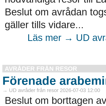
Beslut om avrådan togs
gäller tills vidare...
Läs mer → UD avrå
AVRÅDER FRÅN RESOR
Förenade arabemir
→ UD avråder från resor 2026-07-03 12:00
Beslut om borttagen av