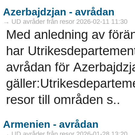
Azerbajdzjan - avrådan
→ UD avråder från resor 2026-02-11 11:30
Med anledning av förän
har Utrikesdepartemente
avrådan för Azerbajdzj
gäller:Utrikesdeparteme
resor till områden s..
Armenien - avrådan
→ UD avråder från resor 2026-01-28 13:20