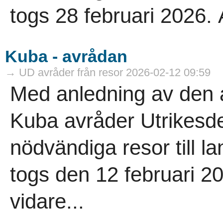
togs 28 februari 2026. A
Kuba - avrådan
→ UD avråder från resor 2026-02-12 09:59
Med anledning av den al
Kuba avråder Utrikesde
nödvändiga resor till 
togs den 12 februari 202
vidare...