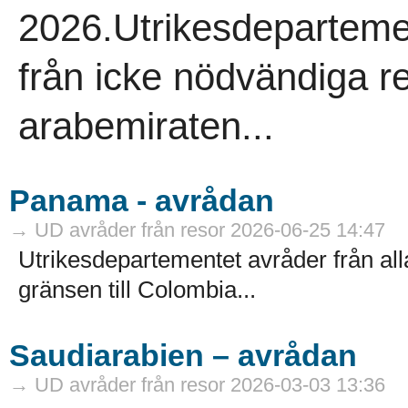
2026.Utrikesdepartemen
från icke nödvändiga re
arabemiraten...
Panama - avrådan
→ UD avråder från resor 2026-06-25 14:47
Utrikesdepartementet avråder från all
gränsen till Colombia...
Saudiarabien – avrådan
→ UD avråder från resor 2026-03-03 13:36