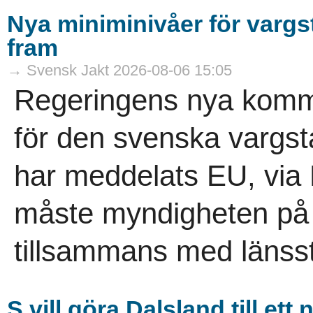
Nya miniminivåer för varg
fram
→ Svensk Jakt 2026-08-06 15:05
Regeringens nya komm
för den svenska vargs
har meddelats EU, via
måste myndigheten på re
tillsammans med länsst
S vill göra Dalsland till et