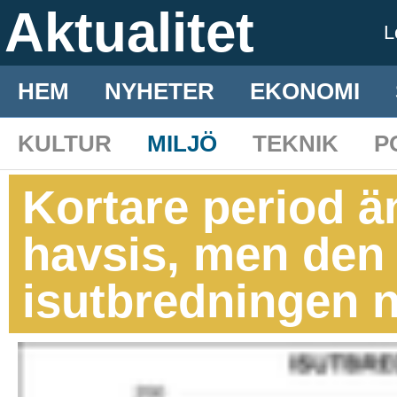
Aktualitet
L
HEM
NYHETER
EKONOMI
KULTUR
MILJÖ
TEKNIK
P
Kortare period ä
havsis, men den
isutbredningen 