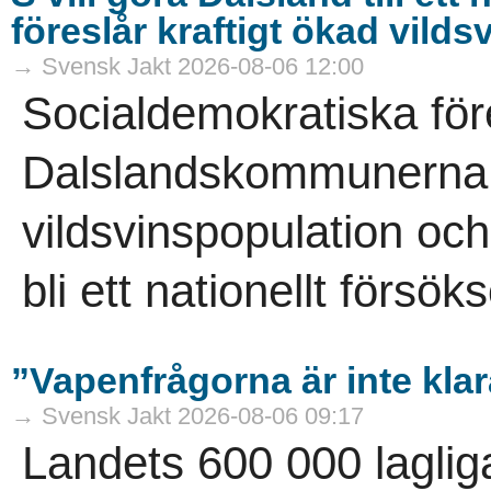
föreslår kraftigt ökad vild
→ Svensk Jakt 2026-08-06 12:00
Socialdemokratiska för
Dalslandskommunerna vi
vildsvinspopulation och
bli ett nationellt försö
”Vapenfrågorna är inte kla
→ Svensk Jakt 2026-08-06 09:17
Landets 600 000 laglig