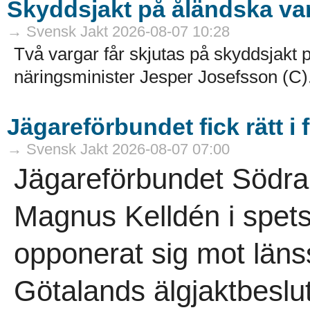
Skyddsjakt på åländska va
→ Svensk Jakt 2026-08-07 10:28
Två vargar får skjutas på skyddsjakt p
näringsminister Jesper Josefsson (C).
Jägareförbundet fick rätt i 
→ Svensk Jakt 2026-08-07 07:00
Jägareförbundet Södra
Magnus Kelldén i spetse
opponerat sig mot länss
Götalands älgjaktbeslut