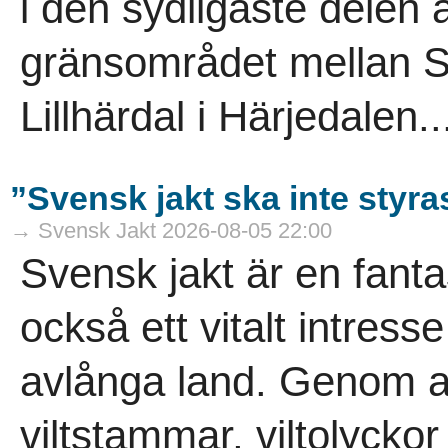
i den sydligaste delen a
gränsområdet mellan S
Lillhärdal i Härjedalen..
”Svensk jakt ska inte styra
→ Svensk Jakt 2026-08-05 22:00
Svensk jakt är en fanta
också ett vitalt intress
avlånga land. Genom ans
viltstammar, viltolycko