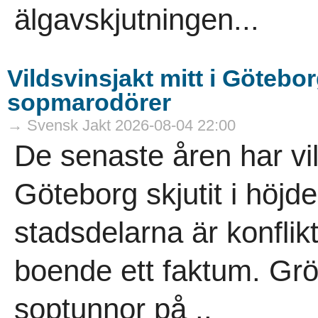
älgavskjutningen...
Vildsvinsjakt mitt i Götebor
sopmarodörer
→ Svensk Jakt 2026-08-04 22:00
De senaste åren har vi
Göteborg skjutit i höjde
stadsdelarna är konflik
boende ett faktum. Gr
soptunnor på ..