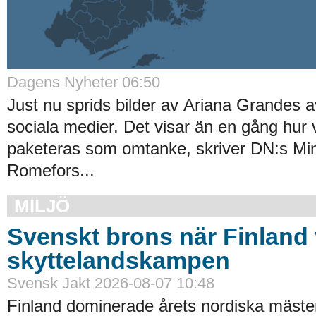
Dagens Nyheter 06:50
Just nu sprids bilder av Ariana Grandes 
sociala medier. Det visar än en gång hur 
paketeras som omtanke, skriver DN:s Mi
Romefors...
MILJÖ
Svenskt brons när Finland
skyttelandskampen
Svensk Jakt 2026-08-07 10:48
Finland dominerade årets nordiska mäste