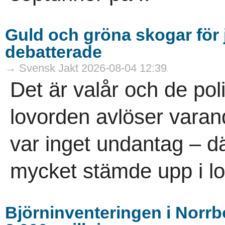
Guld och gröna skogar för j
debatterade
→ Svensk Jakt 2026-08-04 12:39
Det är valår och de pol
lovorden avlöser vara
var inget undantag – dä
mycket stämde upp i lov
Björninventeringen i Norrbo