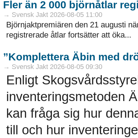
Fler än 2 000 björnåtlar reg
→ Svensk Jakt 2026-08-05 11:00
Björnjaktpremiären den 21 augusti närm
registrerade åtlar fortsätter att öka...
”Komplettera Äbin med drö
→ Svensk Jakt 2026-08-05 09:30
Enligt Skogsvårdsstyre
inventeringsmetoden Äb
kan fråga sig hur denna
till och hur inventeringe