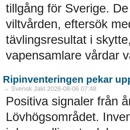
tillgång för Sverige. D
viltvården, eftersök m
tävlingsresultat i skytt
vapensamlare vårdar vå
Ripinventeringen pekar uppå
→ Svensk Jakt 2026-08-06 07:48
Positiva signaler från å
Lövhögsområdet. Inven