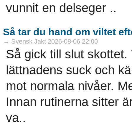
vunnit en delseger ..
Så tar du hand om viltet eft
→ Svensk Jakt 2026-08-06 22:00
Så gick till slut skottet.
lättnadens suck och kä
mot normala nivåer. Men
Innan rutinerna sitter är 
va..