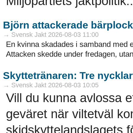
Miljöpartiets jaktpolitik..
Björn attackerade bärploc
→ Svensk Jakt 2026-08-03 11:00
En kvinna skadades i samband med en
Attacken skedde under fredagen, utanf
Skyttetränaren: Tre nycklar 
→ Svensk Jakt 2026-08-03 10:05
Vill du kunna avlossa et
geväret när viltetväl 
skidskyttelandslagets f