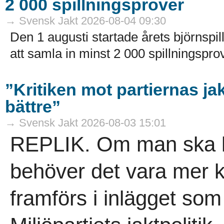
2 000 spillningsprover
→ Svensk Jakt 2026-08-04 09:30
Den 1 augusti startade årets björnspil
att samla in minst 2 000 spillningsprov
”Kritiken mot partiernas ja
bättre”
→ Svensk Jakt 2026-08-03 15:01
REPLIK. Om man ska krit
behöver det vara mer 
framförs i inlägget so