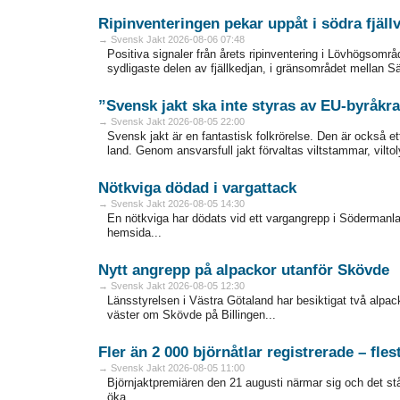
Ripinventeringen pekar uppåt i södra fjäll
→ Svensk Jakt 2026-08-06 07:48
Positiva signaler från årets ripinventering i Lövhögsområ
sydligaste delen av fjällkedjan, i gränsområdet mellan Sär
”Svensk jakt ska inte styras av EU-byråkra
→ Svensk Jakt 2026-08-05 22:00
Svensk jakt är en fantastisk folkrörelse. Den är också ett
land. Genom ansvarsfull jakt förvaltas viltstammar, vilto
Nötkviga dödad i vargattack
→ Svensk Jakt 2026-08-05 14:30
En nötkviga har dödats vid ett vargangrepp i Södermanlan
hemsida...
Nytt angrepp på alpackor utanför Skövde
→ Svensk Jakt 2026-08-05 12:30
Länsstyrelsen i Västra Götaland har besiktigat två alp
väster om Skövde på Billingen...
Fler än 2 000 björnåtlar registrerade – fles
→ Svensk Jakt 2026-08-05 11:00
Björnjaktpremiären den 21 augusti närmar sig och det står k
öka...