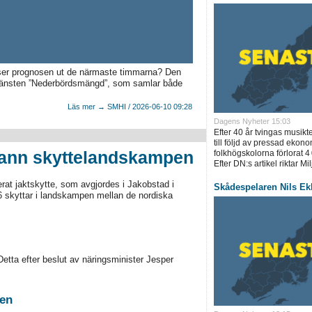
 ser prognosen ut de närmaste timmarna? Den
tjänsten ”Nederbördsmängd”, som samlar både
Läs mer → SMHI / 2026-06-10 09:28
Dagens Nyheter 15:03
Efter 40 år tvingas musik
till följd av pressad ekono
vann skyttelandskampen
folkhögskolorna förlorat 4
Efter DN:s artikel riktar Mil
at jaktskytte, som avgjordes i Jakobstad i
Skådespelaren Nils Ekl
 skyttar i landskampen mellan de nordiska
etta efter beslut av näringsminister Jesper
ten