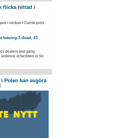
flicka hittad i
igare i veckan • Dansk polis
t leaving 3 dead, 23
tics dealers and gang
violence at facilities in Sri
 i Polen kan avgöra
d