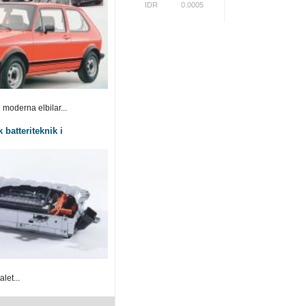
IDR
0.0005
 moderna elbilar...
 batteriteknik i
let...