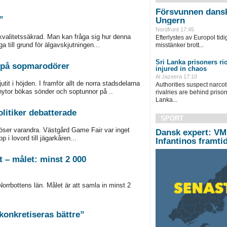
Försvunnen dansk 
”
Ungern
Nordfront 17:45
kvalitetssäkrad. Man kan fråga sig hur denna
Efterlystes av Europol tid
ga till grund för älgavskjutningen...
misstänker brott...
Sri Lanka prisoners rio
kt på sopmarodörer
injured in chaos
Al Jazeera 17:10
it i höjden. I framför allt de norra stadsdelarna
Authorities suspect narco
nytor bökas sönder och soptunnor på ..
rivalries are behind prison 
Lanka...
litiker debatterade
SPORT
löser varandra. Västgård Game Fair var inget
Dansk expert: VM
i lovord till jägarkåren...
Infantinos framti
t – målet: minst 2 000
Norrbottens län. Målet är att samla in minst 2
 konkretiseras bättre”