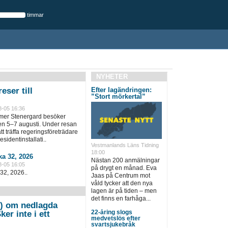
timmar
NYHETER
eser till
Efter lagändringen:
”Stort mörkertal”
8-05 16:36
lmer Stenergard besöker
en 5–7 augusti. Under resan
t träffa regeringsföreträdare
sidentinstallati..
Vestmanlands Läns Tidning
18:00
a 32, 2026
Nästan 200 anmälningar
8-05 16:05
på drygt en månad. Eva
32, 2026..
Jaas på Centrum mot
våld tycker att den nya
lagen är på tiden – men
det finns en farhåga...
) om nedlagda
22-åring slogs
er inte i ett
medvetslös efter
svartsjukebråk