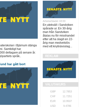
Arbetarbladet 18:00
En utekväll i Sandviken
spårade ur. En 30-årig
man från Sandviken
åtalas nu för misshandel
efter att ha slagit en 22-
årig man medvetslös
teaterskolan i Bjärnum stänga
med ett knytnävsslag...
mi. Samtidigt har
 000 deltagare på senare år.
REKLAM
jöpartiets språk..
und har gått bort
VALUTAKURS
GBP
12.7853
CHF
11.7251
EUR
10.9507
USD
9.4786