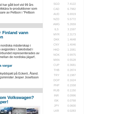
SGD
7.4122
har gått bort vid 99 års
olkkära tv-produktioner som
CAD
6.7982
are av Pettson i ”Pettson
AUD
6.6919
NZD
5.5772
AWG
5.2659
ILS
3.1597
r Finland vann
MYR
2.3173
en
DKK
1.4648
CNY
1.4046
 nordiska mästerskap i
 avgjordes i Jakobstad i
HKD
1.2081
örbundet representerades av
NOK
0.9975
ellan de nordiska jägarf..
MXN
0.5528
CUP
0.3681
a vargar
THB
0.2874
skyddsjakt på Eckerö, Åland.
TRY
0.1987
ngsminister Jesper Josefsson
DOP
0.1624
PHP
0.1558
RUB
0.1150
INR
0.0996
 om Volkswagen?
ISK
0.0768
per!
JPY
0.0600
LKR
0.0283