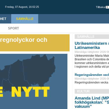
Fredag,
07 Augusti
,
16:02:26
Tillbaka
HET
SAMHÄLLE
SPORT
SAMHÄLLE
 regnolyckor och
Utrikesministern r
Latinamerika
Mänskliga rättigheter 2026-0
Utrikesminister Maria Ma
Brasilien och Colombia d
kommer utrikesministern at
i regionen och delta vid pre
Regeringsärenden veck
Mänskliga rättigheter 2026-0
Regeringsärenden vecka 
KULTUR
Amanda Lind (MP
folkhögskolan: ”Sk
vakuum”