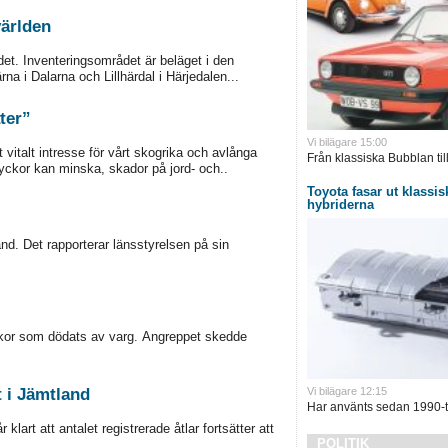
världen
det. Inventeringsområdet är beläget i den
na i Dalarna och Lillhärdal i Härjedalen...
ter”
Vi bilägare 15:00
 vitalt intresse för vårt skogrika och avlånga
Från klassiska Bubblan till
lyckor kan minska, skador på jord- och..
Toyota fasar ut klassisk
hybriderna
d. Det rapporterar länsstyrelsen på sin
ackor som dödats av varg. Angreppet skedde
t i Jämtland
Vi bilägare 12:15
Har använts sedan 1990-ta
lart att antalet registrerade åtlar fortsätter att
POLITIK