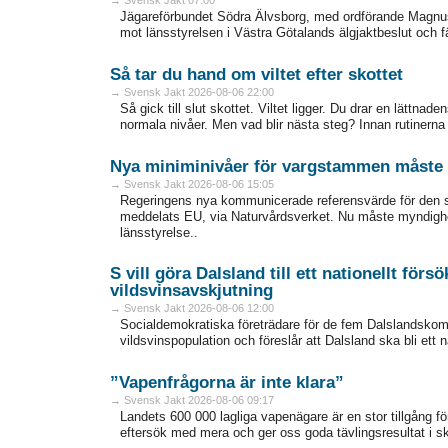
Jägareförbundet Södra Älvsborg, med ordförande Magnus K
mot länsstyrelsen i Västra Götalands älgjaktbeslut och fäl
Så tar du hand om viltet efter skottet
→ Svensk Jakt 2026-08-06 22:00
Så gick till slut skottet. Viltet ligger. Du drar en lättna
normala nivåer. Men vad blir ­nästa steg? Innan rutinerna sit
Nya miniminivåer för vargstammen måste 
→ Svensk Jakt 2026-08-06 15:05
Regeringens nya kommunicerade referensvärde för den 
meddelats EU, via Naturvårdsverket. Nu måste myndighet
länsstyrelse..
S vill göra Dalsland till ett nationellt för
vildsvinsavskjutning
→ Svensk Jakt 2026-08-06 12:00
Socialdemokratiska företrädare för de fem Dalslandskom
vildsvinspopulation och föreslår att Dalsland ska bli ett 
”Vapenfrågorna är inte klara”
→ Svensk Jakt 2026-08-06 09:17
Landets 600 000 lagliga vapenägare är en stor tillgång fö
eftersök med mera och ger oss goda tävlingsresultat i sk