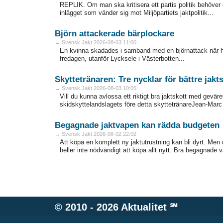
REPLIK. Om man ska kritisera ett partis politik behöver
inlägget som vänder sig mot Miljöpartiets jaktpolitik...
Björn attackerade bärplockare
→ Svensk Jakt 2026-08-03 11:00
En kvinna skadades i samband med en björnattack när h
fredagen, utanför Lycksele i Västerbotten...
Skyttetränaren: Tre nycklar för bättre jakt
→ Svensk Jakt 2026-08-03 10:05
Vill du kunna avlossa ett riktigt bra jaktskott med gevär
skidskyttelandslagets före detta skyttetränareJean-Marc 
Begagnade jaktvapen kan rädda budgeten
→ Svensk Jakt 2026-08-02 22:02
Att köpa en komplett ny jaktutrustning kan bli dyrt. Men de
heller inte nödvändigt att köpa allt nytt. Bra ­begagnade 
© 2010 - 2026
Aktualitet
℠