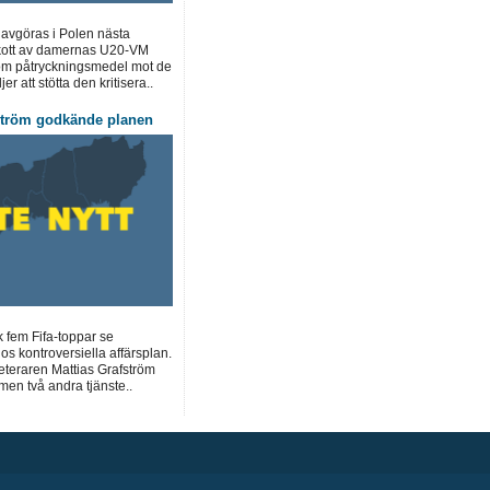
 avgöras i Polen nästa
kott av damernas U20-VM
om påtryckningsmedel mot de
r att stötta den kritisera..
ström godkände planen
k fem Fifa-toppar se
os kontroversiella affärsplan.
teraren Mattias Grafström
men två andra tjänste..