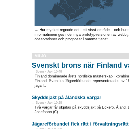
→ Hur mycket regnade det i ett visst område – och hur
informationen ges i den nya prototypversionen av webb
observationer och prognoser i samma tjänst...
MILJÖ
Svenskt brons när Finland 
→ Svensk Jakt 10:48
Finland dominerade årets nordiska mästerskap i kombiner
Finland. Svenska Jägareförbundet representerades av 16
jägarf..
Skyddsjakt på åländska vargar
→ Svensk Jakt 10:28
Två vargar får skjutas på skyddsjakt på Eckerö, Åland. D
Josefsson (C)...
Jägareförbundet fick rätt i förvaltningsrät
→ Svensk Jakt 07:00