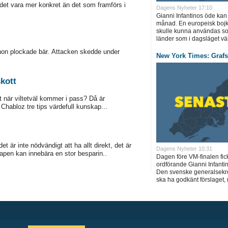
 det vara mer konkret än det som framförs i
Dagens Nyheter 17:10
Gianni Infantinos öde kan
månad. En europeisk boj
skulle kunna användas s
länder som i dagsläget välje
on plockade bär. Attacken skedde under
New York Times: Graf
skott
et när viltetväl kommer i pass? Då är
Chabloz tre tips värdefull kunskap...
t är inte nödvändigt att ha allt direkt, det är
Dagens Nyheter 10:31
vapen kan innebära en stor besparin..
Dagen före VM-finalen fic
ordförande Gianni Infantin
Den svenske generalsekre
ska ha godkänt förslaget, 