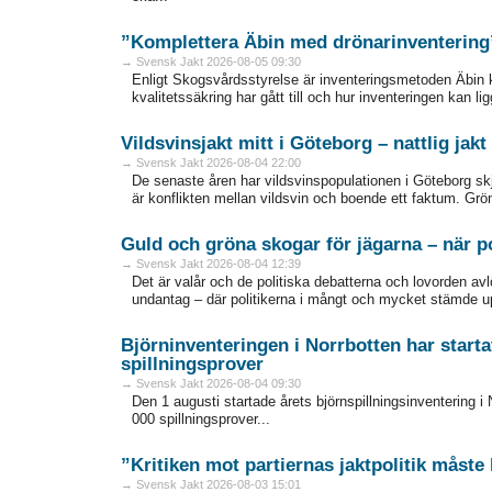
”Komplettera Äbin med drönarinventering
→ Svensk Jakt 2026-08-05 09:30
Enligt Skogsvårdsstyrelse är inventeringsmetoden Äbin 
kvalitetssäkring har gått till och hur inventeringen kan lig
Vildsvinsjakt mitt i Göteborg – nattlig ja
→ Svensk Jakt 2026-08-04 22:00
De senaste åren har vildsvinspopulationen i Göteborg skjut
är konflikten mellan vildsvin och boende ett faktum. Grö
Guld och gröna skogar för jägarna – när po
→ Svensk Jakt 2026-08-04 12:39
Det är valår och de politiska debatterna och lovorden av
undantag – där politikerna i mångt och mycket stämde upp 
Björninventeringen i Norrbotten har starta
spillningsprover
→ Svensk Jakt 2026-08-04 09:30
Den 1 augusti startade årets björnspillningsinventering i 
000 spillningsprover...
”Kritiken mot partiernas jaktpolitik måste
→ Svensk Jakt 2026-08-03 15:01