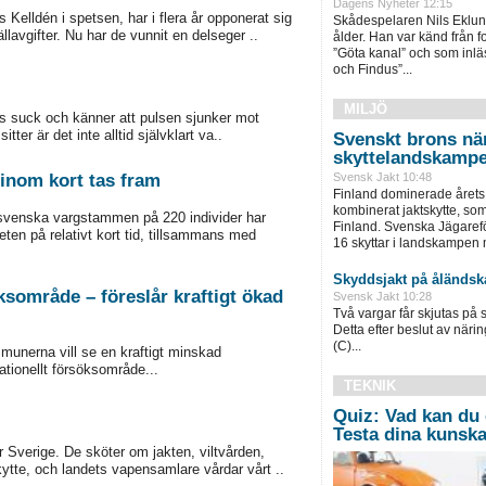
Dagens Nyheter 12:15
elldén i spetsen, har i flera år opponerat sig
Skådespelaren Nils Eklund 
lavgifter. Nu har de vunnit en delseger ..
ålder. Han var känd från f
”Göta kanal” och som inläs
och Findus”...
MILJÖ
dens suck och känner att pulsen sjunker mot
ter är det inte alltid självklart va..
Svenskt brons nä
skyttelandskamp
inom kort tas fram
Svensk Jakt 10:48
Finland dominerade årets
kombinerat jaktskytte, som
svenska vargstammen på 220 individer har
Finland. Svenska Jägaref
en på relativt kort tid, tillsammans med
16 skyttar i landskampen m
Skyddsjakt på åländsk
söksområde – föreslår kraftigt ökad
Svensk Jakt 10:28
Två vargar får skjutas på 
Detta efter beslut av näri
(C)...
munerna vill se en kraftigt minskad
nationellt försöksområde...
TEKNIK
Quiz: Vad kan du
Testa dina kunska
r Sverige. De sköter om jakten, viltvården,
ytte, och landets vapensamlare vårdar vårt ..