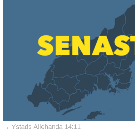
→ Ystads Allehanda 14:11