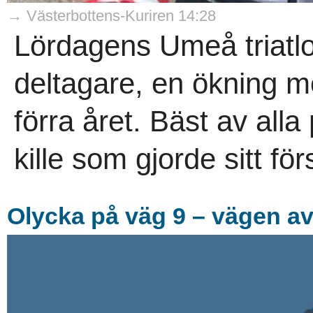
→ Västerbottens-Kuriren 14:28
Lördagens Umeå triatlo
deltagare, en ökning m
förra året. Bäst av all
kille som gjorde sitt för
Olycka på väg 9 – vägen a