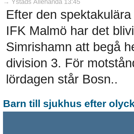
→ Ystads Allehanda 13:45
Efter den spektakulär
IFK Malmö har det blivi
Simrishamn att begå h
division 3. För motstå
lördagen står Bosn..
Barn till sjukhus efter oly