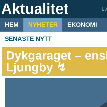
Aktualitet
L
HEM
NYHETER
EKONOMI
SENASTE NYTT
Dykgaraget – enski
Ljungby ↯