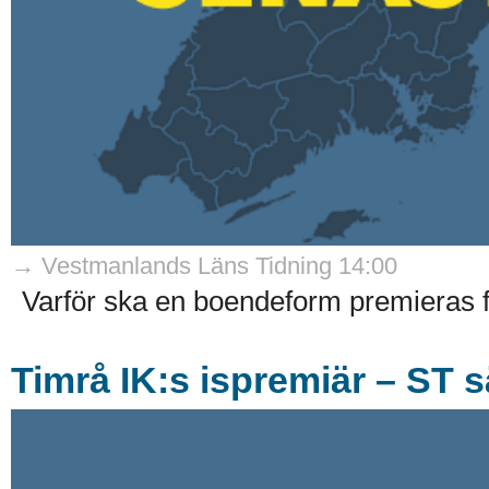
→ Vestmanlands Läns Tidning 14:00
Varför ska en boendeform premieras 
Timrå IK:s ispremiär – ST s