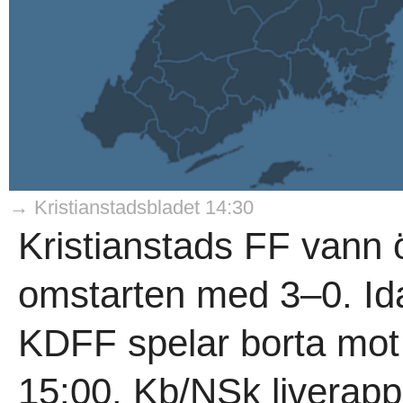
→ Kristianstadsbladet 14:30
Kristianstads FF vann 
omstarten med 3–0. Ida
KDFF spelar borta mot
15:00. Kb/NSk liverapp