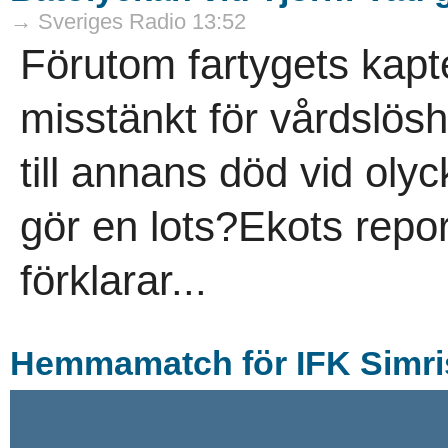
→ Sveriges Radio 13:52
Förutom fartygets kapt
misstänkt för vårdslöshe
till annans död vid oly
gör en lots?Ekots repor
förklarar...
Hemmamatch för IFK Simri