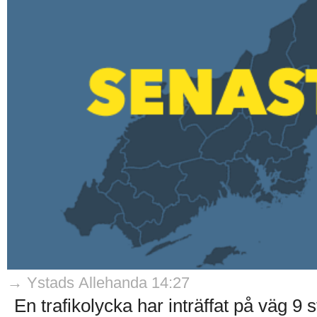
→ Ystads Allehanda 14:27
En trafikolycka har inträffat på väg 9