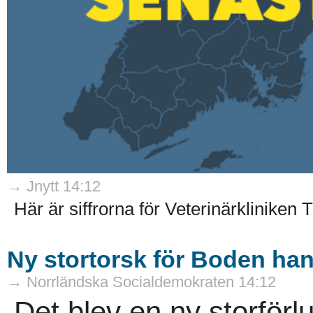
→ Jnytt 14:12
Här är siffrorna för Veterinärkliniken
Ny stortorsk för Boden ha
→ Norrländska Socialdemokraten 14:12
Det blev en ny storförl