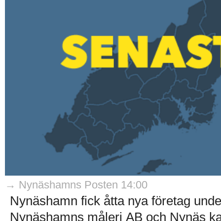
→ Nynäshamns Posten 14:00
Nynäshamn fick åtta nya företag under
Nynäshamns måleri AB och Nynäs kal