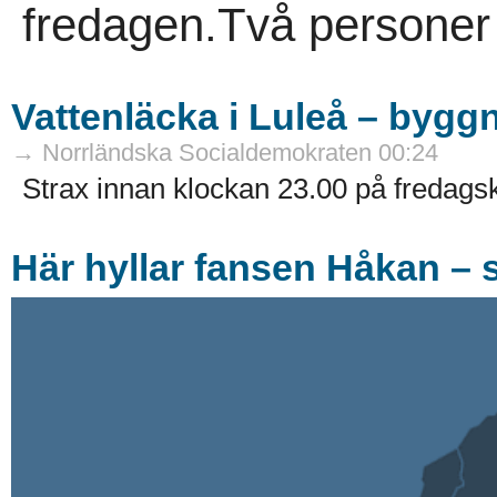
fredagen.Två personer
Vattenläcka i Luleå – byg
→ Norrländska Socialdemokraten 00:24
Strax innan klockan 23.00 på fredags
Här hyllar fansen Håkan – 