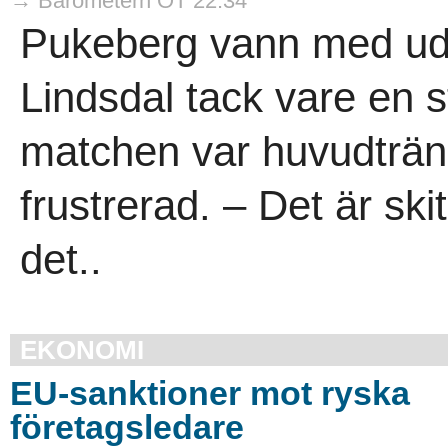
→ Barometern OT 22:34
Pukeberg vann med udd
Lindsdal tack vare en st
matchen var huvudträna
frustrerad. – Det är sk
det..
EKONOMI
EU-sanktioner mot ryska
företagsledare