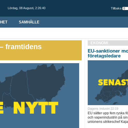
Lördag,
08 Augusti
,
2:26:41
Tillbaka
HET
SAMHÄLLE
EKONOMI
– framtidens
EU-sanktioner mo
företagsledare
Dagens Industri 22:19
EU sätter upp fem ryska f
och vapenindustrin på sin
unionens utrikeschef Kaja 