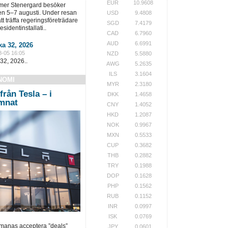
EUR
10.9608
lmer Stenergard besöker
en 5–7 augusti. Under resan
USD
9.4808
t träffa regeringsföreträdare
SGD
7.4179
sidentinstallati..
CAD
6.7960
AUD
6.6991
a 32, 2026
8-05 16:05
NZD
5.5880
32, 2026..
AWG
5.2635
ILS
3.1604
NOMI
MYR
2.3180
från Tesla – i
DKK
1.4658
ämnat
CNY
1.4052
HKD
1.2087
NOK
0.9967
MXN
0.5533
CUP
0.3682
THB
0.2882
TRY
0.1988
DOP
0.1628
PHP
0.1562
RUB
0.1152
INR
0.0997
ISK
0.0769
pmanas acceptera ”deals”
JPY
0.0601