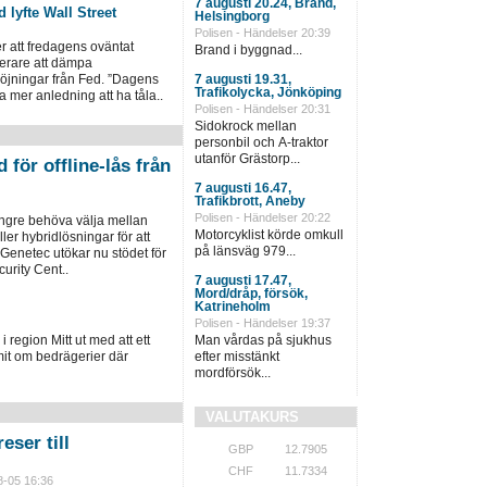
7 augusti 20.24, Brand,
 lyfte Wall Street
Helsingborg
Polisen - Händelser 20:39
ter att fredagens oväntat
Brand i byggnad...
terare att dämpa
öjningar från Fed. ”Dagens
7 augusti 19.31,
Trafikolycka, Jönköping
a mer anledning att ha tåla..
Polisen - Händelser 20:31
Sidokrock mellan
personbil och A-traktor
utanför Grästorp...
 för offline-lås från
7 augusti 16.47,
Trafikbrott, Aneby
Polisen - Händelser 20:22
ängre behöva välja mellan
Motorcyklist körde omkull
ller hybridlösningar för att
på länsväg 979...
 Genetec utökar nu stödet för
urity Cent..
7 augusti 17.47,
Mord/dråp, försök,
Katrineholm
Polisen - Händelser 19:37
i region Mitt ut med att ett
Man vårdas på sjukhus
it om bedrägerier där
efter misstänkt
mordförsök...
VALUTAKURS
eser till
GBP
12.7905
CHF
11.7334
8-05 16:36