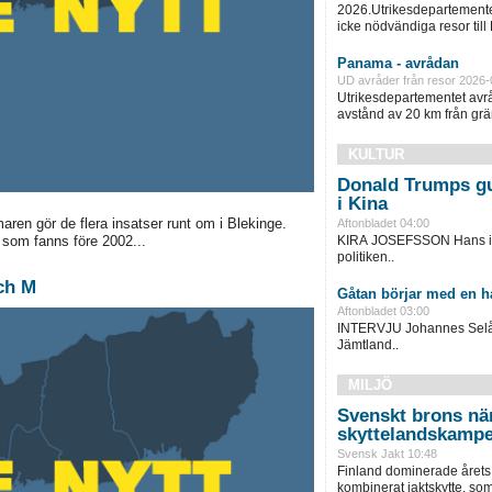
2026.Utrikesdepartementet
icke nödvändiga resor till
Panama - avrådan
UD avråder från resor 2026-
Utrikesdepartementet avråd
avstånd av 20 km från grän
KULTUR
Donald Trumps gul
i Kina
maren gör de flera insatser runt om i Blekinge.
Aftonbladet 04:00
 som fanns före 2002...
KIRA JOSEFSSON Hans inr
politiken..
och M
Gåtan börjar med en h
Aftonbladet 03:00
INTERVJU Johannes Selåke
Jämtland..
MILJÖ
Svenskt brons nä
skyttelandskamp
Svensk Jakt 10:48
Finland dominerade årets
kombinerat jaktskytte, som