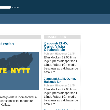
timmar
HÄNDELSER
t ryska
7 augusti 21.45,
Övrigt, Västra
Götalands län
Polisen - Händelser 21:45
Efter klockan 22:00 finns
ingen presstalesperson i
tjänst. Frågor från media
besvaras av vakthavande
befäl i m..
7 augusti 21.45, Övrigt,
Hallands län
Polisen - Händelser 21:45
Efter klockan 22:00 finns
ingen presstalesperson i
tjänst. Frågor från media
öretagsledare inom försvars-
besvaras av vakthavande
 sanktionslista, meddelar
befäl i m..
Kallas...