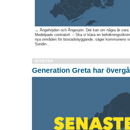
→ Ångehöjden och Ångesjön. Det kan om några år vara 
Medelpads centralort. – Ska vi klara en befolkningsökning
nya områden för bostadsbyggande, säger kommunens nä
Sundin...
NYHETER
Generation Greta har övergåt