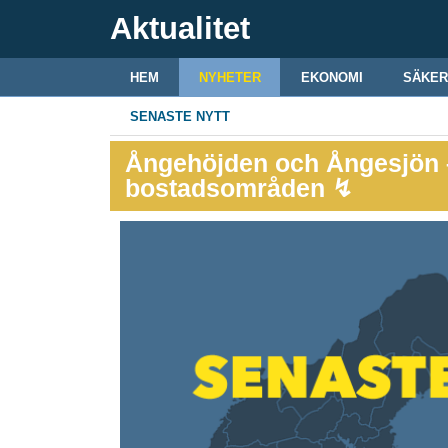
Aktualitet
HEM
NYHETER
EKONOMI
SÄKER
SENASTE NYTT
Ångehöjden och Ångesjön 
bostadsområden ↯