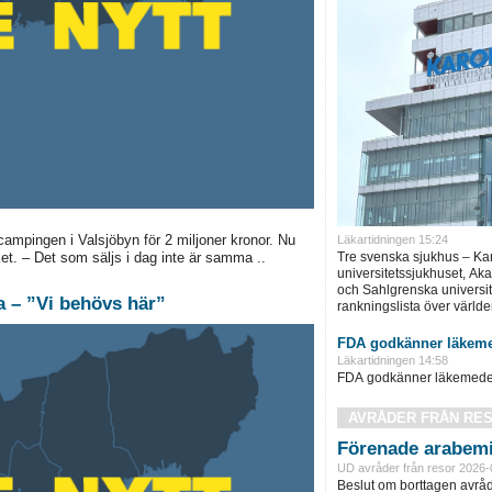
mpingen i Valsjöbyn för 2 miljoner kronor. Nu
Läkartidningen 15:24
Tre svenska sjukhus – Ka
ket. – Det som säljs i dag inte är samma ..
universitetssjukhuset, Ak
och Sahlgrenska universite
na – ”Vi behövs här”
rankningslista över världe
FDA godkänner läkeme
Läkartidningen 14:58
FDA godkänner läkemedel 
AVRÅDER FRÅN RE
Förenade arabemi
UD avråder från resor 2026-
Beslut om borttagen avråd