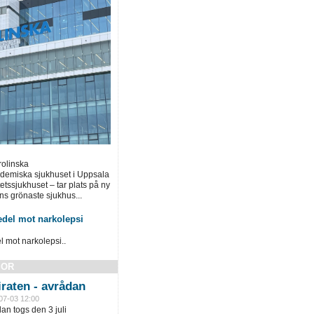
rolinska
ademiska sjukhuset i Uppsala
tssjukhuset – tar plats på ny
ns grönaste sjukhus...
del mot narkolepsi
mot narkolepsi..
SOR
raten - avrådan
07-03 12:00
an togs den 3 juli