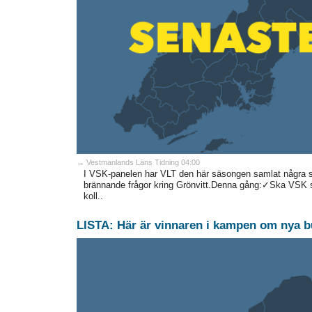
→ Vestmanlands Läns Tidning 04:00
I VSK-panelen har VLT den här säsongen samlat några stor
brännande frågor kring Grönvitt.Denna gång:✓Ska VSK sä
koll..
LISTA: Här är vinnaren i kampen om nya b