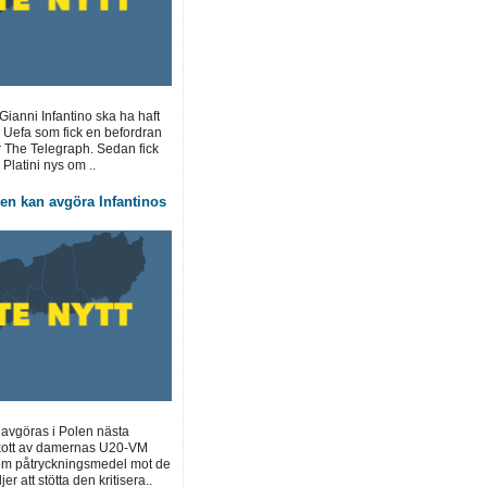
ianni Infantino ska ha haft
 Uefa som fick en befordran
r The Telegraph. Sedan fick
Platini nys om ..
en kan avgöra Infantinos
 avgöras i Polen nästa
kott av damernas U20-VM
om påtryckningsmedel mot de
r att stötta den kritisera..