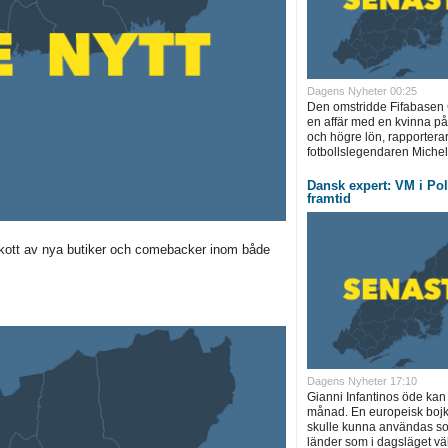
Dagens Nyheter 00:25
Den omstridde Fifabasen G
en affär med en kvinna på
och högre lön, rapportera
fotbollslegendaren Michel 
Dansk expert: VM i Pol
framtid
llskott av nya butiker och comebacker inom både
Dagens Nyheter 17:10
Gianni Infantinos öde kan
månad. En europeisk boj
skulle kunna användas s
länder som i dagsläget välje