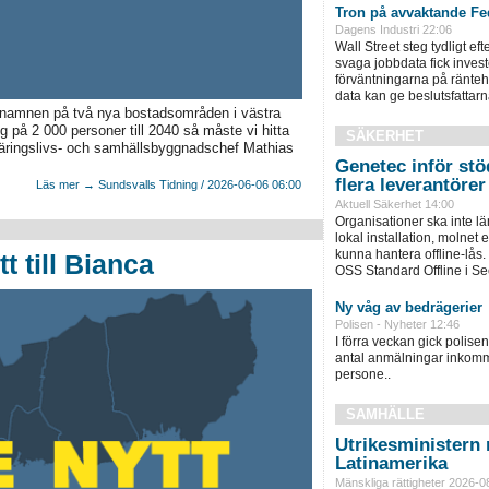
Tron på avvaktande Fed
Dagens Industri 22:06
Wall Street steg tydligt ef
svaga jobbdata fick inves
förväntningarna på ränteh
data kan ge beslutsfattarn
namnen på två nya bostadsområden i västra
 på 2 000 personer till 2040 så måste vi hitta
SÄKERHET
ringslivs- och samhällsbyggnadschef Mathias
Genetec inför stöd
flera leverantörer
Läs mer → Sundsvalls Tidning / 2026-06-06 06:00
Aktuell Säkerhet 14:00
Organisationer ska inte l
lokal installation, molnet e
kunna hantera offline-lås.
t till Bianca
OSS Standard Offline i Sec
Ny våg av bedrägerier
Polisen - Nyheter 12:46
I förra veckan gick polisen 
antal anmälningar inkomm
persone..
SAMHÄLLE
Utrikesministern r
Latinamerika
Mänskliga rättigheter 2026-0