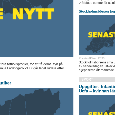
✓Erbjuds pengar för att gå 
Stockholmsbörsen tog 
Privata Affärer 17:35
Stockholmsbörsens små up
a fotbollsprofiler, för att få deras syn på
av handelsdagen. Utveckl
lja Ladefoged?✓Hur går laget vidare efter
oljepriserna återhämtade s
SPORT
utiker
Uppgifter: Infanti
Uefa – kvinnan l