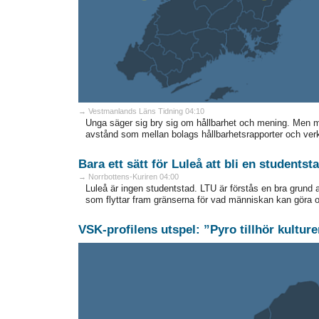
→ Vestmanlands Läns Tidning 04:10
Unga säger sig bry sig om hållbarhet och mening. Men 
avstånd som mellan bolags hållbarhetsrapporter och verkl
Bara ett sätt för Luleå att bli en studentst
→ Norrbottens-Kuriren 04:00
Luleå är ingen studentstad. LTU är förstås en bra grund a
som flyttar fram gränserna för vad människan kan göra oc
VSK-profilens utspel: ”Pyro tillhör kultur