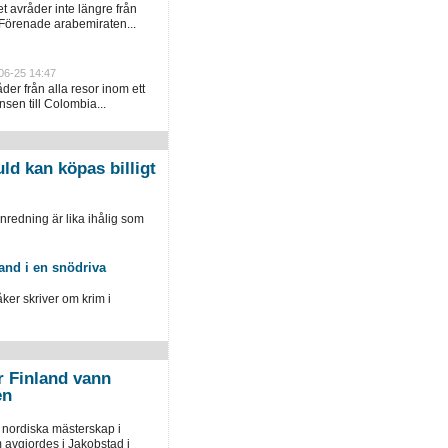
 avråder inte längre från
 Förenade arabemiraten...
06-25 14:47
er från alla resor inom ett
sen till Colombia...
d kan köpas billigt
edning är lika ihålig som
and i en snödriva
r skriver om krim i
r Finland vann
en
 nordiska mästerskap i
 avgjordes i Jakobstad i