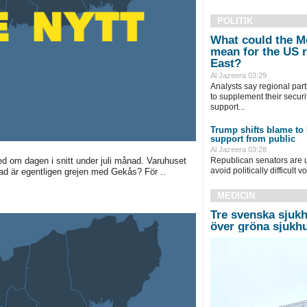
POLITIK
What could the M
mean for the US r
East?
Al Jazeera 03:29
Analysts say regional part
to supplement their securi
support...
Trump shifts blame to
support from public
Al Jazeera 03:28
ed om dagen i snitt under juli månad. Varuhuset
Republican senators are 
avoid politically difficult vo
vad är egentligen grejen med Gekås? För ..
MEDICIN
Tre svenska sjukh
över gröna sjukh