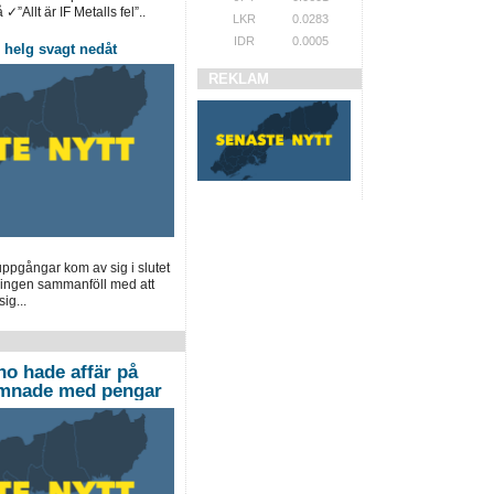
✓”Allt är IF Metalls fel”..
LKR
0.0283
IDR
0.0005
helg svagt nedåt
REKLAM
pgångar kom av sig i slutet
ingen sammanföll med att
ig...
no hade affär på
ämnade med pengar