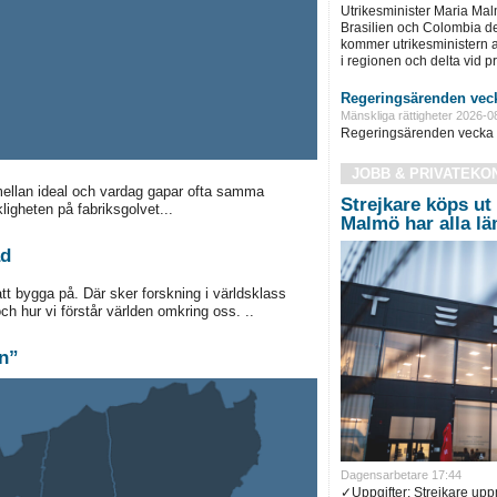
Utrikesminister Maria Ma
Brasilien och Colombia d
kommer utrikesministern at
i regionen och delta vid pre
Regeringsärenden veck
Mänskliga rättigheter 2026-0
Regeringsärenden vecka 
JOBB & PRIVATEKO
mellan ideal och vardag gapar ofta samma
Strejkare köps ut 
igheten på fabriksgolvet...
Malmö har alla l
ad
tt bygga på. Där sker forskning i världsklass
h hur vi förstår världen omkring oss. ..
en”
Dagensarbetare 17:44
✓Uppgifter: Strejkare up