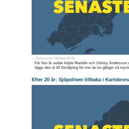
→ Östersunds Tidningar 04:00
För fem år sedan köpte Marielle och Johnny Andersson ca
läggs den ut till försäljning för mer än tio gånger så myc
Efter 20 år: Sjöpolisen tillbaka i Karlskro