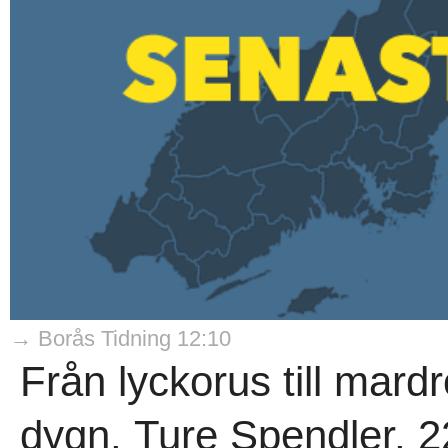
→ Borås Tidning 12:10
Från lyckorus till mard
dygn. Ture Spendler, 22