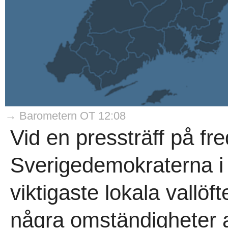
→ Barometern OT 12:08
Vid en pressträff på f
Sverigedemokraterna 
viktigaste lokala vallö
några omständigheter at