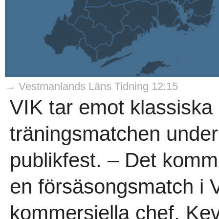
→ Vestmanlands Läns Tidning 12:15
VIK tar emot klassiska 
träningsmatchen under
publikfest. – Det komme
en försäsongsmatch i V
kommersiella chef, Kevi