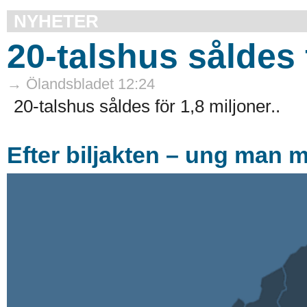
NYHETER
20-talshus såldes 
→ Ölandsbladet 12:24
20-talshus såldes för 1,8 miljoner..
Efter biljakten – ung man m