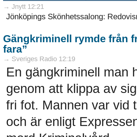
→ Jnytt 12:21
Jönköpings Skönhetssalong: Redovisn
Gängkriminell rymde från f
fara”
→ Sveriges Radio 12:19
En gängkriminell man h
genom att klippa av sig
fri fot. Mannen var vid til
och är enligt Expresse