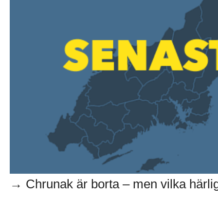
→ Chrunak är borta – men vilka härlig