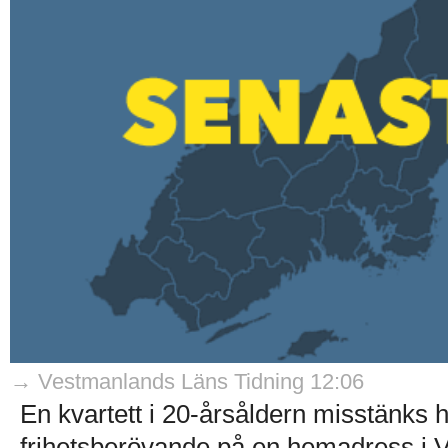
→ Vestmanlands Läns Tidning 12:06
En kvartett i 20-årsåldern misstänks h
frihetsberövande på en hemadress i V