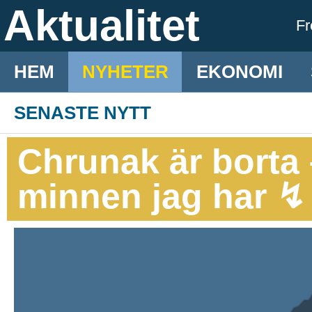
Aktualitet
F
HEM
NYHETER
EKONOMI
SENASTE NYTT
Chrunak är borta 
minnen jag har ↯