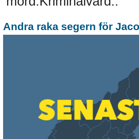
mord.Kriminalvård..
Andra raka segern för Jac