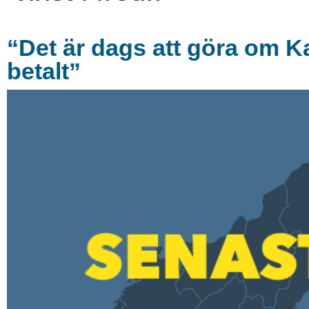
“Det är dags att göra om Ka
betalt”