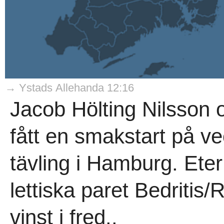
→ Ystads Allehanda 12:16
Jacob Hölting Nilsson
fått en smakstart på v
tävling i Hamburg. Eter
lettiska paret Bedritis
vinst i fred..