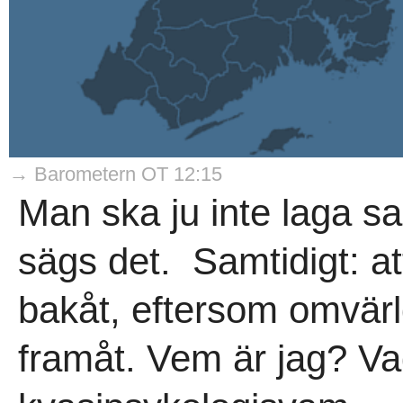
→ Barometern OT 12:15
Man ska ju inte laga sa
sägs det. Samtidigt: att
bakåt, eftersom omvärld
framåt. Vem är jag? Vad