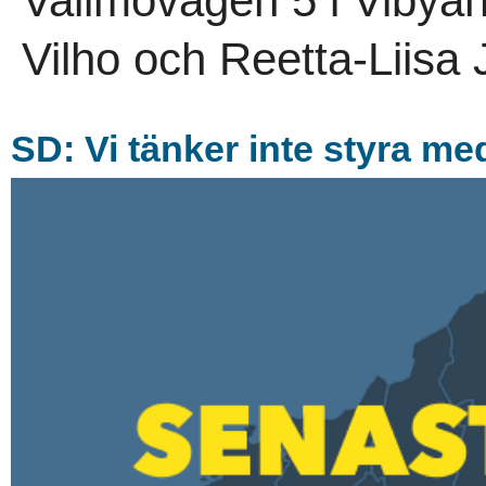
Vallmovägen 5 i Vibyäng
Vilho och Reetta-Liisa
SD: Vi tänker inte styra m