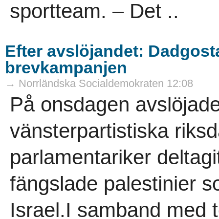
sportteam. – Det ..
Efter avslöjandet: Dadgosta
brevkampanjen
→ Norrländska Socialdemokraten 12:08
På onsdagen avslöjade
vänsterpartistiska rik
parlamentariker deltagit
fängslade palestinier s
Israel.I samband med t