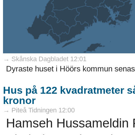
→ Skånska Dagbladet 12:01
Dyraste huset i Höörs kommun senaste
Hus på 122 kvadratmeter sål
kronor
→ Piteå Tidningen 12:00
Hamseh Hussameldin Fa