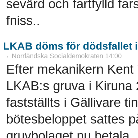
sevärd och fartfylld f
fniss..
LKAB döms för dödsfallet 
→ Norrländska Socialdemokraten 14:00
Efter mekanikern Kent 
LKAB:s gruva i Kiruna
fastställts i Gällivare t
bötesbeloppet sattes på
gruvbolaget nu betala .