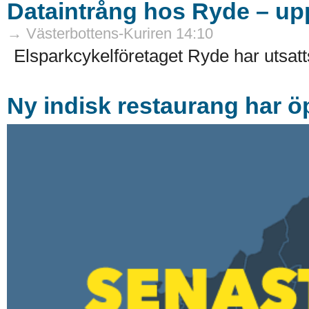
Dataintrång hos Ryde – upp
→ Västerbottens-Kuriren 14:10
Elsparkcykelföretaget Ryde har utsatts 
Ny indisk restaurang har 