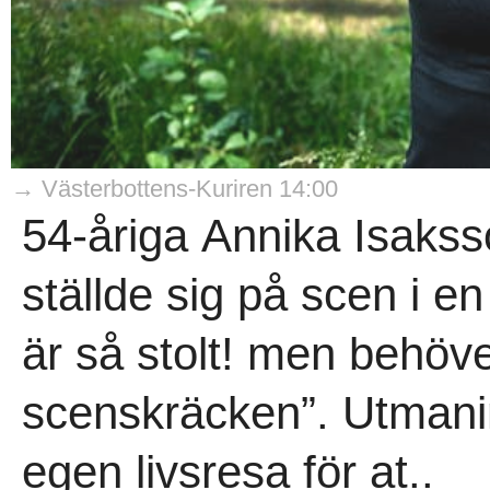
→ Västerbottens-Kuriren 14:00
54-åriga Annika Isakss
ställde sig på scen i en
är så stolt! men behöv
scenskräcken”. Utmani
egen livsresa för at..