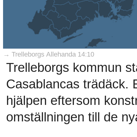
→ Trelleborgs Allehanda 14:10
Trelleborgs kommun stå
Casablancas trädäck.
hjälpen eftersom konst
omställningen till de n