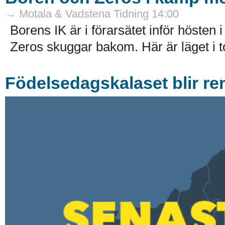
→ Motala & Vadstena Tidning 14:00
Borens IK är i förarsätet inför höste
Zeros skuggar bakom. Här är läget i t
Födelsedagskalaset blir re