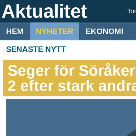
Aktualitet
To
HEM
NYHETER
EKONOMI
SENASTE NYTT
Seger för Söråke
2 efter stark andr