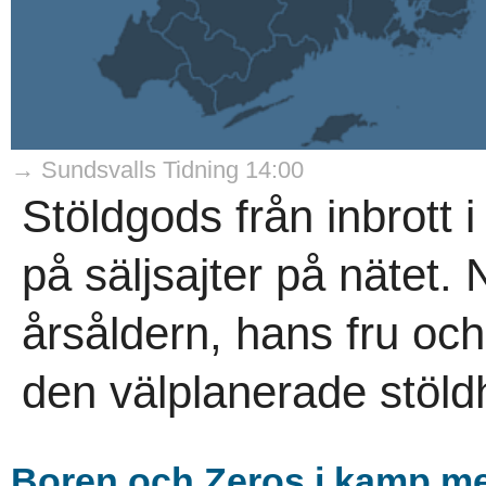
→ Sundsvalls Tidning 14:00
Stöldgods från inbrot
på säljsajter på nätet.
årsåldern, hans fru o
den välplanerade stöld
Boren och Zeros i kamp med