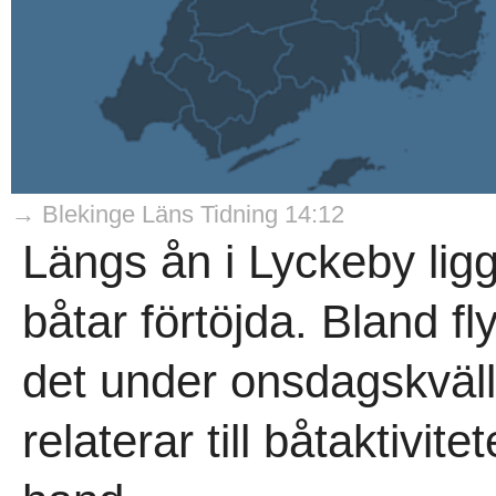
→ Blekinge Läns Tidning 14:12
Längs ån i Lyckeby ligg
båtar förtöjda. Bland fl
det under onsdagskväl
relaterar till båtaktivit