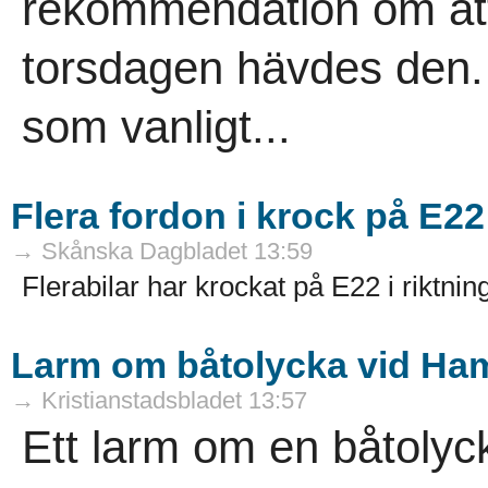
rekommendation om att
torsdagen hävdes den.
som vanligt...
Flera fordon i krock på E22
→ Skånska Dagbladet 13:59
Flerabilar har krockat på E22 i riktni
Larm om båtolycka vid Ha
→ Kristianstadsbladet 13:57
Ett larm om en båtolyc