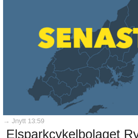
→ Jnytt 13:59
Elsparkcykelbolaget Ry