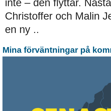
inte – den flyttar. Näst
Christoffer och Malin 
en ny ..
Mina förväntningar på ko