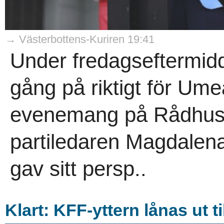
→ Västerbottens-Kuriren 19:41
Under fredagseftermidd
gång på riktigt för Um
evenemang på Rådhusto
partiledaren Magdalen
gav sitt persp..
Klart: KFF-yttern lånas ut ti