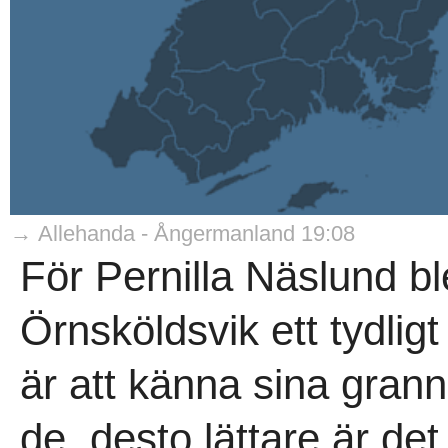
→ Allehanda - Ångermanland 19:08
För Pernilla Näslund bl
Örnsköldsvik ett tydligt
är att känna sina gran
de, desto lättare är det