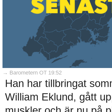
→ Barometern OT 19:52
Han har tillbringat s
William Eklund, gått up
muskler och är nu på pl