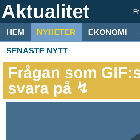
Aktualitet
F
HEM
NYHETER
EKONOMI
SENASTE NYTT
Frågan som GIF:s
svara på ↯