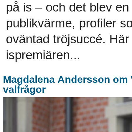
på is – och det blev e
publikvärme, profiler s
oväntad tröjsuccé. Här 
ispremiären...
Magdalena Andersson om V
valfrågor