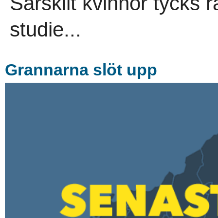
Särskilt kvinnor tycks rå
studie...
Grannarna slöt upp