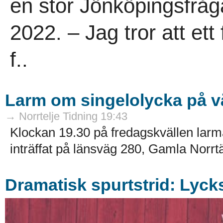
en stor Jönköpingsfråg
2022. – Jag tror att et
f..
Larm om singelolycka på v
→ Norrtelje Tidning 19:43
Klockan 19.30 på fredagskvällen larm
inträffat på länsväg 280, Gamla Norr
Dramatisk spurtstrid: Lycks