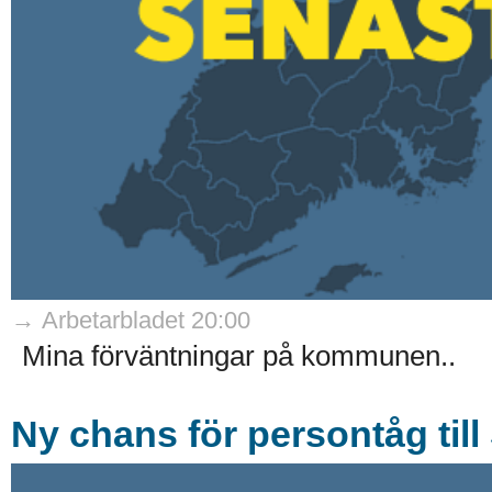
→ Arbetarbladet 20:00
Mina förväntningar på kommunen..
Ny chans för persontåg till 