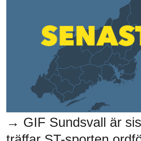
→ GIF Sundsvall är sist
träffar ST-sporten ord