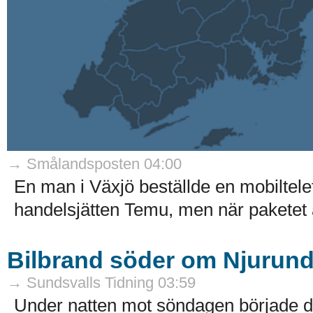
→ Smålandsposten 04:00
En man i Växjö beställde en mobiltelef
handelsjätten Temu, men när paketet a
Bilbrand söder om Njurun
→ Sundsvalls Tidning 03:59
Under natten mot söndagen började det