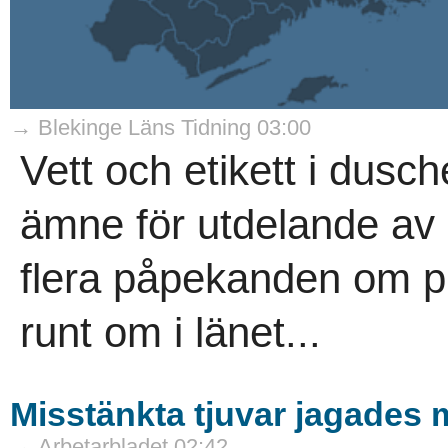
→ Blekinge Läns Tidning 03:00
Vett och etikett i dusc
ämne för utdelande av D
flera påpekanden om p
runt om i länet...
Misstänkta tjuvar jagades 
→ Arbetarbladet 02:42