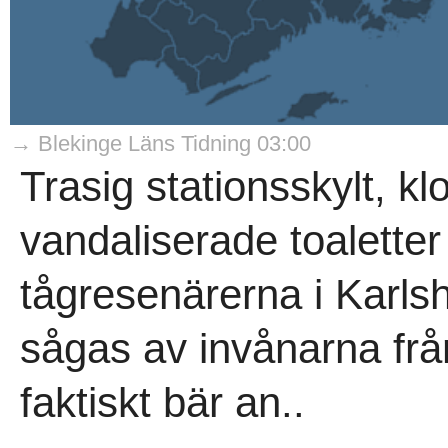
→ Blekinge Läns Tidning 03:00
Trasig stationsskylt, k
vandaliserade toalette
tågresenärerna i Karl
sågas av invånarna frå
faktiskt bär an..