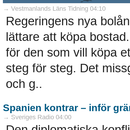
→ Vestmanlands Läns Tidning 04:10
Regeringens nya bolån
lättare att köpa bostad
för den som vill köpa e
steg för steg. Det miss
och g..
Spanien kontrar – inför grä
→ Sveriges Radio 04:00
Den diplomatiska konfli