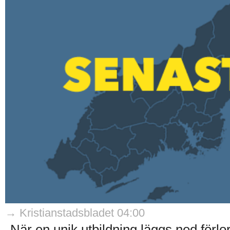
→ Kristianstadsbladet 04:00
När en unik utbildning läggs ned förlor