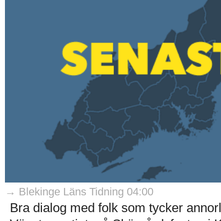
→ Blekinge Läns Tidning 04:00
Bra dialog med folk som tycker annorl