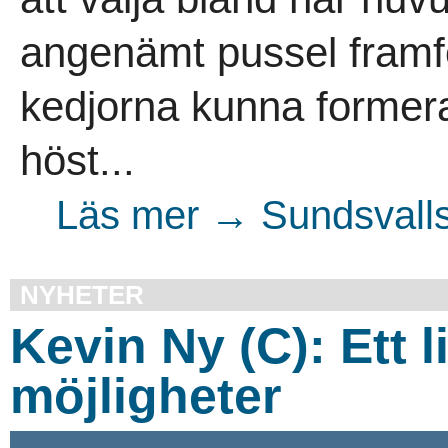
angenämt pussel framfö
kedjorna kunna formera
höst...
Läs mer → Sundsvalls
NYHETER
Kevin Ny (C): Ett l
möjligheter