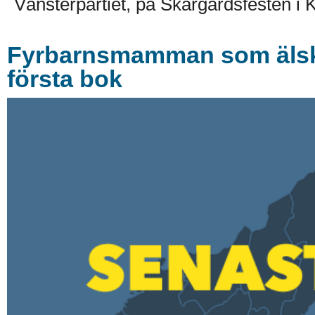
Vänsterpartiet, på Skärgårdsfesten i K
Fyrbarnsmamman som älskar
första bok