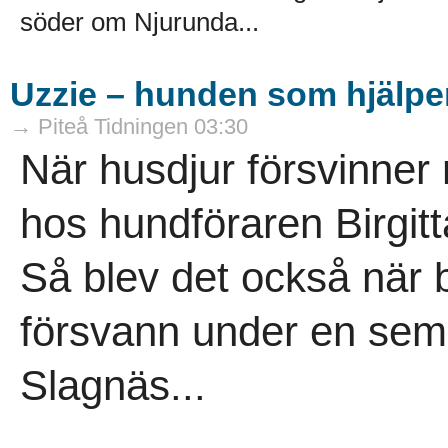
söder om Njurunda...
Uzzie – hunden som hjälper
→ Piteå Tidningen 03:30
När husdjur försvinner r
hos hundföraren Birgitt
Så blev det också när 
försvann under en seme
Slagnäs...