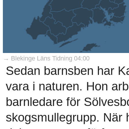
→ Blekinge Läns Tidning 04:00
Sedan barnsben har Ka
vara i naturen. Hon ar
barnledare för Sölves
skogsmullegrupp. När 