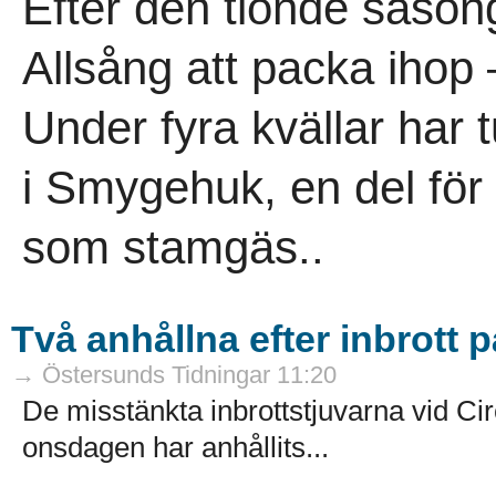
Efter den tionde säson
Allsång att packa ihop
Under fyra kvällar har 
i Smygehuk, en del för
som stamgäs..
Två anhållna efter inbrott
→ Östersunds Tidningar 11:20
De misstänkta inbrottstjuvarna vid Ci
onsdagen har anhållits...