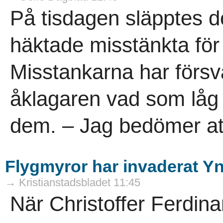
På tisdagen släpptes d
häktade misstänkta för 
Misstankarna har försv
åklagaren vad som låg 
dem. – Jag bedömer att
Flygmyror har invaderat Yng
→ Kristianstadsbladet 11:45
När Christoffer Ferdin