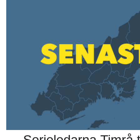
→ Serieledarna Timrå 