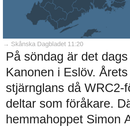
→ Skånska Dagbladet 11:20
På söndag är det dags f
Kanonen i Eslöv. Årets
stjärnglans då WRC2-f
deltar som föråkare. 
hemmahoppet Simon A