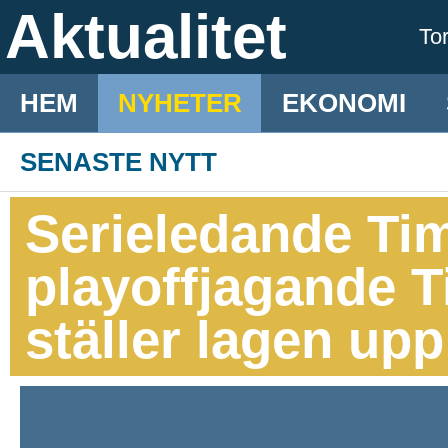
Aktualitet
To
HEM
NYHETER
EKONOMI
SENASTE NYTT
Serieledande Ti
playoffjagande T
ställer lagen up