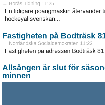
→ Borås Tidning 11:25
En tidigare poängmaskin återvänder til
hockeyallsvenskan...
Fastigheten på Bodträsk 81 
→ Norrländska Socialdemokraten 11:23
Fastigheten på adressen Bodträsk 81 i 
Allsången är slut för säso
minnen