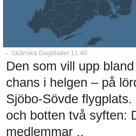
→ Skånska Dagbladet 11:40
Den som vill upp bland
chans i helgen – på lö
Sjöbo-Sövde flygplats
och botten två syften: D
medlemmar ..