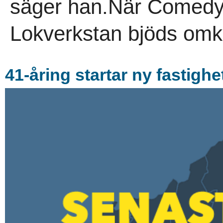
säger han.När Comedy
Lokverkstan bjöds omkr
41-åring startar ny fastighe