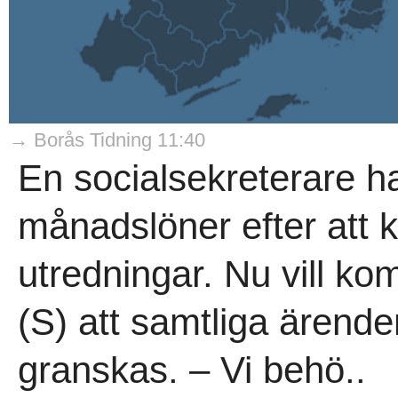
→ Borås Tidning 11:40
En socialsekreterare ha
månadslöner efter att 
utredningar. Nu vill k
(S) att samtliga ärend
granskas. – Vi behö..