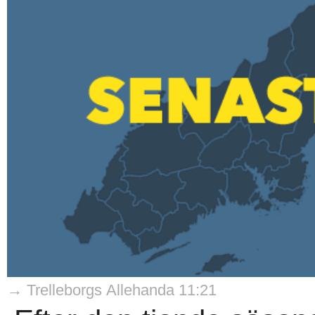
→ Trelleborgs Allehanda 11:21