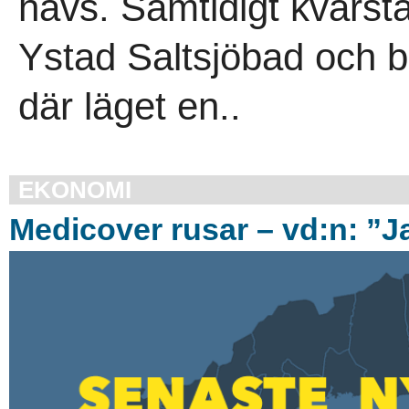
havs. Samtidigt kvarst
Ystad Saltsjöbad och 
där läget en..
EKONOMI
Medicover rusar – vd:n: ”Ja