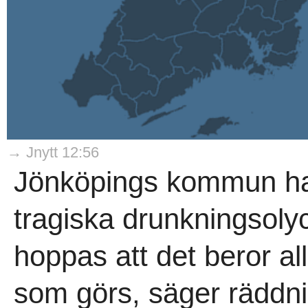
→ Jnytt 12:56
Jönköpings kommun har 
tragiska drunkningsoly
hoppas att det beror al
som görs, säger räddn