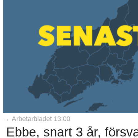
→ Arbetarbladet 13:00
Ebbe, snart 3 år, försv