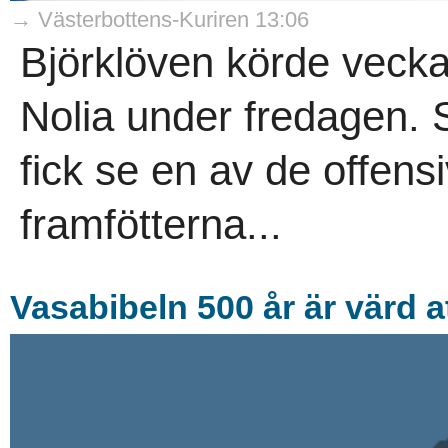
→ Västerbottens-Kuriren 13:06
Björklöven körde vecka
Nolia under fredagen. 
fick se en av de offens
framfötterna...
Vasabibeln 500 år är värd at