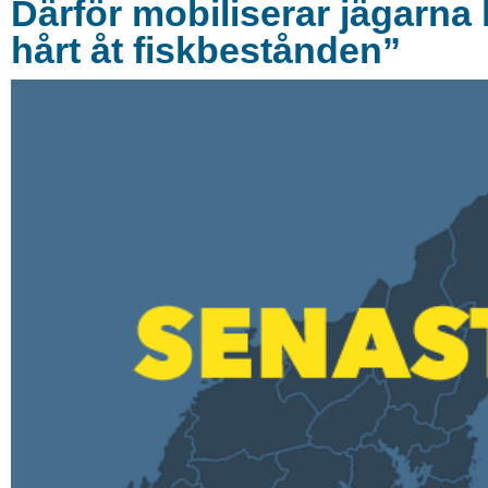
Därför mobiliserar jägarna
hårt åt fiskbestånden”