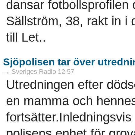
dansar fotbollsprofilen
Sällström, 38, rakt in 
till Let..
Sjöpolisen tar över utredn
→ Sveriges Radio 12:57
Utredningen efter döds
en mamma och hennes 
fortsätter.Inledningsvi
polisens enhet för grov