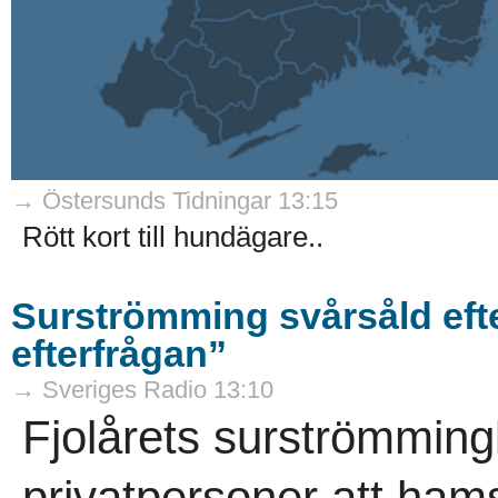
→ Östersunds Tidningar 13:15
Rött kort till hundägare..
Surströmming svårsåld efte
efterfrågan”
→ Sveriges Radio 13:10
Fjolårets surströmmingb
privatpersoner att hams