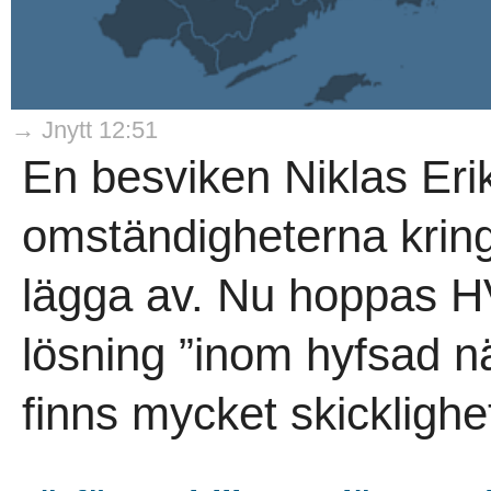
→ Jnytt 12:51
En besviken Niklas Erik
omständigheterna kring
lägga av. Nu hoppas H
lösning ”inom hyfsad nä
finns mycket skicklighet