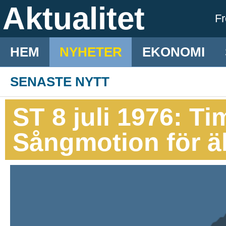
Aktualitet
F
HEM
NYHETER
EKONOMI
SENASTE NYTT
ST 8 juli 1976: T
Sångmotion för ä