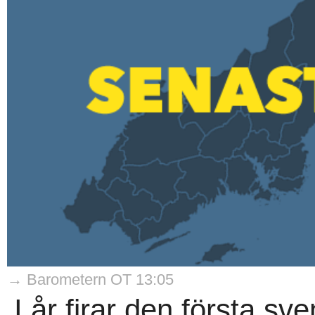
→ Barometern OT 13:05
I år firar den första s