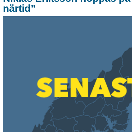
närtid”