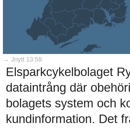
→ Jnytt 13:59
Elsparkcykelbolaget Ry
dataintrång där obehörig 
bolagets system och ko
kundinformation. Det f