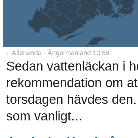
→ Allehanda - Ångermanland 13:59
Sedan vattenläckan i h
rekommendation om att
torsdagen hävdes den.
som vanligt...