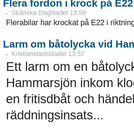
Flera fordon i krock på E22
→ Skånska Dagbladet 13:59
Flerabilar har krockat på E22 i riktni
Larm om båtolycka vid Ha
→ Kristianstadsbladet 13:57
Ett larm om en båtolyc
Hammarsjön inkom kloc
en fritisdbåt och händ
räddningsinsats...