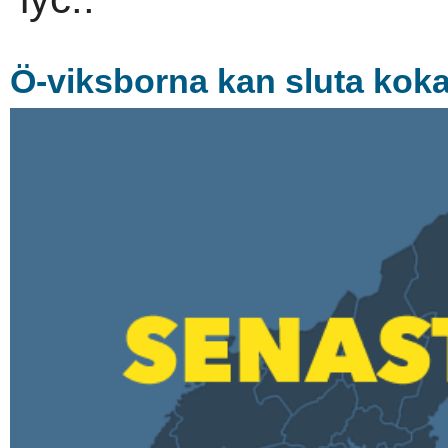
Ö-viksborna kan sluta koka