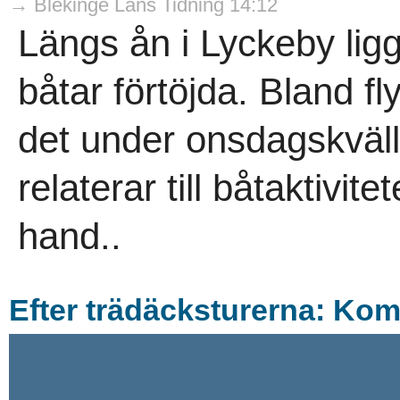
→ Blekinge Läns Tidning 14:12
Längs ån i Lyckeby ligg
båtar förtöjda. Bland fl
det under onsdagskväl
relaterar till båtaktivit
hand..
Efter trädäcksturerna: Kom