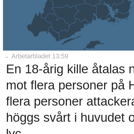
→ Arbetarbladet 13:59
En 18-årig kille åtalas 
mot flera personer på 
flera personer attacke
höggs svårt i huvudet 
lyc..