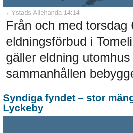
→ Ystads Allehanda 14:14
Från och med torsdag 6
eldningsförbud i Tomel
gäller eldning utomhus
sammanhållen bebygge
Syndiga fyndet – stor män
Lyckeby