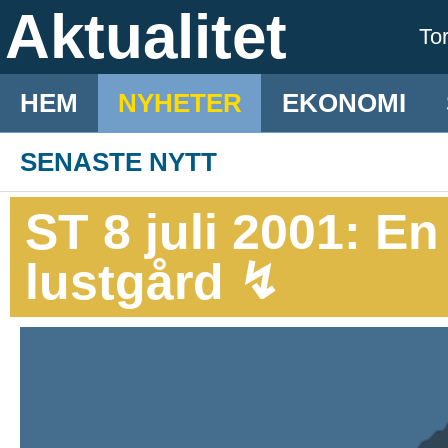
Aktualitet
To
HEM
NYHETER
EKONOMI
SENASTE NYTT
ST 8 juli 2001: E
lustgård ↯