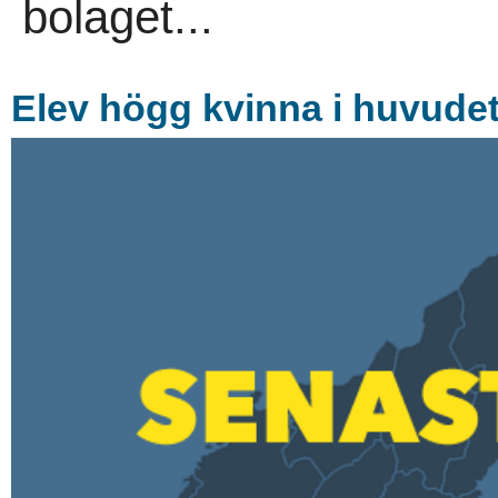
bolaget...
Elev högg kvinna i huvude