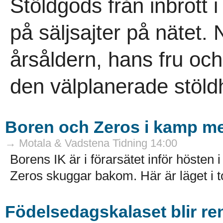
Stöldgods från inbrot
på säljsajter på nätet.
årsåldern, hans fru o
den välplanerade stöld
Boren och Zeros i kamp med
→ Motala & Vadstena Tidning 14:00
Borens IK är i förarsätet inför höste
Zeros skuggar bakom. Här är läget i t
Födelsedagskalaset blir re