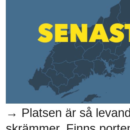
→ Platsen är så levand
skrämmer. Finns porten 