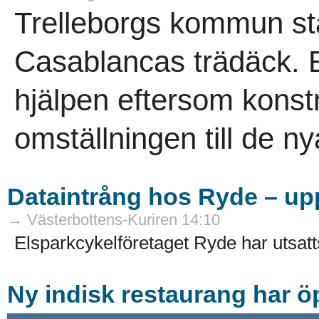
Trelleborgs kommun stå
Casablancas trädäck.
hjälpen eftersom konst
omställningen till de n
Dataintrång hos Ryde – upp
→ Västerbottens-Kuriren 14:10
Elsparkcykelföretaget Ryde har utsatts 
Ny indisk restaurang har 