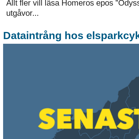
Allt fler vill läsa Homeros epos ”Ody
utgåvor...
Dataintrång hos elsparkcyk