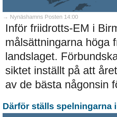
→ Nynäshamns Posten 14:00
Inför friidrotts-EM i B
målsättningarna höga f
landslaget. Förbundska
siktet inställt på att år
av de bästa någonsin fö
Därför ställs spelningarna 