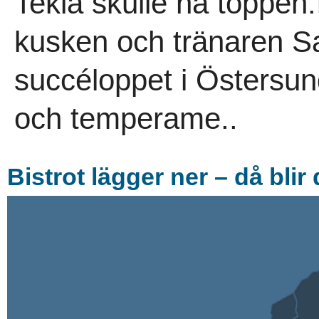
Tekla skulle nå toppen.
kusken och tränaren S
succéloppet i Östersun
och temperame..
Bistrot lägger ner – då bli