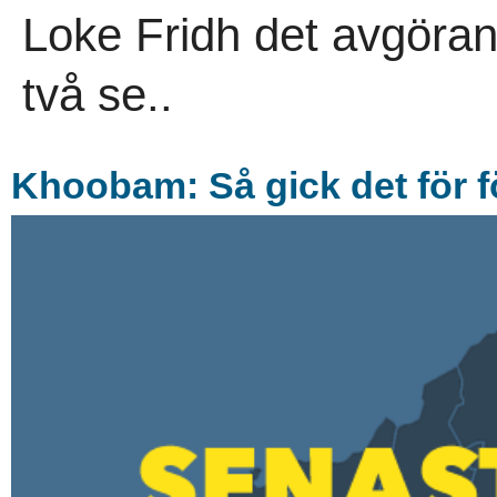
Loke Fridh det avgöran
två se..
Khoobam: Så gick det för f