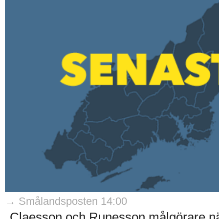
→ Smålandsposten 14:00
Claesson och Runesson målgörare nä