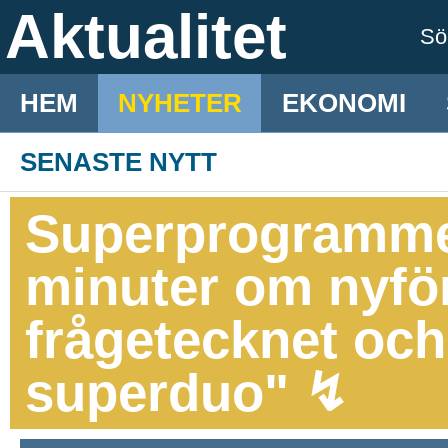
Aktualitet
S
HEM
NYHETER
EKONOMI
SENASTE NYTT
Superprogramme
minuter om nyfö
frågetecknet och
superduo" ↯