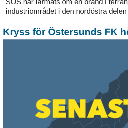
SOS har larmats om en brand i terrän
industriområdet i den nordöstra delen 
Kryss för Östersunds FK 