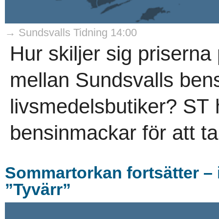
→ Sundsvalls Tidning 14:00
Hur skiljer sig prisern
mellan Sundsvalls ben
livsmedelsbutiker? ST h
bensinmackar för att ta
Sommartorkan fortsätter – i
”Tyvärr”