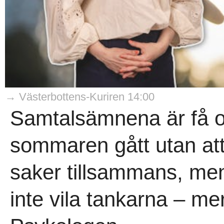
→ Västerbottens-Kuriren 14:00
Samtalsämnena är få oc
sommaren gått utan att 
saker tillsammans, men
inte vila tankarna – mer