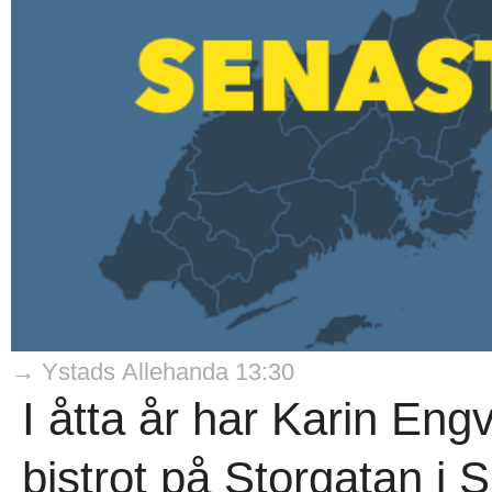
→ Ystads Allehanda 13:30
I åtta år har Karin Engv
bistrot på Storgatan i