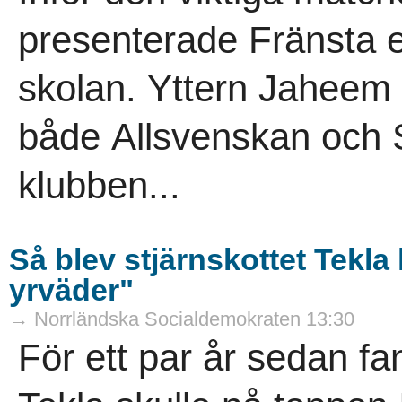
presenterade Fränsta 
skolan. Yttern Jaheem 
både Allsvenskan och S
klubben...
Så blev stjärnskottet Tekla 
yrväder"
→ Norrländska Socialdemokraten 13:30
För ett par år sedan fa