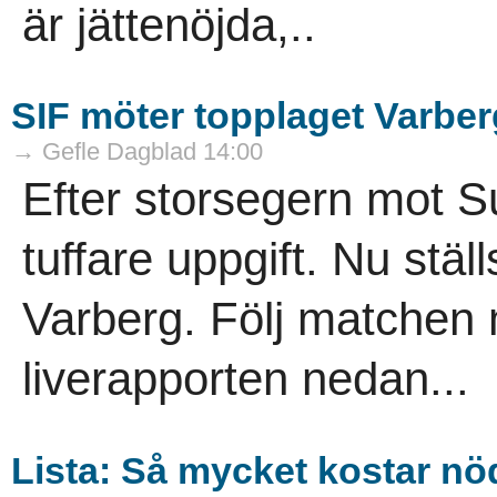
är jättenöjda,..
SIF möter topplaget Varber
→ Gefle Dagblad 14:00
Efter storsegern mot S
tuffare uppgift. Nu stä
Varberg. Följ matchen m
liverapporten nedan...
Lista: Så mycket kostar n