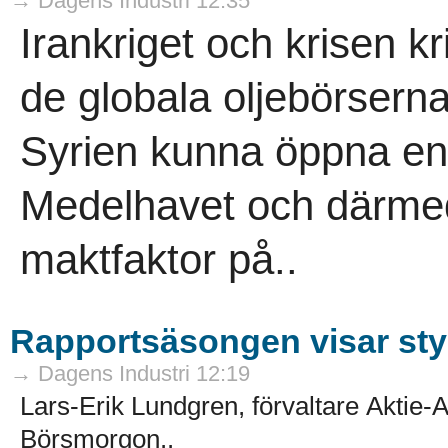
→ Dagens Industri 12:35
Irankriget och krisen 
de globala oljebörsern
Syrien kunna öppna en ol
Medelhavet och därmed
maktfaktor på..
Rapportsäsongen visar styr
→ Dagens Industri 12:19
Lars-Erik Lundgren, förvaltare Aktie-
Börsmorgon..