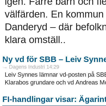
igen. Färre barn och fl
välfärden. En kommun s
Danderyd – där befolk
klara omställ..
Ny vd för SBB – Leiv Synn
→ Dagens Industri 14:29
Leiv Synnes lämnar vd-posten på SB
Klarabos grundare och vd Andreas Mor
FI-handlingar visar: Ägarin