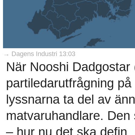
→ Dagens Industri 13:03
När Nooshi Dadgostar 
partiledarutfrågning 
lyssnarna ta del av än
matvaruhandlare. Den s
– hur nu det ska defin..