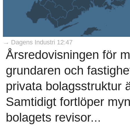
→ Dagens Industri 12:47
Årsredovisningen för 
grundaren och fastighets
privata bolagsstruktur 
Samtidigt fortlöper my
bolagets revisor...