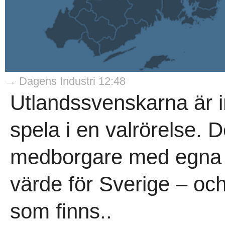
→ Dagens Industri 12:48
Utlandssvenskarna är int
spela i en valrörelse. 
medborgare med egna in
värde för Sverige – och 
som finns..