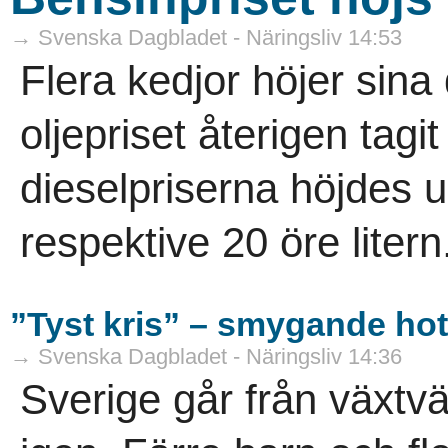
→ Svenska Dagbladet - Näringsliv 14:53
Flera kedjor höjer sina 
oljepriset återigen tagi
dieselpriserna höjdes
respektive 20 öre litern.
”Tyst kris” – smygande ho
→ Svenska Dagbladet - Näringsliv 14:36
Sverige går från växtvä