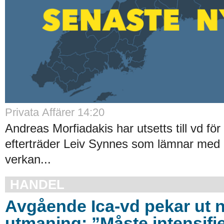
Privata Affärer 14:20
Andreas Morfiadakis har utsetts till vd f
efterträder Leiv Synnes som lämnar med
verkan...
HANDEL
Avgående Ica-vd pekar ut n
utmaning: ”Måste intensifi