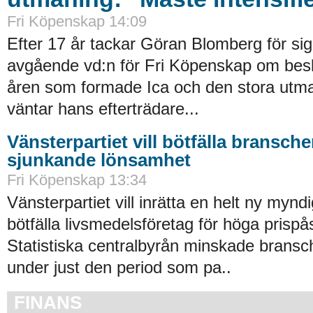
Fri Köpenskap 14:09
Efter 17 år tackar Göran Blomberg för sig
avgående vd:n för Fri Köpenskap om besl
åren som formade Ica och den stora ut
väntar hans efterträdare...
Vänsterpartiet vill bötfälla bransche
sjunkande lönsamhet
Fri Köpenskap 13:34
Vänsterpartiet vill inrätta en helt ny mynd
bötfälla livsmedelsföretag för höga prispås
Statistiska centralbyrån minskade brans
under just den period som pa..
FINANS