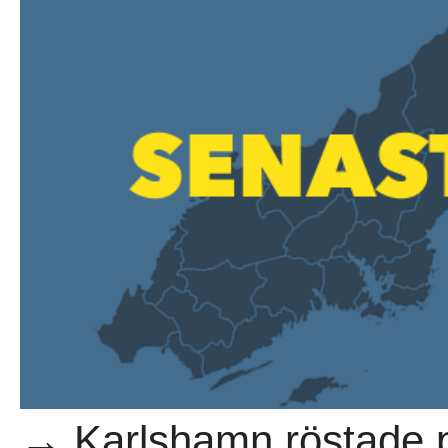
→ Karlshamn röstade på