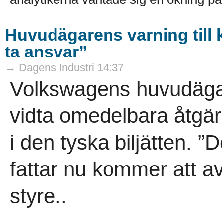
Huvudägarens varning till k
ta ansvar”
→ Dagens Industri 14:37
Volkswagens huvudäga
vidta omedelbara åtgärd
i den tyska biljätten.
fattar nu kommer att av
styre..