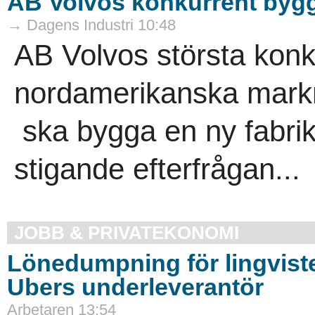
AB Volvos konkurrent bygg
→ Dagens Industri 10:48
AB Volvos största konk
nordamerikanska mark
ska bygga en ny fabrik
stigande efterfrågan...
JOBB & PRIVATEKONOMI
Lönedumpning för lingvist
Ubers underleverantör
Arbetaren 13:54