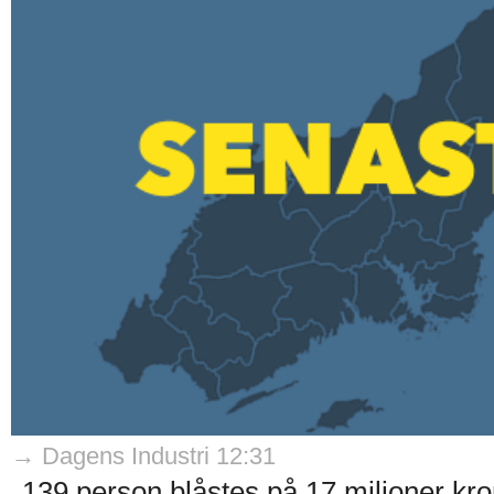
→ Dagens Industri 12:31
139 person blåstes på 17 miljoner kr