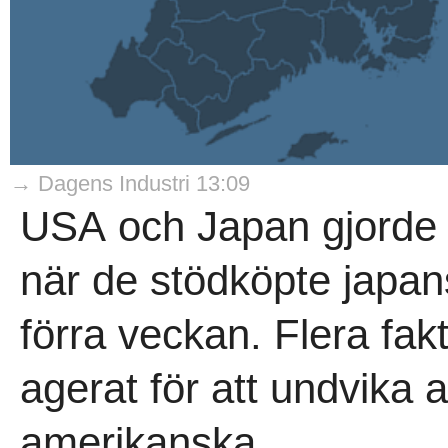
→ Dagens Industri 13:09
USA och Japan gjorde
när de stödköpte japan
förra veckan. Flera fa
agerat för att undvika a
amerikanska..