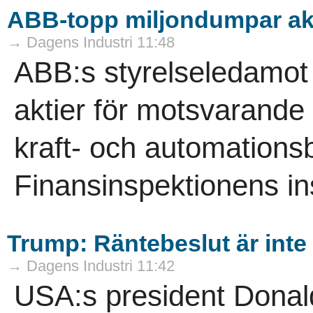
ABB-topp miljondumpar ak
→ Dagens Industri 11:48
ABB:s styrelseledamot 
aktier för motsvarande 
kraft- och automations
Finansinspektionens ins
Trump: Räntebeslut är inte 
→ Dagens Industri 11:42
USA:s president Donal