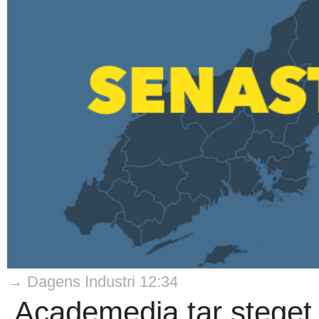
→ Dagens Industri 12:34
Academedia tar steget 