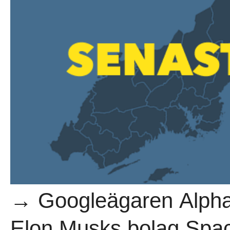
→ Googleägaren Alphab
Elon Musks bolag Spac