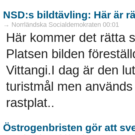
NSD:s bildtävling: Här är rä
→ Norrländska Socialdemokraten 00:01
Här kommer det rätta sv
Platsen bilden förestäl
Vittangi.I dag är den lu
turistmål men används
rastplat..
Östrogenbristen gör att sv