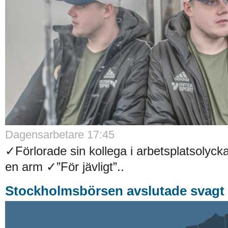
Dagensarbetare 17:45
✓Förlorade sin kollega i arbetsplatsolyck
en arm ✓”För jävligt”..
Stockholmsbörsen avslutade svagt