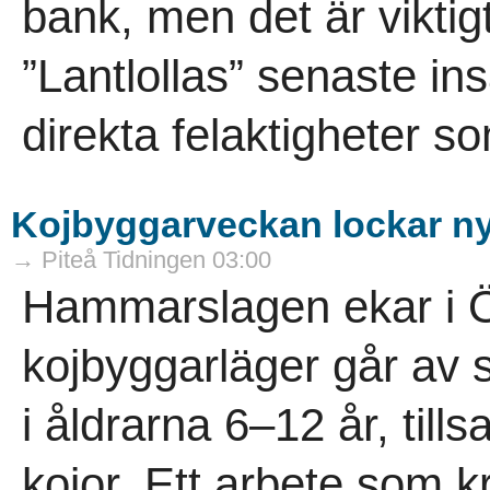
bank, men det är viktigt a
”Lantlollas” senaste ins
direkta felaktigheter s
Kojbyggarveckan lockar nya
→ Piteå Tidningen 03:00
Hammarslagen ekar i Ö
kojbyggarläger går av s
i åldrarna 6–12 år, ti
kojor. Ett arbete som 