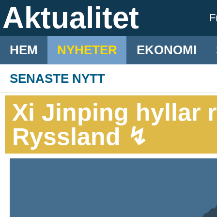
Aktualitet
F
HEM
NYHETER
EKONOMI
SENASTE NYTT
Xi Jinping hyllar r
Ryssland ↯