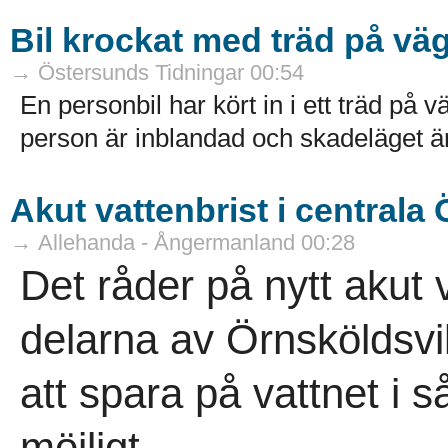
Bil krockat med träd på väg
→ Östersunds Tidningar 00:54
En personbil har kört in i ett träd på
person är inblandad och skadeläget är 
Akut vattenbrist i centrala
→ Allehanda - Ångermanland 00:28
Det råder på nytt akut v
delarna av Örnsköldsv
att spara på vattnet i 
möjligt...