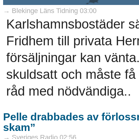
→ Blekinge Läns Tidning 03:00
Karlshamnsbostäder säl
Fridhem till privata H
försäljningar kan vänt
skuldsatt och måste få 
råd med nödvändiga..
Pelle drabbades av förlos
skam”
→ Sveriges Radio 02:56