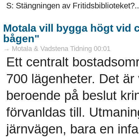
S: Stängningen av Fritidsbiblioteket?..
Motala vill bygga högt vid c
bågen"
→ Motala & Vadstena Tidning 00:01
Ett centralt bostadsom
700 lägenheter. Det är
beroende på beslut krin
förvanldas till. Utmanin
järnvägen, bara en infar