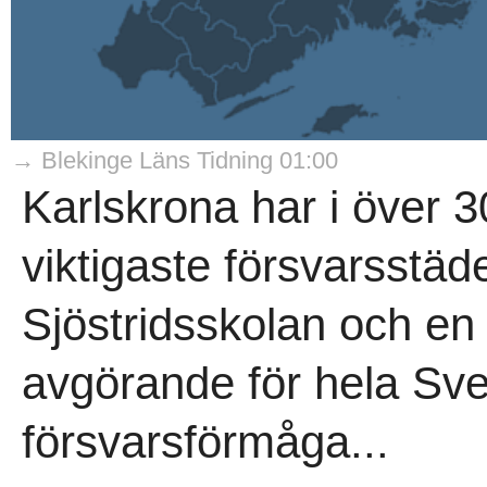
→ Blekinge Läns Tidning 01:00
Karlskrona har i över 3
viktigaste försvarsstäd
Sjöstridsskolan och e
avgörande för hela Sv
försvarsförmåga...